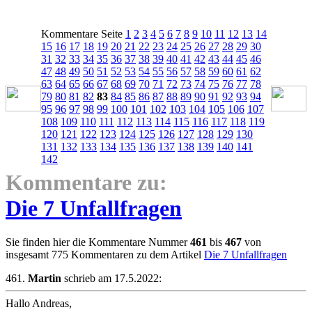
Kommentare Seite
1
2
3
4
5
6
7
8
9
10
11
12
13
14
15
16
17
18
19
20
21
22
23
24
25
26
27
28
29
30
31
32
33
34
35
36
37
38
39
40
41
42
43
44
45
46
47
48
49
50
51
52
53
54
55
56
57
58
59
60
61
62
63
64
65
66
67
68
69
70
71
72
73
74
75
76
77
78
79
80
81
82
83
84
85
86
87
88
89
90
91
92
93
94
95
96
97
98
99
100
101
102
103
104
105
106
107
108
109
110
111
112
113
114
115
116
117
118
119
120
121
122
123
124
125
126
127
128
129
130
131
132
133
134
135
136
137
138
139
140
141
142
Kommentare zu:
Die 7 Unfallfragen
Sie finden hier die Kommentare Nummer
461
bis
467
von
insgesamt 775 Kommentaren zu dem Artikel
Die 7 Unfallfragen
461.
Martin
schrieb am 17.5.2022:
Hallo Andreas,