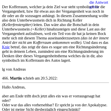
Der Kofferraum, welcher ja dein Ziel war steht symbolisch für die
Vergangenheit, bzw für etwas aus der Vergangenheit was noch in
dir oder an dir sozusagen anhängt. In diesem Zusammenhang wollte
also dein Unterbewusstsein dich in Richtung Keller
(Kellerfenstergitter)
leiten. Das wäre also die Botschaft in dein
Unterbewusstsein
(=Keller)
hinabzusteigen und diese Last aus der
Vergangenheit aufzulösen, weil ein Teil von dir hat ja keinen Bock
mehr sich mit diesem Thema auseinanderzusetzen
(das ist der innere
Anteil der nicht am Kofferraum ankommen wollte)
. Und dass es das
Knie
betraf, das zeigt dir dass es sogar um eine Richtungsänderung
geht in deinem Leben, zumindest um eine Richtungsänderung im
Denken über dieses Vergangenheitsthema welches da in dir, also
symbolisch im Kofferraum des Autos lagert.
lg von Andreas
466.
Martin
schrieb am 20.5.2022:
Hallo Andreas,
aber am Ende triftt doch jetzt alles ein was er vorrausgesagt hat
oder?
Oder war das alles vorhersehbar? Er spricht ja von der Apokalypse.
Oder ist meine Sicht diesbezüglich eingeschränkt?