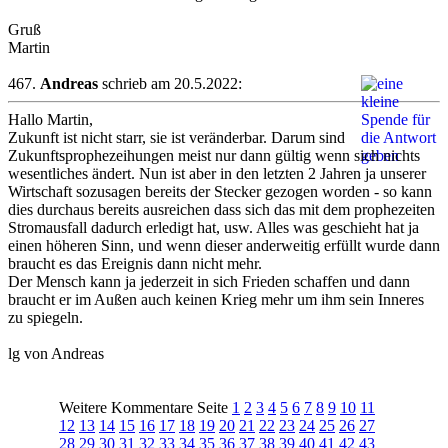
Gruß
Martin
467.
Andreas
schrieb am 20.5.2022:
Hallo Martin,
Zukunft ist nicht starr, sie ist veränderbar. Darum sind
Zukunftsprophezeihungen meist nur dann gültig wenn sich nichts
wesentliches ändert. Nun ist aber in den letzten 2 Jahren ja unserer
Wirtschaft sozusagen bereits der Stecker gezogen worden - so kann
dies durchaus bereits ausreichen dass sich das mit dem prophezeiten
Stromausfall dadurch erledigt hat, usw. Alles was geschieht hat ja
einen höheren Sinn, und wenn dieser anderweitig erfüllt wurde dann
braucht es das Ereignis dann nicht mehr.
Der Mensch kann ja jederzeit in sich Frieden schaffen und dann
braucht er im Außen auch keinen Krieg mehr um ihm sein Inneres
zu spiegeln.
lg von Andreas
Weitere Kommentare Seite
1
2
3
4
5
6
7
8
9
10
11
12
13
14
15
16
17
18
19
20
21
22
23
24
25
26
27
28
29
30
31
32
33
34
35
36
37
38
39
40
41
42
43