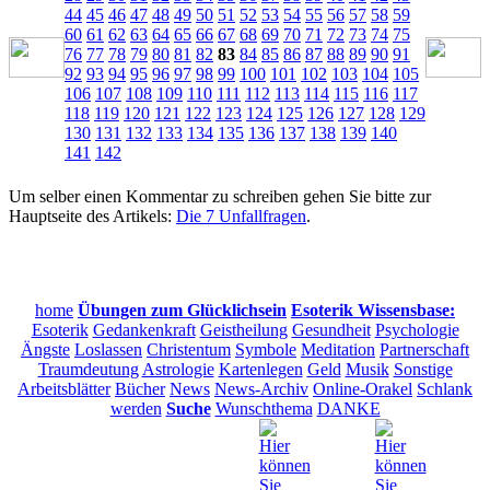
44
45
46
47
48
49
50
51
52
53
54
55
56
57
58
59
60
61
62
63
64
65
66
67
68
69
70
71
72
73
74
75
76
77
78
79
80
81
82
83
84
85
86
87
88
89
90
91
92
93
94
95
96
97
98
99
100
101
102
103
104
105
106
107
108
109
110
111
112
113
114
115
116
117
118
119
120
121
122
123
124
125
126
127
128
129
130
131
132
133
134
135
136
137
138
139
140
141
142
Um selber einen Kommentar zu schreiben gehen Sie bitte zur
Hauptseite des Artikels:
Die 7 Unfallfragen
.
home
Übungen zum Glücklichsein
Esoterik Wissensbase:
Esoterik
Gedankenkraft
Geistheilung
Gesundheit
Psychologie
Ängste
Loslassen
Christentum
Symbole
Meditation
Partnerschaft
Traumdeutung
Astrologie
Kartenlegen
Geld
Musik
Sonstige
Arbeitsblätter
Bücher
News
News-Archiv
Online-Orakel
Schlank
werden
Suche
Wunschthema
DANKE