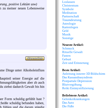
Loslassen
rung, positive Lektüre usw)
Christentum
ch zu meiner neuen Lebensweise
Symbole
Meditation
Partnerschaft
Traumdeutung
Astrologie
Kartenlegen
Geld
Musik
Sonstige
Neueste Artikel:
Schmuck
Rituelle Gewalt
Fasten
Geburt
Zeit und Erinnerung
mme Dinge unter Alkoholeinfluss
Beste Artikel:
Anleitung innerer 3D Bildschirm
Das Kassandrasyndrom
uptteil seiner Energie auf die
Postpartale Depression
ehmungsfähigkeiten aber zb auch
Blutvergiftung
du ziehst dadurch Gewalt bis hin
Reiki Entmystifizierung
Beliebteste Artikel:
ner Form schuldig gefühlt hast ?
Gelenkerkrankungen
Das Auto
cheiße schuldig befunden haben,
Die Füße
ch fühlen und die darum ständig