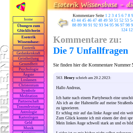
Kommentare Seite
1
2
3
4
5
6
7
8
home
43
44
45
46
47
48
49
50
51
52
53
5
88
89
90
91
92
93
94
95
96
97
98
9
Übungen zum
124
12
Glücklichsein
Kommentare zu:
Esoterik
Wissensbase:
Die 7 Unfallfragen
Esoterik
Gedankenkraft
Geistheilung
Gesundheit
Sie finden hier die Kommentare Nummer
Psychologie
Ängste
563.
Henry
schrieb am 20.2.2023:
Loslassen
Christentum
Hallo Andreas,
Symbole
Meditation
Ich hatte nach einem Partybesuch eine unsc
Partnerschaft
Als ich an der Haltestelle auf meine Straßenba
Traumdeutung
zu ignorieren.
Astrologie
Er schlug mir auf das linke Auge und ein weit
Kartenlegen
Zum Glück konnte ich mit einem der drei sp
Mein linkes Auge schwoll stark an und es bil
Geld
Musik
Leider ist es mir bisher nicht selbst gelungen