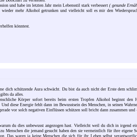
ssion und habe im letzten Jahr mein Lebensstil stark verbessert
( gesunde Ernäh
l wieder mehr Alkohol getrunken und vielleicht soll es mir den Wiederspru
rhelfen könntest.
ne dich schützende Aura schwächt. Du bist da auch nicht der Erste dem schli
gibts da alles.
schliche Körper sofort bereits beim ersten Tropfen Alkohol beginnt den Ha
 Und diese Energie fehlt dann im Bewusstsein des Menschen, in seinen Wahrn
 gerade vor solch negativen Einflüssen schützen soll bricht dann zusammen und 
warum du dies unbewusst angezogen hast. Vielleicht weil du dich in irgend ei
u Menschen die jemand gesucht haben den sie vermeintlich für ihre eigene S
tion. Das waren ja keine Menschen die sich für ihr Leben selbst verantwortli