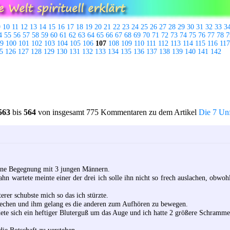
9
10
11
12
13
14
15
16
17
18
19
20
21
22
23
24
25
26
27
28
29
30
31
32
33
3
4
55
56
57
58
59
60
61
62
63
64
65
66
67
68
69
70
71
72
73
74
75
76
77
78
7
9
100
101
102
103
104
105
106
107
108
109
110
111
112
113
114
115
116
117
5
126
127
128
129
130
131
132
133
134
135
136
137
138
139
140
141
142
563
bis
564
von insgesamt 775 Kommentaren zu dem Artikel
Die 7 Unf
höne Begegnung mit 3 jungen Männern.
hn wartete meinte einer der drei ich solle ihn nicht so frech auslachen, obwohl 
erer schubste mich so das ich stürzte.
rechen und ihm gelang es die anderen zum Aufhören zu bewegen.
dete sich ein heftiger Bluterguß um das Auge und ich hatte 2 größere Schramm
 die Botschaft zu verstehen.