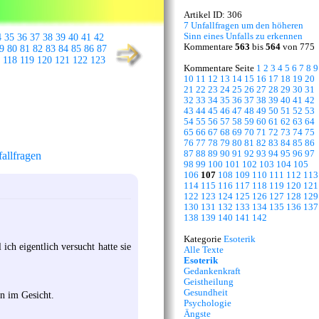
Artikel ID: 306
7 Unfallfragen um den höheren
Sinn eines Unfalls zu erkennen
4
35
36
37
38
39
40
41
42
Kommentare
563
bis
564
von 775
9
80
81
82
83
84
85
86
87
118
119
120
121
122
123
Kommentare Seite
1
2
3
4
5
6
7
8
9
10
11
12
13
14
15
16
17
18
19
20
21
22
23
24
25
26
27
28
29
30
31
32
33
34
35
36
37
38
39
40
41
42
43
44
45
46
47
48
49
50
51
52
53
54
55
56
57
58
59
60
61
62
63
64
65
66
67
68
69
70
71
72
73
74
75
76
77
78
79
80
81
82
83
84
85
86
87
88
89
90
91
92
93
94
95
96
97
allfragen
98
99
100
101
102
103
104
105
106
107
108
109
110
111
112
113
114
115
116
117
118
119
120
121
122
123
124
125
126
127
128
129
130
131
132
133
134
135
136
137
138
139
140
141
142
Kategorie
Esoterik
ich eigentlich versucht hatte sie
Alle Texte
Esoterik
Gedankenkraft
Geistheilung
Gesundheit
en im Gesicht.
Psychologie
Ängste