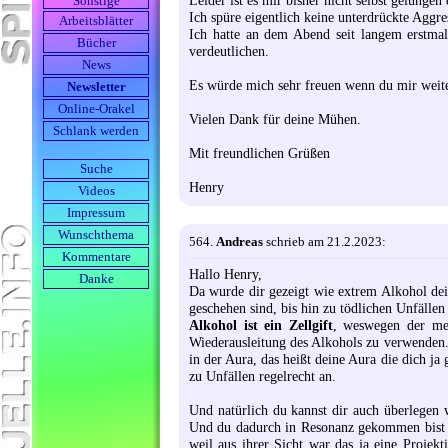
Sonstige
Ich spüre eigentlich keine unterdrückte Aggre
Arbeits­blätter
Ich hatte an dem Abend seit langem erstma
Bücher
verdeutlichen.
News
Es würde mich sehr freuen wenn du mir weite
Newsletter
Online-Orakel
Vielen Dank für deine Mühen.
Schlank werden
Mit freundlichen Grüßen
Suche
Henry
Videos
Impressum
Wunschthema
564.
Andreas
schrieb am 21.2.2023:
Kommentare
Hallo Henry,
Danke
Da wurde dir gezeigt wie extrem Alkohol dei
geschehen sind, bis hin zu tödlichen Unfällen 
Alkohol ist ein Zellgift
, weswegen der men
Wiederausleitung des Alkohols zu verwenden.
in der Aura, das heißt deine Aura die dich ja
zu Unfällen regelrecht an.
Und natürlich du kannst dir auch überlegen 
Und du dadurch in Resonanz gekommen bist z
weil aus ihrer Sicht war das ja eine Projek