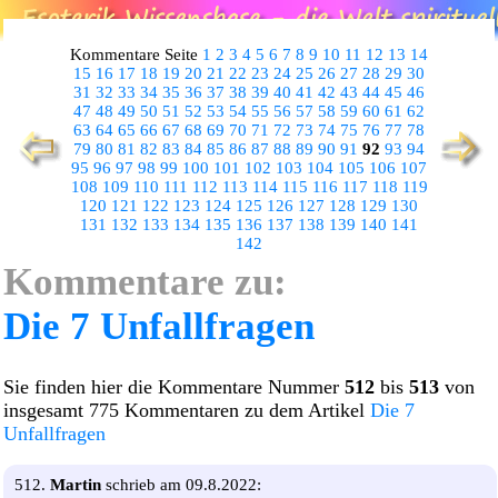
Kommentare Seite
1
2
3
4
5
6
7
8
9
10
11
12
13
14
15
16
17
18
19
20
21
22
23
24
25
26
27
28
29
30
31
32
33
34
35
36
37
38
39
40
41
42
43
44
45
46
47
48
49
50
51
52
53
54
55
56
57
58
59
60
61
62
63
64
65
66
67
68
69
70
71
72
73
74
75
76
77
78
79
80
81
82
83
84
85
86
87
88
89
90
91
92
93
94
95
96
97
98
99
100
101
102
103
104
105
106
107
108
109
110
111
112
113
114
115
116
117
118
119
120
121
122
123
124
125
126
127
128
129
130
131
132
133
134
135
136
137
138
139
140
141
142
Kommentare zu:
Die 7 Unfallfragen
Sie finden hier die Kommentare Nummer
512
bis
513
von
insgesamt 775 Kommentaren zu dem Artikel
Die 7
Unfallfragen
512.
Martin
schrieb am 09.8.2022: