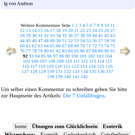
lg von Andreas
Weitere Kommentare Seite
1
2
3
4
5
6
7
8
9
10
11
12
13
14
15
16
17
18
19
20
21
22
23
24
25
26
27
28
29
30
31
32
33
34
35
36
37
38
39
40
41
42
43
44
45
46
47
48
49
50
51
52
53
54
55
56
57
58
59
60
61
62
63
64
65
66
67
68
69
70
71
72
73
74
75
76
77
78
79
80
81
82
83
84
85
86
87
88
89
90
91
92
93
94
95
96
97
98
99
100
101
102
103
104
105
106
107
108
109
110
111
112
113
114
115
116
117
118
119
120
121
122
123
124
125
126
127
128
129
130
131
132
133
134
135
136
137
138
139
140
141
142
Um selber einen Kommentar zu schreiben gehen Sie bitte
zur Hauptseite des Artikels:
Die 7 Unfallfragen
.
home
Übungen zum Glücklichsein
Esoterik
Wissensbase:
Esoterik
Gedankenkraft
Geistheilung