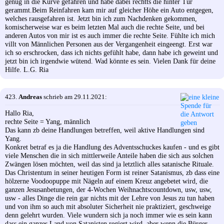
genug in die Kurve gefahren und habe dabei rechtts die hinter Tür
gerammt.Beim Reinfahren kam mir auf gleicher Höhe ein Auto entgegen,
welches rausgefahren ist. Jetzt bin ich zum Nachdenken gekommen,
komischerweise war es beim letzten Mal auch die rechte Seite, und bei
anderen Autos von mir ist es auch immer die rechte Seite. Fühlte ich mich
villt von Männlichen Personen aus der Vergangenheit eingeengt. Erst war
ich so erschrocken, dass ich nichts gefühlt habe, dann habe ich geweint und
jetzt bin ich irgendwie wütend. Wad könnte es sein. Vielen Dank für deine
Hilfe. L.G. Ria
423.
Andreas
schrieb am 29.11.2021:
Hallo Ria,
rechte Seite = Yang, männlich
Das kann zb deine Handlungen betreffen, weil aktive Handlungen sind
Yang.
Konkret betraf es ja die Handlung des Adventsschuckes kaufen - und es gibt
viele Menschen die in sich mittlerweile Anteile haben die sich aus solchen
Zwängen lösen möchten, weil das sind ja letztlich alles satanische Rituale.
Das Christentum in seiner heutigen Form ist reiner Satanismus, zb dass eine
hölzerne Voodoopuppe mit Nägeln auf einem Kreuz angebetet wird, die
ganzen Jesusanbetungen, der 4-Wochen Weihnachtscountdown, usw, usw,
usw - alles Dinge die rein gar nichts mit der Lehre von Jesus zu tun haben
und von ihm so auch mit absoluter Sicherheit nie praktiziert, geschweige
denn gelehrt wurden. Viele wundern sich ja noch immer wie es sein kann
dass ein ganzes Land von Satanisten regiert wird, aber wenn die Bürger