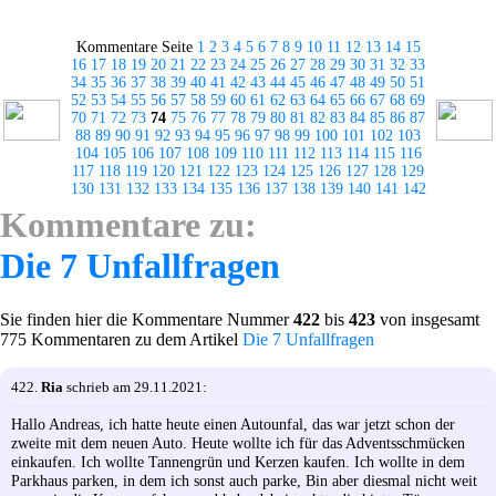
Kommentare Seite
1
2
3
4
5
6
7
8
9
10
11
12
13
14
15
16
17
18
19
20
21
22
23
24
25
26
27
28
29
30
31
32
33
34
35
36
37
38
39
40
41
42
43
44
45
46
47
48
49
50
51
52
53
54
55
56
57
58
59
60
61
62
63
64
65
66
67
68
69
70
71
72
73
74
75
76
77
78
79
80
81
82
83
84
85
86
87
88
89
90
91
92
93
94
95
96
97
98
99
100
101
102
103
104
105
106
107
108
109
110
111
112
113
114
115
116
117
118
119
120
121
122
123
124
125
126
127
128
129
130
131
132
133
134
135
136
137
138
139
140
141
142
Kommentare zu:
Die 7 Unfallfragen
Sie finden hier die Kommentare Nummer
422
bis
423
von insgesamt
775 Kommentaren zu dem Artikel
Die 7 Unfallfragen
422.
Ria
schrieb am 29.11.2021:
Hallo Andreas, ich hatte heute einen Autounfal, das war jetzt schon der
zweite mit dem neuen Auto. Heute wollte ich für das Adventsschmücken
einkaufen. Ich wollte Tannengrün und Kerzen kaufen. Ich wollte in dem
Parkhaus parken, in dem ich sonst auch parke, Bin aber diesmal nicht weit