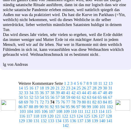
ständig satanische Rituale ausführen, dann ist das nur logisch dass wir eine
solche satanische Pandemie erleben müssen, weil natürlich spiegelt das
Außen nur was da praktiziert wird. Du hast die Kurve im Parkhaus (=Yin,
weiblich) nicht bekommen, weil du dieses Weibliche in dir selber
unterdrückst, lieber weiterhin männlichen Satanisten huldigst in deinem
Tun.
Das wird dieses Jahr vielen, sehr vielen so ergehen, weil die Erde duldet
das immer weniger und Mutter Erde ist ein mächtiger Anteil in jedem
Mensch, weil wir auf ihr leben. Nur wer in Harmonie mit dem weiblich
Fühlenden in sich ist, kann vorausfühlen was diese Weihnachten wirklich
gebraucht wird. Weihnachtsschmuck ist es bestimmt nicht..
lg von Andreas
Weitere Kommentare Seite
1
2
3
4
5
6
7
8
9
10
11
12
13
14
15
16
17
18
19
20
21
22
23
24
25
26
27
28
29
30
31
32
33
34
35
36
37
38
39
40
41
42
43
44
45
46
47
48
49
50
51
52
53
54
55
56
57
58
59
60
61
62
63
64
65
66
67
68
69
70
71
72
73
74
75
76
77
78
79
80
81
82
83
84
85
86
87
88
89
90
91
92
93
94
95
96
97
98
99
100
101
102
103
104
105
106
107
108
109
110
111
112
113
114
115
116
117
118
119
120
121
122
123
124
125
126
127
128
129
130
131
132
133
134
135
136
137
138
139
140
141
142