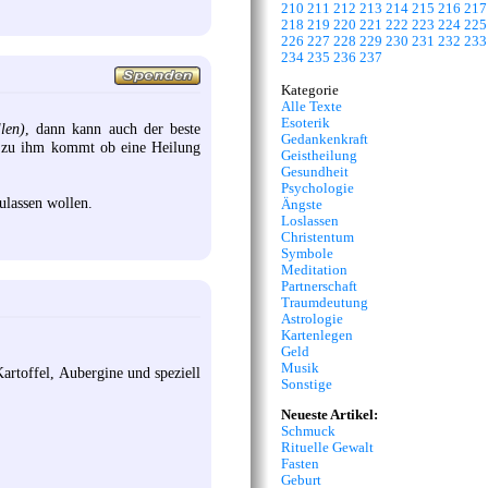
210
211
212
213
214
215
216
217
218
219
220
221
222
223
224
225
226
227
228
229
230
231
232
233
234
235
236
237
Kategorie
Alle Texte
Esoterik
len)
, dann kann auch der beste
Gedankenkraft
er zu ihm kommt ob eine Heilung
Geistheilung
Gesundheit
Psychologie
ulassen wollen.
Ängste
Loslassen
Christentum
Symbole
Meditation
Partnerschaft
Traumdeutung
Astrologie
Kartenlegen
Geld
Musik
artoffel, Aubergine und speziell
Sonstige
Neueste Artikel:
Schmuck
Rituelle Gewalt
Fasten
Geburt