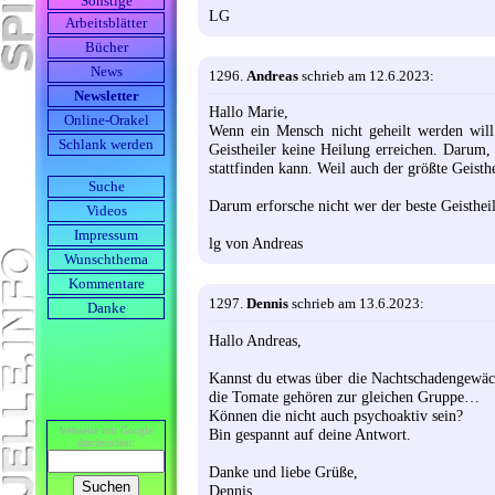
Sonstige
LG
Arbeits­blätter
Bücher
News
1296.
Andreas
schrieb am 12.6.2023:
Newsletter
Hallo Marie,
Online-Orakel
Wenn ein Mensch nicht geheilt werden wil
Schlank werden
Geistheiler keine Heilung erreichen. Darum
stattfinden kann. Weil auch der größte Geist
Suche
Darum erforsche nicht wer der beste Geistheil
Videos
Impressum
lg von Andreas
Wunschthema
Kommentare
1297.
Dennis
schrieb am 13.6.2023:
Danke
Hallo Andreas,
Kannst du etwas über die Nachtschadengewächs
die Tomate gehören zur gleichen Gruppe…
Können die nicht auch psychoaktiv sein?
Webseite mit Google
Bin gespannt auf deine Antwort.
durch­suchen:
Danke und liebe Grüße,
Dennis