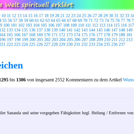
9
10
11
12
13
14
15
16
17
18
19
20
21
22
23
24
25
26
27
28
29
30
31
32
33
3
4
55
56
57
58
59
60
61
62
63
64
65
66
67
68
69
70
71
72
73
74
75
76
77
78
7
9
100
101
102
103
104
105
106
107
108
109
110
111
112
113
114
115
116
117
132
133
134
135
136
137
138
139
140
141
142
143
144
145
146
147
148
149
164
165
166
167
168
169
170
171
172
173
174
175
176
177
178
179
180
181
196
197
198
199
200
201
202
203
204
205
206
207
208
209
210
211
212
213
221
222
223
224
225
226
227
228
229
230
231
232
233
234
235
236
237
ichen
1295
bis
1306
von insgesamt 2552 Kommentaren zu dem Artikel
Wunsc
iler Sananda und seine vorgegeben Fähigkeiten bzgl. Heilung / Entfernen vo