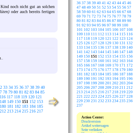
36
37
38
39
40
41
42
43
44
45
46
 Kind noch nicht gut an solchen
47
48
49
50
51
52
53
54
55
56
57
lüten)
oder auch bereits fertigen
58
59
60
61
62
63
64
65
66
67
68
69
70
71
72
73
74
75
76
77
78
79
80
81
82
83
84
85
86
87
88
89
90
91
92
93
94
95
96
97
98
99
100
101
102
103
104
105
106
107
108
109
110
111
112
113
114
115
116
117
118
119
120
121
122
123
124
125
126
127
128
129
130
131
132
133
134
135
136
137
138
139
140
141
142
143
144
145
146
147
148
149
150
151
152
153
154
155
156
..
157
158
159
160
161
162
163
164
165
166
167
168
169
170
171
172
173
174
175
176
177
178
179
180
181
182
183
184
185
186
187
188
189
190
191
192
193
194
195
196
197
198
199
200
201
202
203
204
2
33
34
35
36
37
38
39
40
205
206
207
208
209
210
211
212
7
78
79
80
81
82
83
84
85
213
214
215
216
217
218
219
220
221
222
223
224
225
226
227
228
116
117
118
119
120
121
229
230
231
232
233
234
235
236
148
149
150
151
152
153
237
180
181
182
183
184
185
212
213
214
215
216
217
Action Center:
Druckversion
Artikel weitersagen
Seite verlinken