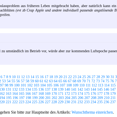
slassproblem aus früheren Leben mitgebracht haben, aber natürlich kann ein
Bachblüten
(evt zb Crap Apple und andere individuell passende angstlösende B
greifen.
el zu umständlich im Betrieb vor, würde aber zur kommenden Luftepoche passen
6
7
8
9
10
11
12
13
14
15
16
17
18
19
20
21
22
23
24
25
26
27
28
29
30
31
3
2
53
54
55
56
57
58
59
60
61
62
63
64
65
66
67
68
69
70
71
72
73
74
75
76
7
97
98
99
100
101
102
103
104
105
106
107
108
109
110
111
112
113
114
115
130
131
132
133
134
135
136
137
138
139
140
141
142
143
144
145
146
147
162
163
164
165
166
167
168
169
170
171
172
173
174
175
176
177
178
179
194
195
196
197
198
199
200
201
202
203
204
205
206
207
208
209
210
211
220
221
222
223
224
225
226
227
228
229
230
231
232
233
234
235
236
237
hen Sie bitte zur Hauptseite des Artikels:
Wunschthema einreichen
.