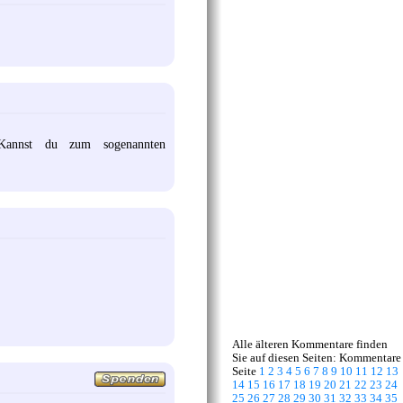
Kannst du zum sogenannten
Alle älteren Kommentare finden
Sie auf diesen Seiten: Kommentare
Seite
1
2
3
4
5
6
7
8
9
10
11
12
13
14
15
16
17
18
19
20
21
22
23
24
25
26
27
28
29
30
31
32
33
34
35