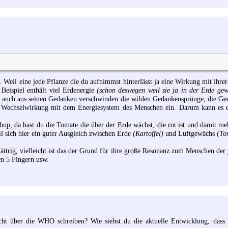
. Weil eine jede Pflanze die du aufnimmst hinterlässt ja eine Wirkung mit ih
Beispiel enthält viel Erdenergie
(schon deswegen weil sie ja in der Erde gew
r, auch aus seinen Gedanken verschwinden die wilden Gedankensprünge, die Ged
ne Wechselwirkung mit dem Energiesystem des Menschen ein. Darum kann es e
up, da hast du die Tomate die über der Erde wächst, die rot ist und damit mehr
l sich hier ein guter Ausgleich zwischen Erde
(Kartoffel)
und Luftgewächs
(To
lättrig, vielleicht ist das der Grund für ihre große Resonanz zum Menschen d
nen 5 Fingern usw.
cht über die WHO schreiben? Wie siehst du die aktuelle Entwicklung, dass 