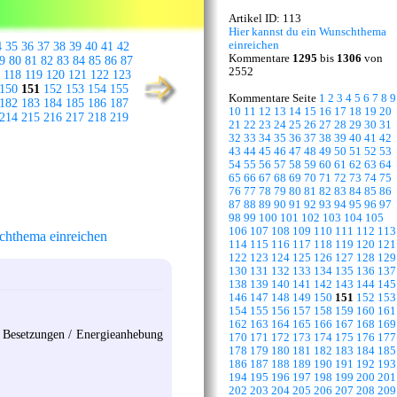
Artikel ID: 113
Hier kannst du ein Wunschthema
einreichen
4
35
36
37
38
39
40
41
42
Kommentare
1295
bis
1306
von
9
80
81
82
83
84
85
86
87
2552
118
119
120
121
122
123
150
151
152
153
154
155
Kommentare Seite
1
2
3
4
5
6
7
8
9
182
183
184
185
186
187
10
11
12
13
14
15
16
17
18
19
20
214
215
216
217
218
219
21
22
23
24
25
26
27
28
29
30
31
32
33
34
35
36
37
38
39
40
41
42
43
44
45
46
47
48
49
50
51
52
53
54
55
56
57
58
59
60
61
62
63
64
65
66
67
68
69
70
71
72
73
74
75
76
77
78
79
80
81
82
83
84
85
86
87
88
89
90
91
92
93
94
95
96
97
98
99
100
101
102
103
104
105
106
107
108
109
110
111
112
113
hthema einreichen
114
115
116
117
118
119
120
121
122
123
124
125
126
127
128
129
130
131
132
133
134
135
136
137
138
139
140
141
142
143
144
145
146
147
148
149
150
151
152
153
154
155
156
157
158
159
160
161
162
163
164
165
166
167
168
169
n Besetzungen / Energieanhebung
170
171
172
173
174
175
176
177
178
179
180
181
182
183
184
185
186
187
188
189
190
191
192
193
194
195
196
197
198
199
200
201
202
203
204
205
206
207
208
209