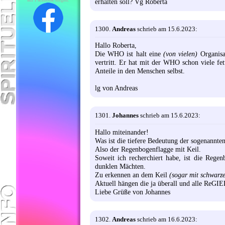
erhalten soll? Vg Roberta
1300.
Andreas
schrieb am 15.6.2023:
Hallo Roberta,
Die WHO ist halt eine
(von vielen)
Organisa
vertritt. Er hat mit der WHO schon viele fe
Anteile in den Menschen selbst.
lg von Andreas
1301.
Johannes
schrieb am 15.6.2023:
Hallo miteinander!
Was ist die tiefere Bedeutung der sogenannte
Also der Regenbogenflagge mit Keil.
Soweit ich recherchiert habe, ist die Rege
dunklen Mächten.
Zu erkennen an dem Keil
(sogar mit schwarz
Aktuell hängen die ja überall und alle ReGI
Liebe Grüße von Johannes
1302.
Andreas
schrieb am 16.6.2023: