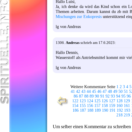
Hallo Luisi,
Ja, ich denke da wird das Kind schon ein Lo
Themen arbeiten. Darum kannst du zb mit 
Mischungen zur Enkopresis
unterstützend ein
lg von Andreas
1306.
Andreas
schrieb am 17.6.2023:
Hallo Dennis,
Wasserstoff als Antriebsmittel kommt mir vi
lg von Andreas
Weitere Kommentare Seite
1
2
3
4
5
41
42
43
44
45
46
47
48
49
50
51
5
86
87
88
89
90
91
92
93
94
95
96
122
123
124
125
126
127
128
129
154
155
156
157
158
159
160
161
186
187
188
189
190
191
192
193
218
219
Um selber einen Kommentar zu schreiben ge