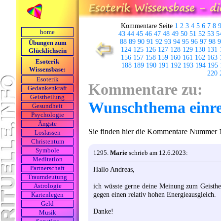
Kommentare Seite
1
2
3
4
5
6
7
8
home
43
44
45
46
47
48
49
50
51
52
53
5
88
89
90
91
92
93
94
95
96
97
98
9
Übungen zum
124
125
126
127
128
129
130
131
Glücklichsein
156
157
158
159
160
161
162
163
Esoterik
188
189
190
191
192
193
194
195
Wissensbase:
220
Esoterik
Kommentare zu:
Gedankenkraft
Geistheilung
Wunschthema einre
Gesundheit
Psychologie
Ängste
Sie finden hier die Kommentare Nummer
Loslassen
Christentum
Symbole
1295.
Marie
schrieb am 12.6.2023:
Meditation
Partnerschaft
Hallo Andreas,
Traumdeutung
ich wüsste gerne deine Meinung zum Geisthe
Astrologie
gegen einen relativ hohen Energieausgleich.
Kartenlegen
Geld
Danke!
Musik