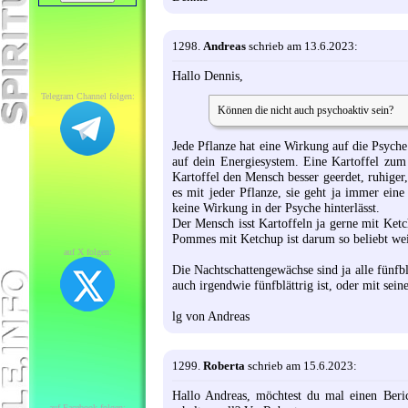
1298.
Andreas
schrieb am 13.6.2023:
Hallo Dennis,
Telegram Channel folgen:
Können die nicht auch psychoaktiv sein?
Jede Pflanze hat eine Wirkung auf die Psyche
auf dein Energiesystem. Eine Kartoffel zum 
Kartoffel den Mensch besser geerdet, ruhige
es mit jeder Pflanze, sie geht ja immer ei
keine Wirkung in der Psyche hinterlässt.
Der Mensch isst Kartoffeln ja gerne mit Ketch
Pommes mit Ketchup ist darum so beliebt wei
auf X folgen:
Die Nachtschattengewächse sind ja alle fünfb
auch irgendwie fünfblättrig ist, oder mit sei
lg von Andreas
1299.
Roberta
schrieb am 15.6.2023:
Hallo Andreas, möchtest du mal einen Beri
auf Facebook folgen: