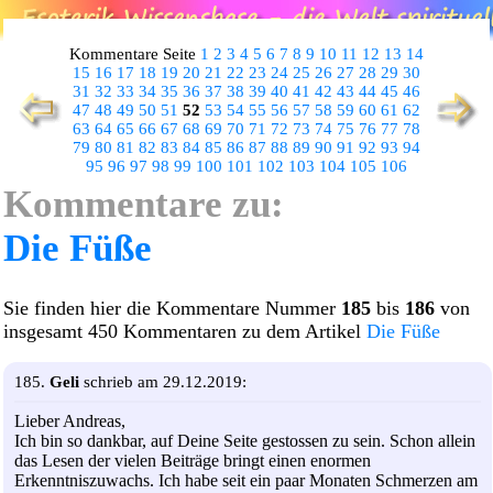
Kommentare Seite
1
2
3
4
5
6
7
8
9
10
11
12
13
14
15
16
17
18
19
20
21
22
23
24
25
26
27
28
29
30
31
32
33
34
35
36
37
38
39
40
41
42
43
44
45
46
47
48
49
50
51
52
53
54
55
56
57
58
59
60
61
62
63
64
65
66
67
68
69
70
71
72
73
74
75
76
77
78
79
80
81
82
83
84
85
86
87
88
89
90
91
92
93
94
95
96
97
98
99
100
101
102
103
104
105
106
Kommentare zu:
Die Füße
Sie finden hier die Kommentare Nummer
185
bis
186
von
insgesamt 450 Kommentaren zu dem Artikel
Die Füße
185.
Geli
schrieb am 29.12.2019:
Lieber Andreas,
Ich bin so dankbar, auf Deine Seite gestossen zu sein. Schon allein
das Lesen der vielen Beiträge bringt einen enormen
Erkenntniszuwachs. Ich habe seit ein paar Monaten Schmerzen am