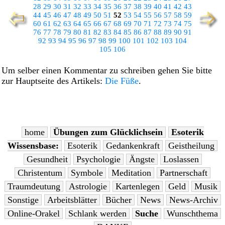
28
29
30
31
32
33
34
35
36
37
38
39
40
41
42
43
44
45
46
47
48
49
50
51
52
53
54
55
56
57
58
59
60
61
62
63
64
65
66
67
68
69
70
71
72
73
74
75
76
77
78
79
80
81
82
83
84
85
86
87
88
89
90
91
92
93
94
95
96
97
98
99
100
101
102
103
104
105
106
Um selber einen Kommentar zu schreiben gehen Sie bitte
zur Hauptseite des Artikels:
Die Füße
.
home
Übungen zum Glücklichsein
Esoterik
Wissensbase:
Esoterik
Gedankenkraft
Geistheilung
Gesundheit
Psychologie
Ängste
Loslassen
Christentum
Symbole
Meditation
Partnerschaft
Traumdeutung
Astrologie
Kartenlegen
Geld
Musik
Sonstige
Arbeitsblätter
Bücher
News
News-Archiv
Online-Orakel
Schlank werden
Suche
Wunschthema