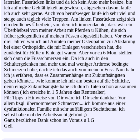
lateralen Fussrücken links und da ich kein Auto mehr besitze, bin
ich auf meine Gehfähigkeit angewiesen, abgesehen davon, laufe
ich auch sehr gerne. Auch von berufswegen laufe ich sehr viel und
steige auch täglich viele Treppen. Am linken Fussrücken zeigt sich
ein deutliches Überbein, von dem ich immer dachte, dass wär ein
Überbleibsel von meiner Arbeit mit Pferden u Kühen, die sich
früher gelegentlich auf meinen Füssen abgestellt haben. Vor etwa
drei Jahren war ich auf Anraten meiner Osteopathin zur Abklärung
bei einer Orthopädin, die mir Einlagen verschrieben hat, die
zunächst für Hüfte u Knie gut waren. Aber vor ca 6 Mon. stellten
sich dann die Fussschmerzen ein. Da ich auch in den
Schultergelenken mal mehr und mal weniger Arthrose bedingte
Schmerzen habe, dachte ich das auch von meinem Fuss. Nun habe
ich ja erfahren, dass es Zusammenhänge mit Zukunftsängsten
geben könnte.....wie komme ich mir am besten auf die Schliche,
denn einige Zukunftsängste habe ich durch Taten schon ausräumen
können ( ich erreiche in 1,5 Jahren das Rentenalter).
Für Tipps u Hinweise von Dir wäre ich Dir sehr dankbar. Vor
allem bzgl. übernommener Schmerzen....ich komme aus einer
dysfunktionalen Familie mit sehr auffälligem Suchtthema, ich
selbst habe mal der Arbeitssucht gefrönt ;)
Ganz herzlichen Dank schon im Voraus u LG
Geli