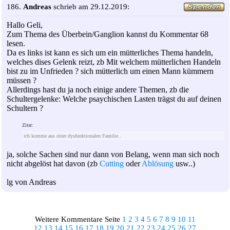
186.
Andreas
schrieb am 29.12.2019:
Hallo Geli,
Zum Thema des Überbein/Ganglion kannst du Kommentar 68
lesen.
Da es links ist kann es sich um ein mütterliches Thema handeln,
welches dises Gelenk reizt, zb Mit welchem mütterlichen Handeln
bist zu im Unfrieden ? sich mütterlich um einen Mann kümmern
müssen ?
Allerdings hast du ja noch einige andere Themen, zb die
Schultergelenke: Welche psaychischen Lasten trägst du auf deinen
Schultern ?
Zitat:
ich komme aus einer dysfunktionalen Familie..
ja, solche Sachen sind nur dann von Belang, wenn man sich noch
nicht abgelöst hat davon (zb
Cutting
oder
Ablösung
usw..)
lg von Andreas
Weitere Kommentare Seite
1
2
3
4
5
6
7
8
9
10
11
12
13
14
15
16
17
18
19
20
21
22
23
24
25
26
27