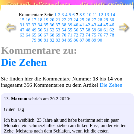
Kommentare Seite
1
2
3
4
5
6
7
8
9
10
11
12
13
14
15
16
17
18
19
20
21
22
23
24
25
26
27
28
29
30
31
32
33
34
35
36
37
38
39
40
41
42
43
44
45
46
47
48
49
50
51
52
53
54
55
56
57
58
59
60
61
62
63
64
65
66
67
68
69
70
71
72
73
74
75
76
77
78
79
80
81
82
83
84
85
86
87
88
89
90
Kommentare zu:
Die Zehen
Sie finden hier die Kommentare Nummer
13
bis
14
von
insgesamt 356 Kommentaren zu dem Artikel
Die Zehen
13.
Maxuuu
schrieb am 20.2.2020:
Guten Tag
Ich bin weiblich, 23 Jahre alt und habe bestimmt seit ein paar
Monaten ein schmerzhaftes ziehen am linken Fuss, an der vierten
Zehe. Meistens nach dem Schlafen, wenn ich die ersten