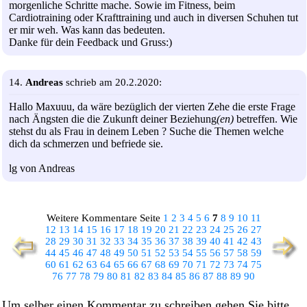
morgenliche Schritte mache. Sowie im Fitness, beim
Cardiotraining oder Krafttraining und auch in diversen Schuhen tut
er mir weh. Was kann das bedeuten.
Danke für dein Feedback und Gruss:)
14.
Andreas
schrieb am 20.2.2020:
Hallo Maxuuu, da wäre bezüglich der vierten Zehe die erste Frage
nach Ängsten die die Zukunft deiner Beziehung
(en)
betreffen. Wie
stehst du als Frau in deinem Leben ? Suche die Themen welche
dich da schmerzen und befriede sie.
lg von Andreas
Weitere Kommentare Seite
1
2
3
4
5
6
7
8
9
10
11
12
13
14
15
16
17
18
19
20
21
22
23
24
25
26
27
28
29
30
31
32
33
34
35
36
37
38
39
40
41
42
43
44
45
46
47
48
49
50
51
52
53
54
55
56
57
58
59
60
61
62
63
64
65
66
67
68
69
70
71
72
73
74
75
76
77
78
79
80
81
82
83
84
85
86
87
88
89
90
Um selber einen Kommentar zu schreiben gehen Sie bitte