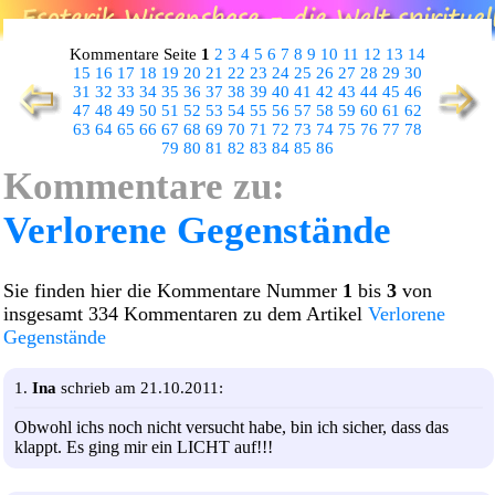
Kommentare Seite
1
2
3
4
5
6
7
8
9
10
11
12
13
14
15
16
17
18
19
20
21
22
23
24
25
26
27
28
29
30
31
32
33
34
35
36
37
38
39
40
41
42
43
44
45
46
47
48
49
50
51
52
53
54
55
56
57
58
59
60
61
62
63
64
65
66
67
68
69
70
71
72
73
74
75
76
77
78
79
80
81
82
83
84
85
86
Kommentare zu:
Verlorene Gegenstände
Sie finden hier die Kommentare Nummer
1
bis
3
von
insgesamt 334 Kommentaren zu dem Artikel
Verlorene
Gegenstände
1.
Ina
schrieb am 21.10.2011:
Obwohl ichs noch nicht versucht habe, bin ich sicher, dass das
klappt. Es ging mir ein LICHT auf!!!