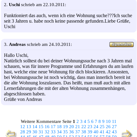
2.
Uschi
schrieb am 22.10.2011:
Funktioniert das auch, wenn ich eine Wohnung suche???Ich suche
seit 3 Jahren u. habe noch keine passende gefunden.Liebe Grüße,
Uschi
3.
Andreas
schrieb am 24.10.2011:
Hallo Uschi,
Natürlich solltest du bei deiner Wohnungssuche nach 3 Jahren mal
schauen, was für innere Programme und Erfahrungen du am laufen
hast, welche eine neue Wohnung für dich blockieren. Ansonsten,
bei Wohnungssuche ist noch wichtig, dass man innerlich bereit ist
die alte Wohnung loszulassen. Das heißt, man muß auch mit allen
Lernerfahrungen die mit der alten Wohnung zusammenhängen,
abgeschlossen haben.
Grüße von Andreas
Weitere Kommentare Seite
1
2
3
4
5
6
7
8
9
10
11
12
13
14
15
16
17
18
19
20
21
22
23
24
25
26
27
28
29
30
31
32
33
34
35
36
37
38
39
40
41
42
43
44
45
46
47
48
49
50
51
52
53
54
55
56
57
58
59