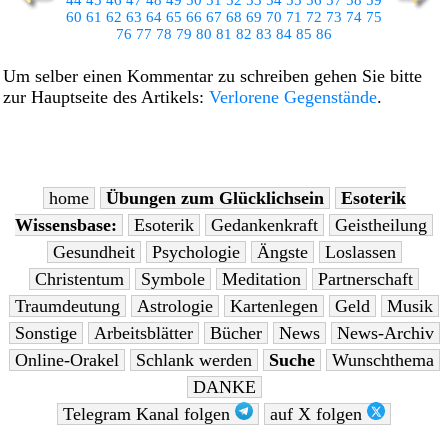
60
61
62
63
64
65
66
67
68
69
70
71
72
73
74
75
76
77
78
79
80
81
82
83
84
85
86
Um selber einen Kommentar zu schreiben gehen Sie bitte
zur Hauptseite des Artikels:
Verlorene Gegenstände
.
home
Übungen zum Glücklichsein
Esoterik
Wissensbase:
Esoterik
Gedankenkraft
Geistheilung
Gesundheit
Psychologie
Ängste
Loslassen
Christentum
Symbole
Meditation
Partnerschaft
Traumdeutung
Astrologie
Kartenlegen
Geld
Musik
Sonstige
Arbeitsblätter
Bücher
News
News-Archiv
Online-Orakel
Schlank werden
Suche
Wunschthema
DANKE
Telegram Kanal folgen
auf X folgen