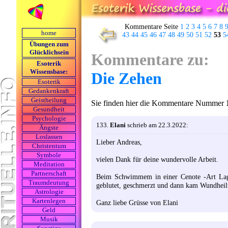
Kommentare Seite
1
2
3
4
5
6
7
8
home
43
44
45
46
47
48
49
50
51
52
53
5
Übungen zum
Glücklichsein
Kommentare zu:
Esoterik
Wissensbase:
Die Zehen
Esoterik
Gedankenkraft
Geistheilung
Sie finden hier die Kommentare Nummer
Gesundheit
Psychologie
133.
Elani
schrieb am 22.3.2022:
Ängste
Loslassen
Lieber Andreas,
Christentum
Symbole
vielen Dank für deine wundervolle Arbeit.
Meditation
Partnerschaft
Beim Schwimmem in einer Cenote -Art Lagu
Traumdeutung
geblutet, geschmerzt und dann kam Wundheilu
Astrologie
Kartenlegen
Ganz liebe Grüsse von Elani
Geld
Musik