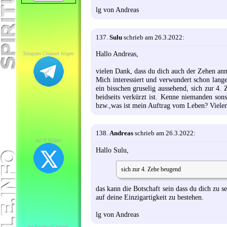
lg von Andreas
137.
Sulu
schrieb am 26.3.2022:
Hallo Andreas,
Telegram Channel folgen:
vielen Dank, dass du dich auch der Zehen a
Mich interessiert und verwundert schon lang
ein bisschen gruselig aussehend, sich zur 4. 
beidseits verkürzt ist. Kenne niemanden son
bzw.,was ist mein Auftrag vom Leben? Viel
138.
Andreas
schrieb am 26.3.2022:
auf X folgen:
Hallo Sulu,
sich zur 4. Zehe beugend
das kann die Botschaft sein dass du dich zu se
auf deine Einzigartigkeit zu bestehen.
lg von Andreas
auf Facebook folgen: