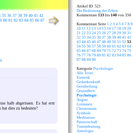
Artikel ID: 521
Die Bedeutung der Zehen
Kommentare
133
bis
140
von 356
4
35
36
37
38
39
40
41
42
9
80
81
82
83
84
85
86
87
Kommentare Seite
1
2
3
4
5
6
7
8
9
10
11
12
13
14
15
16
17
18
19
20
21
22
23
24
25
26
27
28
29
30
31
32
33
34
35
36
37
38
39
40
41
42
43
44
45
46
47
48
49
50
51
52
53
54
55
56
57
58
59
60
61
62
63
64
65
66
67
68
69
70
71
72
73
74
75
76
77
78
79
80
81
82
83
84
85
86
87
88
89
90
n
Kategorie
Psychologie
Alle Texte
Esoterik
Gedankenkraft
Geistheilung
Gesundheit
Psychologie
Ängste
s halb abgerissen. Es hat erst
Loslassen
 hat dies zu bedeuten?
Christentum
Symbole
Meditation
Partnerschaft
Traumdeutung
Astrologie