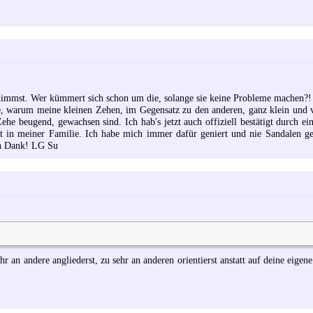
nnimmst. Wer kümmert sich schon um die, solange sie keine Probleme machen?!
e, warum meine kleinen Zehen, im Gegensatz zu den anderen, ganz klein und 
Zehe beugend, gewachsen sind. Ich hab's jetzt auch offiziell bestätigt durch ei
st in meiner Familie. Ich habe mich immer dafür geniert und nie Sandalen ge
en Dank! LG Su
hr an andere angliederst, zu sehr an anderen orientierst anstatt auf deine eigen