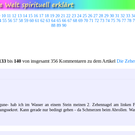
9
10
11
12
13
14
15
16
17
18
19
20
21
22
23
24
25
26
27
28
29
30
31
32
33
3
4
55
56
57
58
59
60
61
62
63
64
65
66
67
68
69
70
71
72
73
74
75
76
77
78
7
88
89
90
133
bis
140
von insgesamt 356 Kommentaren zu dem Artikel
Die Zehe
ne- hab ich im Wasser an einem Stein meinen 2. Zehennagel am linken Fus
ngssekret. Kann gerade nur bedingt gehen - da Schmerzen beim Abrollen. Was