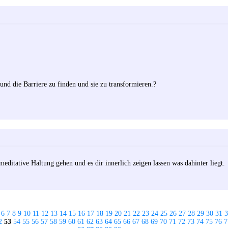
nd die Barriere zu finden und sie zu transformieren.?
meditative Haltung gehen und es dir innerlich zeigen lassen was dahinter liegt.
6
7
8
9
10
11
12
13
14
15
16
17
18
19
20
21
22
23
24
25
26
27
28
29
30
31
3
2
53
54
55
56
57
58
59
60
61
62
63
64
65
66
67
68
69
70
71
72
73
74
75
76
7