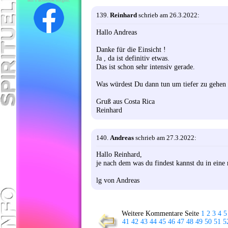
139.
Reinhard
schrieb am 26.3.2022:
Hallo Andreas
Danke für die Einsicht !
Ja , da ist definitiv etwas.
Das ist schon sehr intensiv gerade.
Was würdest Du dann tun um tiefer zu gehen u
Gruß aus Costa Rica
Reinhard
140.
Andreas
schrieb am 27.3.2022:
Hallo Reinhard,
je nach dem was du findest kannst du in eine 
lg von Andreas
Weitere Kommentare Seite
1
2
3
4
5
41
42
43
44
45
46
47
48
49
50
51
5