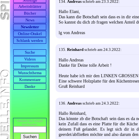
Sonstige
134.
Andreas
schrieb am 23.3.2022:
Arbeits­blätter
Hallo Elani,
Bücher
Das kann die Botschaft sein dass es in dir ei
News
So kannst du dich zb fragen welchen Anteil d
Newsletter
lg von Andreas
Online-Orakel
Schlank werden
135.
Reinhard
schrieb am 24.3.2022:
Suche
Videos
Hallo Andreas
Danke für Deine tolle Arbeit !
Impressum
Wunschthema
Heute habe ich mir den LINKEN GROSSEN ZEH
Kommentare
Eine schwere Holzplatte für den Küchentresen 
Gruß Reinhard
Danke
136.
Andreas
schrieb am 24.3.2022:
Hallo Reinhard,
Das könnte zb die Botschaft sein dass es da 
Webseite mit Google
kein Zufall dass es eine Platte für die Küche
durch­suchen:
deinem Fuß gelandet. Es legt sich dir in 
geerdet/abfließen möchte und also darum den