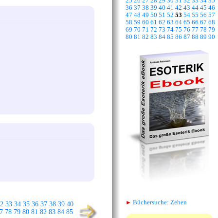
25
26
27
28
29
30
31
32
33
34
35
36
37
38
39
40
41
42
43
44
45
46
47
48
49
50
51
52
53
54
55
56
57
58
59
60
61
62
63
64
65
66
67
68
69
70
71
72
73
74
75
76
77
78
79
80
81
82
83
84
85
86
87
88
89
90
►
Büchersuche: Zehen
2
33
34
35
36
37
38
39
40
7
78
79
80
81
82
83
84
85