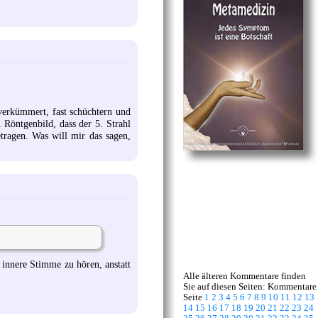
verkümmert, fast schüchtern und
n Röntgenbild, dass der 5. Strahl
tragen. Was will mir das sagen,
e innere Stimme zu hören, anstatt
Alle älteren Kommentare finden
Sie auf diesen Seiten: Kommentare
Seite
1
2
3
4
5
6
7
8
9
10
11
12
13
14
15
16
17
18
19
20
21
22
23
24