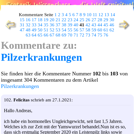
Kommentare Seite
1
2
3
4
5
6
7
8
9
10
11
12
13
14
15
16
17
18
19
20
21
22
23
24
25
26
27
28
29
30
31
32
33
34
35
36
37
38
39
40
41
42
43
44
45
46
47
48
49
50
51
52
53
54
55
56
57
58
59
60
61
62
63
64
65
66
67
68
69
70
71
72
73
74
75
76
Kommentare zu:
Pilzerkrankungen
Sie finden hier die Kommentare Nummer
102
bis
103
von
insgesamt 304 Kommentaren zu dem Artikel
Pilzerkrankungen
102.
Felicitas
schrieb am 27.1.2021:
Hallo Andreas,
ich habe ein hormonelles Ungleichgewicht, seit fast 1,5 Jahren.
Welches ich zur Zeit mit der Yamswurzel behandel.Nun ist es so,
dass sich erstmalig September 2020 ein Leistenpilz links sowie