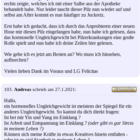
rechts zeigte, welches ich mit einer Salbe aus der Apotheke
behandelt habe. Nur leider taucht dieser Pilz nun wieder auf und
selbst am After kommt es nun häufiger zu Juckreiz.
Erst habe ich gedacht, dass ich durch das Anprobieren einer neuen
Hose mir diesen Pilz eingefangen habe, nun habe ich gelesen, dass
das hormonelle Ungleichgewicht bei Pilzerkrankungen eine große
Rolle spielt und nun habe ich deine Zeilen hier gelesen.
Wie gehe ich es jetzt am Besten an? Wo muss ich hinsehen,
aufhorchen?
Vielen lieben Dank im Voraus und LG Felicitas
103.
Andreas
schrieb am 27.1.2021:
Hallo,
ein hormonelles Ungleichgewicht ist meistens der Spiegel für ein
anderes Ungleichgewicht. So kannst du dich direkt fragen:
Ist bei mir Yin und Yang im Einklang ?
Ist Arbeit und Entspannung im Einklang ?
(oder gibt es gar Stress
in meinem Leben ?)
Können sich meine Kräfte in etwas Kreatives hinein entfalten -
oder ist zu viel Starrheit in meinem Leben ?