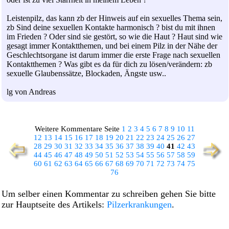
Leistenpilz, das kann zb der Hinweis auf ein sexuelles Thema sein,
zb Sind deine sexuellen Kontakte harmonisch ? bist du mit ihnen
im Frieden ? Oder sind sie gestört, so wie die Haut ? Haut sind wie
gesagt immer Kontaktthemen, und bei einem Pilz in der Nähe der
Geschlechtsorgane ist darum immer die erste Frage nach sexuellen
Kontaktthemen ? Was gibt es da für dich zu lösen/verändern: zb
sexuelle Glaubenssätze, Blockaden, Ängste usw..
lg von Andreas
Weitere Kommentare Seite
1
2
3
4
5
6
7
8
9
10
11
12
13
14
15
16
17
18
19
20
21
22
23
24
25
26
27
28
29
30
31
32
33
34
35
36
37
38
39
40
41
42
43
44
45
46
47
48
49
50
51
52
53
54
55
56
57
58
59
60
61
62
63
64
65
66
67
68
69
70
71
72
73
74
75
76
Um selber einen Kommentar zu schreiben gehen Sie bitte
zur Hauptseite des Artikels:
Pilzerkrankungen
.