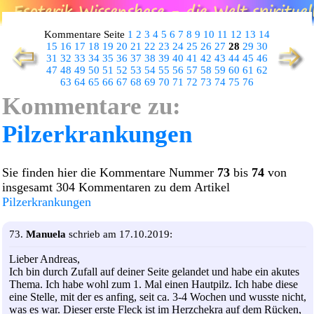
Kommentare Seite
1
2
3
4
5
6
7
8
9
10
11
12
13
14
15
16
17
18
19
20
21
22
23
24
25
26
27
28
29
30
31
32
33
34
35
36
37
38
39
40
41
42
43
44
45
46
47
48
49
50
51
52
53
54
55
56
57
58
59
60
61
62
63
64
65
66
67
68
69
70
71
72
73
74
75
76
Kommentare zu:
Pilzerkrankungen
Sie finden hier die Kommentare Nummer
73
bis
74
von
insgesamt 304 Kommentaren zu dem Artikel
Pilzerkrankungen
73.
Manuela
schrieb am 17.10.2019:
Lieber Andreas,
Ich bin durch Zufall auf deiner Seite gelandet und habe ein akutes
Thema. Ich habe wohl zum 1. Mal einen Hautpilz. Ich habe diese
eine Stelle, mit der es anfing, seit ca. 3-4 Wochen und wusste nicht,
was es war. Dieser erste Fleck ist im Herzchekra auf dem Rücken,