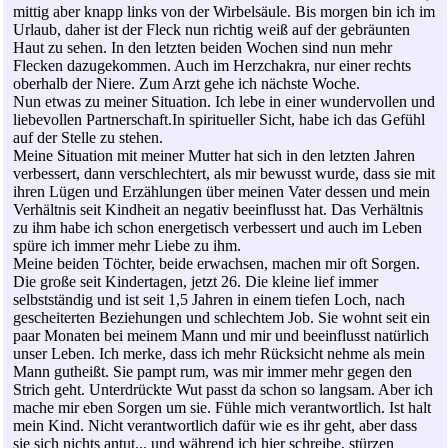
mittig aber knapp links von der Wirbelsäule. Bis morgen bin ich im
Urlaub, daher ist der Fleck nun richtig weiß auf der gebräunten
Haut zu sehen. In den letzten beiden Wochen sind nun mehr
Flecken dazugekommen. Auch im Herzchakra, nur einer rechts
oberhalb der Niere. Zum Arzt gehe ich nächste Woche.
Nun etwas zu meiner Situation. Ich lebe in einer wundervollen und
liebevollen Partnerschaft.In spiritueller Sicht, habe ich das Gefühl
auf der Stelle zu stehen.
Meine Situation mit meiner Mutter hat sich in den letzten Jahren
verbessert, dann verschlechtert, als mir bewusst wurde, dass sie mit
ihren Lügen und Erzählungen über meinen Vater dessen und mein
Verhältnis seit Kindheit an negativ beeinflusst hat. Das Verhältnis
zu ihm habe ich schon energetisch verbessert und auch im Leben
spüre ich immer mehr Liebe zu ihm.
Meine beiden Töchter, beide erwachsen, machen mir oft Sorgen.
Die große seit Kindertagen, jetzt 26. Die kleine lief immer
selbstständig und ist seit 1,5 Jahren in einem tiefen Loch, nach
gescheiterten Beziehungen und schlechtem Job. Sie wohnt seit ein
paar Monaten bei meinem Mann und mir und beeinflusst natürlich
unser Leben. Ich merke, dass ich mehr Rücksicht nehme als mein
Mann gutheißt. Sie pampt rum, was mir immer mehr gegen den
Strich geht. Unterdrückte Wut passt da schon so langsam. Aber ich
mache mir eben Sorgen um sie. Fühle mich verantwortlich. Ist halt
mein Kind. Nicht verantwortlich dafür wie es ihr geht, aber dass
sie sich nichts antut... und während ich hier schreibe, stürzen