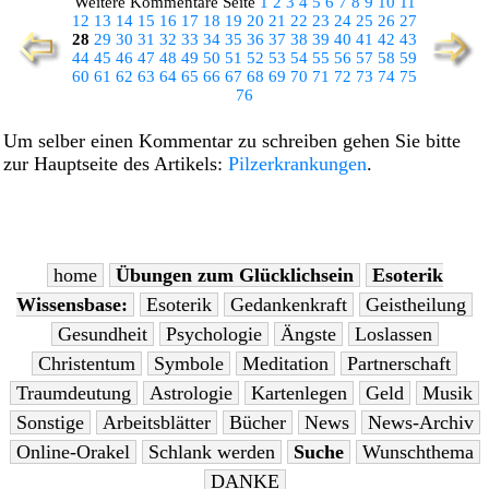
Weitere Kommentare Seite
1
2
3
4
5
6
7
8
9
10
11
12
13
14
15
16
17
18
19
20
21
22
23
24
25
26
27
28
29
30
31
32
33
34
35
36
37
38
39
40
41
42
43
44
45
46
47
48
49
50
51
52
53
54
55
56
57
58
59
60
61
62
63
64
65
66
67
68
69
70
71
72
73
74
75
76
Um selber einen Kommentar zu schreiben gehen Sie bitte
zur Hauptseite des Artikels:
Pilzerkrankungen
.
home
Übungen zum Glücklichsein
Esoterik
Wissensbase:
Esoterik
Gedankenkraft
Geistheilung
Gesundheit
Psychologie
Ängste
Loslassen
Christentum
Symbole
Meditation
Partnerschaft
Traumdeutung
Astrologie
Kartenlegen
Geld
Musik
Sonstige
Arbeitsblätter
Bücher
News
News-Archiv
Online-Orakel
Schlank werden
Suche
Wunschthema
DANKE