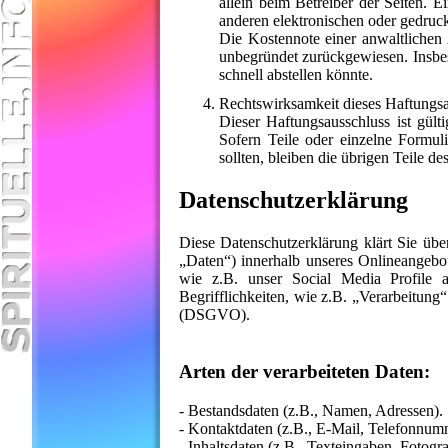
allein beim Betreiber der Seiten.
anderen elektronischen oder gedruck
Die Kostennote einer anwaltliche
unbegründet zurückgewiesen. Insbes
schnell abstellen könnte.
Rechtswirksamkeit dieses Haftungsa
Dieser Haftungsausschluss ist gült
Sofern Teile oder einzelne Formuli
sollten, bleiben die übrigen Teile d
Datenschutzerklärung
Diese Datenschutzerklärung klärt Sie ü
„Daten“) innerhalb unseres Onlineangebo
wie z.B. unser Social Media Profile 
Begrifflichkeiten, wie z.B. „Verarbeitung
(DSGVO).
Arten der verarbeiteten Daten:
- Bestandsdaten (z.B., Namen, Adressen).
- Kontaktdaten (z.B., E-Mail, Telefonnum
- Inhaltsdaten (z.B., Texteingaben, Fotogra