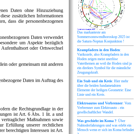
genen Daten ohne Hinzuziehung
 diese zusätzlichen Informationen
ten, dass die personenbezogenen
Das markanteste am
personenbezogenen Daten verwendet
Sommersonnwendhoroskop 2025 ist
die Saturn-Neptun Konjunktion !
sbesondere um Aspekte bezüglich
, Aufenthaltsort oder Ortswechsel
Krampfadern in den Hoden
:
Varikozele, also Krampfadern in den
Hoden zeigen meist unerlöse
Vaterthemen an weil die Hoden sind ja
 allein oder gemeinsam mit anderen
ein direktes Symbol für die männliche
Zeugungskraft.
onenbezogene Daten im Auftrag des
Ein Stab und ein Kreis
: Hier mehr
über die beiden fundametalsten
Elemente der heiligen Geometrie: Eine
Linie und ein Kreis.
Elektroautos und Verbrenner
: Vom
Verbrenner zum Elektroauto - ein
fern die Rechtsgrundlage in der
gesellschaftlicher Wandel.
ngen ist Art. 6 Abs. 1 lit. a und
g vertraglicher Maßnahmen sowie
Was geschieht im Koma ?
: Über
r Erfüllung unserer rechtlichen
Nahtoderfahrungen und was erlebt ein
Mensch wenn er sich im Koma befindet
 berechtigten Interessen ist Art.