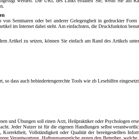
fo eingefügt werden. Die URL des Links erhalten Sie, wenn Sie am R
en.
ben
alb von Seminaren oder bei anderer Gelegengheit in gedruckter Form 
rtikel im Internet dabei steht. Am einfachsten, die Druckfunktion benu
em Artikel zu setzen, können Sie einfach am Rand des Artikels unte
ert, so dass auch behindertengerechte Tools wie zb Lesehilfen eingeset
ionen und Übungen soll einen Arzt, Heilpraktiker oder Psychologen erse
gedacht. Jeder Nutzer ist für die eigenen Handlungen selbst verantwort
, Korrektheit, Vollständigkeit oder Qualität der bereitgestellten In
eigene Verantwortung. Haftungsansprüche gegen den Betreiber, welche 