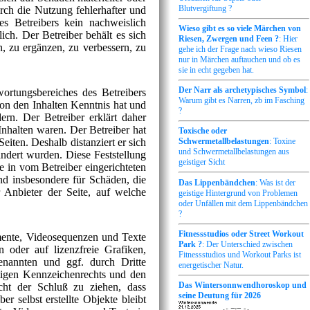
Blutvergiftung ?
rch die Nutzung fehlerhafter und
es Betreibers kein nachweislich
Wieso gibt es so viele Märchen von
ich. Der Betreiber behält es sich
Riesen, Zwergen und Feen ?
: Hier
, zu ergänzen, zu verbessern, zu
gehe ich der Frage nach wieso Riesen
nur in Märchen auftauchen und ob es
sie in echt gegeben hat.
Der Narr als archetypisches Symbol
:
wortungsbereiches des Betreibers
Warum gibt es Narren, zb im Fasching
 von den Inhalten Kenntnis hat und
?
rn. Der Betreiber erklärt daher
Inhalten waren. Der Betreiber hat
Toxische oder
eiten. Deshalb distanziert er sich
Schwermetallbelastungen
: Toxine
und Schwermetallbelastungen aus
ändert wurden. Diese Feststellung
geistiger Sicht
e in vom Betreiber eingerichteten
und insbesondere für Schäden, die
Das Lippenbändchen
: Was ist der
r Anbieter der Seite, auf welche
geistige Hintergrund von Problemen
oder Unfällen mit dem Lippenbändchen
?
Fitnessstudios oder Street Workout
umente, Videosequenzen und Texte
Park ?
: Der Unterschied zwischen
 oder auf lizenzfreie Grafiken,
Fitnessstudios und Workout Parks ist
enannten und ggf. durch Dritte
energetischer Natur.
tigen Kennzeichenrechts und den
Das Wintersonnwendhoroskop und
cht der Schluß zu ziehen, dass
seine Deutung für 2026
r selbst erstellte Objekte bleibt