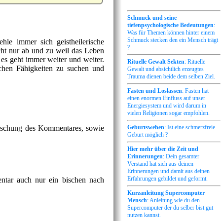
Schmuck und seine
tiefenpsychologische Bedeutungen
:
Was für Themen können hinter einem
Schmuck stecken den ein Mensch trägt
hle immer sich geistheilerische
?
icht nur ab und zu weil das Leben
 es geht immer weiter und weiter.
Rituelle Gewalt Sekten
: Rituelle
chen Fähigkeiten zu suchen und
Gewalt und absichtlich erzeugtes
Trauma dienen beide dem selben Ziel.
Fasten und Loslassen
: Fasten hat
einen enormen Einfluss auf unser
Energiesystem und wird darum in
vielen Religionen sogar empfohlen.
Löschung des Kommentares, sowie
Geburtswehen
: Ist eine schmerzfreie
Geburt möglich ?
Hier mehr über die Zeit und
Erinnerungen
: Dein gesamter
Verstand hat sich aus deinen
Erinnerungen und damit aus deinen
Erfahrungen gebildet und geformt.
tar auch nur ein bischen nach
Kurzanleitung Supercomputer
Mensch
: Anleitung wie du den
Supercomputer der du selber bist gut
nutzen kannst.