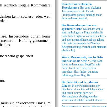
Ursachen einer okulären
h rechtlich illegale Kommentare
Toxoplasmose
: Bei einer okulären
Toxoplasmose ist ein Parasit
(Toxoplasma gondii) beteiligt, mehr
denken kennt sowieso jeder, weil
dazu in diesem Artikel.
rden.
Das Kassandrasyndrom aus
spiritueller Sicht
: Kassandra war ja
eine mythologische Figur welche die
are. Insbesondere dürfen keine
Gabe hatte Unglücke voraus zu sehen -
und aber niemand hatte auf sie gehört.
Kommentare in Haftung genommen,
(Sie hatte das trojanische Pferd als
chadlos.
Kriegstäuschung erkannt, aber niemand
glaubte ihr.)
bers wird gespeichert.
Was ist Bewusstsein, was ist Geist
und was ist die Seele ?
: Jeder kann
etwas anderes unter Begriffen wie
Seele, Geist oder Bewusstsein
verstehen. Hier findest du meine
Erklärung dieser Begriffe.
ann.
Die Pubertät und der Messias
Glaube
: In der Pubertät muss der
Glaube an einen übermächtigen Vater
und damit indirekt auch der
Messiasglaube abgelegt werden,
ansonsten bleibt die Pubertät blockiert.
so muss ein anklickbarer Link zum