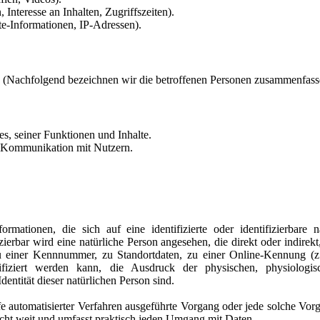
 Interesse an Inhalten, Zugriffszeiten).
e-Informationen, IP-Adressen).
 (Nachfolgend bezeichnen wir die betroffenen Personen zusammenfasse
s, seiner Funktionen und Inhalte.
 Kommunikation mit Nutzern.
rmationen, die sich auf eine identifizierte oder identifizierbare 
izierbar wird eine natürliche Person angesehen, die direkt oder indire
einer Kennnummer, zu Standortdaten, zu einer Online-Kennung (z
iziert werden kann, die Ausdruck der physischen, physiologisc
Identität dieser natürlichen Person sind.
ilfe automatisierter Verfahren ausgeführte Vorgang oder jede solche 
cht weit und umfasst praktisch jeden Umgang mit Daten.