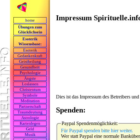
Impressum Spirituelle.inf
home
Übungen zum
Glücklichsein
Esoterik
Wissensbase:
Esoterik
Gedankenkraft
Geistheilung
Gesundheit
Psychologie
Ängste
Loslassen
Christentum
Symbole
Dies ist das Impressum des Betreibers und
Meditation
Partnerschaft
Spenden:
Traumdeutung
Astrologie
Paypal Spendenmöglichkeit:
Kartenlegen
Geld
Für Paypal spenden bitte hier weiter.
Musik
Wer statt Paypal eine normale Bankübe