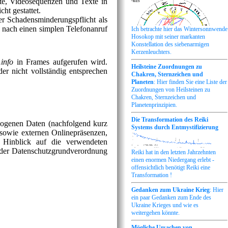
nte, Videosequenzen und Texte in
ht gestattet.
 Schadensminderungspflicht als
 nach einen simplen Telefonanruf
Ich betrachte hier das Wintersonnwende
Hosokop mit seiner markanten
Konstellation des siebenarmigen
Kerzenleuchters.
.info
in Frames aufgerufen wird.
Heilsteine Zuordnungen zu
er nicht vollständig entsprechen
Chakren, Sternzeichen und
Planeten
: Hier finden Sie eine Liste der
Zuordnungen von Heilsteinen zu
Chakren, Sternzeichen und
Planetenprinzipien.
Die Transformation des Reiki
zogenen Daten (nachfolgend kurz
Systems durch Entmystifizierung
sowie externen Onlinepräsenzen,
 Hinblick auf die verwendeten
 4 der Datenschutzgrundverordnung
Reiki hat in den letzten Jahrzehnten
einen enormen Niedergang erlebt -
offensichtlich benötigt Reiki eine
Transformation !
Gedanken zum Ukraine Krieg
: Hier
ein paar Gedanken zum Ende des
Ukraine Krieges und wie es
weitergehen könnte.
Mögliche Ursachen von