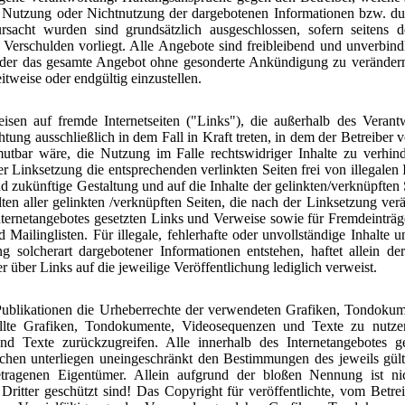
ie Nutzung oder Nichtnutzung der dargebotenen Informationen bzw. du
ursacht wurden sind grundsätzlich ausgeschlossen, sofern seitens d
s Verschulden vorliegt. Alle Angebote sind freibleibend und unverbindl
 oder das gesamte Angebot ohne gesonderte Ankündigung zu verändern
itweise oder endgültig einzustellen.
isen auf fremde Internetseiten ("Links"), die außerhalb des Verant
htung ausschließlich in dem Fall in Kraft treten, in dem der Betreiber
tbar wäre, die Nutzung im Falle rechtswidriger Inhalte zu verhinde
r Linksetzung die entsprechenden verlinkten Seiten frei von illegalen 
und zukünftige Gestaltung und auf die Inhalte der gelinkten/verknüpften S
lten aller gelinkten /verknüpften Seiten, die nach der Linksetzung ver
 Internetangebotes gesetzten Links und Verweise sowie für Fremdeinträg
Mailinglisten. Für illegale, fehlerhafte oder unvollständige Inhalte 
 solcherart dargebotener Informationen entstehen, haftet allein de
r über Links auf die jeweilige Veröffentlichung lediglich verweist.
en Publikationen die Urheberrechte der verwendeten Grafiken, Tondok
ellte Grafiken, Tondokumente, Videosequenzen und Texte zu nutzen
d Texte zurückzugreifen. Alle innerhalb des Internetangebotes g
hen unterliegen uneingeschränkt den Bestimmungen des jeweils gül
getragenen Eigentümer. Allein aufgrund der bloßen Nennung ist ni
itter geschützt sind! Das Copyright für veröffentlichte, vom Betreibe