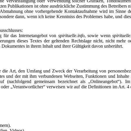
 Eine Vervielfältigung oder Verwendung solcher Grafiken, Tondokume
ten Publikationen ist ohne ausdrückliche Zustimmung des Betreibers nic
n Abmahnung ohne vorhergehende Kontaktaufnahme wird im Sinne der
ondere dann, wenn ich keine Kenntniss des Problemes habe, und dies
usschlusses:
ig für das Internetangebot von
spirituelle.info
, sowie wenn
spirituelle
erungen dieses Textes der geltenden Rechtslage nicht, nicht mehr od
es Dokumentes in ihrem Inhalt und ihrer Gültigkeit davon unberührt.
ber die Art, den Umfang und Zweck der Verarbeitung von personenbe
tes und der mit ihm verbundenen Webseiten, Funktionen und Inhalte 
auf (nachfolgend gemeinsam bezeichnet als „Onlineangebot“). Im
“ oder „Verantwortlicher“ verweisen wir auf die Definitionen im Art.
mern).
fien, Videos).