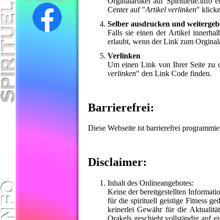
Orginalartikel auf Spirituelle.in
Center auf "
Artikel verlinken
" klick
Selber ausdrucken und weiterge
Falls sie einen der Artikel innerh
erlaubt, wenn der Link zum Orginala
Verlinken
Um einen Link von Ihrer Seite zu d
verlinken
" den Link Code finden.
Barrierefrei:
Diese Webseite ist barrierefrei programmi
Disclaimer:
Inhalt des Onlineangebotes:
Keine der bereitgestellten Informat
für die spirituell geistige Fitness 
keinerlei Gewähr für die Aktualität
Orakels geschieht vollständig auf 