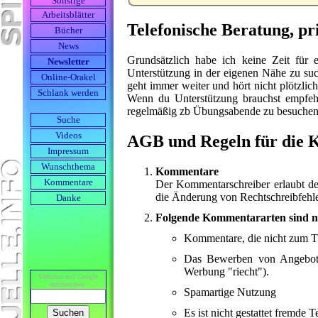
Sonstige
Arbeits­blätter
Telefonische Beratung, pr
Bücher
News
Grundsätzlich habe ich keine Zeit für 
Newsletter
Unterstützung in der eigenen Nähe zu suc
Online-Orakel
geht immer weiter und hört nicht plötzlic
Schlank werden
Wenn du Unterstützung brauchst empfeh
regelmäßig zb Übungsabende zu besuchen 
Suche
Videos
AGB und Regeln für die 
Impressum
Wunschthema
Kommentare
Kommentare
Der Kommentarschreiber erlaubt de
die Änderung von Rechtschreibfehle
Danke
Folgende Kommentararten sind ni
Kommentare, die nicht zum T
Das Bewerben von Angebote
Werbung "riecht").
Webseite mit Google
durch­suchen:
Spamartige Nutzung
Es ist nicht gestattet fremde 