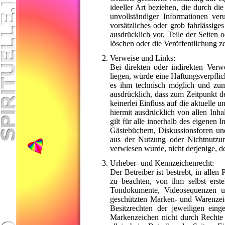
ideeller Art beziehen, die durch d
unvollständiger Informationen ver
vorsätzliches oder grob fahrlässige
ausdrücklich vor, Teile der Seiten
löschen oder die Veröffentlichung ze
Verweise und Links:
Bei direkten oder indirekten Verwe
liegen, würde eine Haftungsverpflic
es ihm technisch möglich und zumu
ausdrücklich, dass zum Zeitpunkt de
keinerlei Einfluss auf die aktuelle 
hiermit ausdrücklich von allen Inha
gilt für alle innerhalb des eigenen
Gästebüchern, Diskussionsforen und 
aus der Nutzung oder Nichtnutzung
verwiesen wurde, nicht derjenige, de
Urheber- und Kennzeichenrecht:
Der Betreiber ist bestrebt, in all
zu beachten, von ihm selbst erst
Tondokumente, Videosequenzen un
geschützten Marken- und Warenzeic
Besitzrechten der jeweiligen ein
Markenzeichen nicht durch Rechte Dr