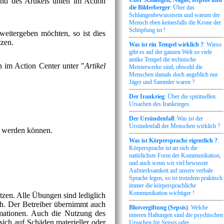
and des Artikels unten im Action
Über Schlangen, Nagas, Reptos und
die Bilderberger
: Über das
Schlangenbewusstsein und warum der
Mensch eben keinesfalls die Krone der
Schöpfung ist !
weitergeben möchten, so ist dies
tzen.
Was ist ein Tempel wirklich ?
: Wieso
gibt es auf der ganzen Welt so viele
antike Tempel die technische
n im Action Center unter "
Artikel
Meisterwerke sind, obwohl die
Menschen damals doch angeblich nur
Jäger und Sammler waren ?
Der Irankrieg
: Über die spirituellen
Ursachen des Irankrieges.
Der Ursündenfall
: Was ist der
Ursündenfall der Menschen wirklich ?
zt werden können.
Was ist Körpersprache eigentlich ?
:
Körpersprache ist an sich die
natürlichste Form der Kommunikation,
und auch wenn wir viel bewusste
Aufmerksamkeit auf unsere verbale
Sprache legen, so ist trotzdem praktisch
immer die körpersprachliche
Kommunikation wichtiger !
tzen. Alle Übungen sind lediglich
lich. Der Betreiber übernimmt auch
Blutvergiftung (Sepsis)
: Welche
formationen. Auch die Nutzung des
inneren Haltungen sind die psychischen
sich auf Schäden materieller oder
Ursachen für Sepsis oder