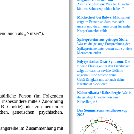
Zahnarztphobien
: Was für Ursachen
können Zahnarztphobien haben ?
Milchschorf bei Babys
: Milchschorf
zeigt im Prinzip an dass man sich
unrein und darum unwürdig für mehr
Körperkontakte fühlt.
nd auch als „Nutzer“).
Spikeproteine aus geistiger Sicht
:
Was ist die geistige Entsprechung der
Spikeproteine unter denen nun so viele
Menschen leiden.
Polyzystisches Ovar-Syndrom
: Die
zuviele Flüssigkeit in den Eierstöcken
zeigt dir dass da zuviele Gefühle
angestaut sind welche deine
Gebärfähigkeit und zb auch deine
Kreativität blockieren.
Kälteurtikaria / Kälteallergie
: Was ist
natürliche Person (im Folgenden
die geistige Ursache von einer
kt, insbesondere mittels Zuordnung
Kälteallergie ?
.B. Cookie) oder zu einem oder
Das Sommersonnwendhoroskop
hen, genetischen, psychischen,
2025
Vorgangsreihe im Zusammenhang mit