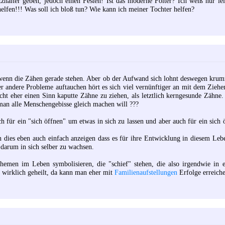
tzhalter geben, jedoch einen Festen! Ist das moderne Folter? Ich weiß nur l
lfen!!! Was soll ich bloß tun? Wie kann ich meiner Tochter helfen?
 wenn die Zähen gerade stehen. Aber ob der Aufwand sich lohnt deswegen kru
r andere Probleme auftauchen hört es sich viel vernünftiger an mit dem Zieh
t eher einen Sinn kaputte Zähne zu ziehen, als letztlich kerngesunde Zähne. 
man alle Menschengebisse gleich machen will ???
h für ein "sich öffnen" um etwas in sich zu lassen und aber auch für ein sich 
n dies eben auch einfach anzeigen dass es für ihre Entwicklung in diesem Leb
 darum in sich selber zu wachsen.
themen im Leben symbolisieren, die "schief" stehen, die also irgendwie in
t wirklich geheilt, da kann man eher mit
Familienaufstellungen
Erfolge erreich