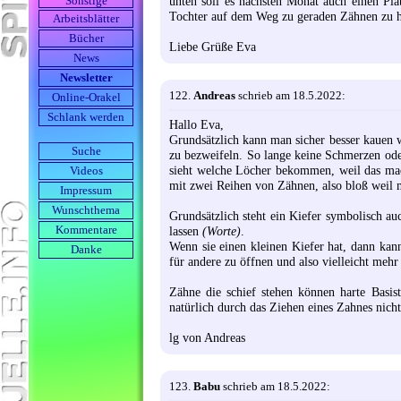
unten soll es nächsten Monat auch einen Pla
Sonstige
Tochter auf dem Weg zu geraden Zähnen zu he
Arbeits­blätter
Bücher
Liebe Grüße Eva
News
Newsletter
122.
Andreas
schrieb am 18.5.2022:
Online-Orakel
Schlank werden
Hallo Eva,
Grundsätzlich kann man sicher besser kauen
Suche
zu bezweifeln. So lange keine Schmerzen ode
sieht welche Löcher bekommen, weil das mach
Videos
mit zwei Reihen von Zähnen, also bloß weil 
Impressum
Wunschthema
Grundsätzlich steht ein Kiefer symbolisch auc
Kommentare
lassen
(Worte)
.
Wenn sie einen kleinen Kiefer hat, dann kan
Danke
für andere zu öffnen und also vielleicht mehr
Zähne die schief stehen können harte Basis
natürlich durch das Ziehen eines Zahnes nich
lg von Andreas
123.
Babu
schrieb am 18.5.2022: