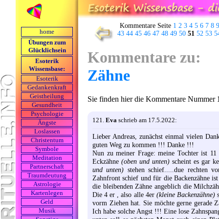
Kommentare Seite
1
2
3
4
5
6
7
8
home
43
44
45
46
47
48
49
50
51
52
53
5
Übungen zum
Glücklichsein
Kommentare zu:
Esoterik
Wissensbase:
Zähne
Esoterik
Gedankenkraft
Geistheilung
Sie finden hier die Kommentare Nummer
Gesundheit
Psychologie
121.
Eva
schrieb am 17.5.2022:
Ängste
Loslassen
Lieber Andreas, zunächst einmal vielen Dank
Christentum
guten Weg zu kommen !!! Danke !!!
Symbole
Nun zu meiner Frage: meine Tochter ist 11 Ja
Meditation
Eckzähne
(oben und unten)
scheint es gar k
Partnerschaft
und unten)
stehen schief.....due rechten v
Traumdeutung
Zahnfront schief und für die Backenzähne is
Astrologie
die bleibenden Zähne angeblich die Milchzäh
Kartenlegen
Die 4 er , also alle 4er
(kleine Backenzähne)
s
Geld
vorm Ziehen hat. Sie möchte gerne gerade Zä
Ich habe solche Angst !!! Eine lose Zahnspang
Musik