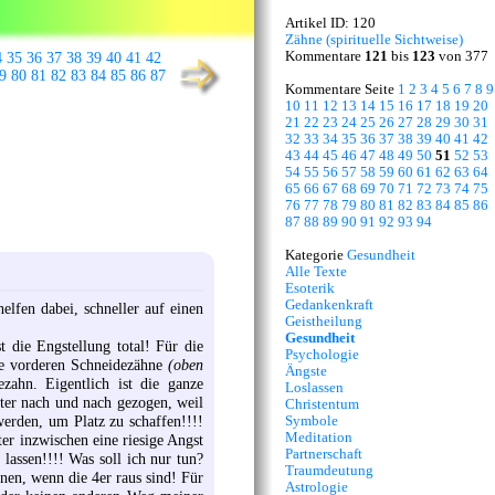
Artikel ID: 120
Zähne (spirituelle Sichtweise)
Kommentare
121
bis
123
von 377
4
35
36
37
38
39
40
41
42
9
80
81
82
83
84
85
86
87
Kommentare Seite
1
2
3
4
5
6
7
8
9
10
11
12
13
14
15
16
17
18
19
20
21
22
23
24
25
26
27
28
29
30
31
32
33
34
35
36
37
38
39
40
41
42
43
44
45
46
47
48
49
50
51
52
53
54
55
56
57
58
59
60
61
62
63
64
65
66
67
68
69
70
71
72
73
74
75
76
77
78
79
80
81
82
83
84
85
86
87
88
89
90
91
92
93
94
Kategorie
Gesundheit
Alle Texte
Esoterik
Gedankenkraft
lfen dabei, schneller auf einen
Geistheilung
Gesundheit
t die Engstellung total! Für die
Psychologie
die vorderen Schneidezähne
(oben
Ängste
zahn. Eigentlich ist die ganze
Loslassen
er nach und nach gezogen, weil
Christentum
erden, um Platz zu schaffen!!!!
Symbole
Meditation
er inzwischen eine riesige Angst
Partnerschaft
assen!!!! Was soll ich nur tun?
Traumdeutung
enen, wenn die 4er raus sind! Für
Astrologie