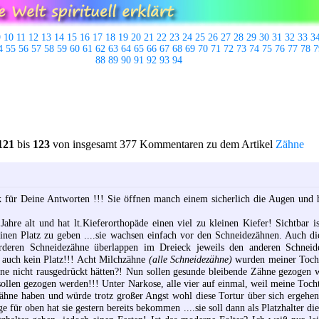
9
10
11
12
13
14
15
16
17
18
19
20
21
22
23
24
25
26
27
28
29
30
31
32
33
3
4
55
56
57
58
59
60
61
62
63
64
65
66
67
68
69
70
71
72
73
74
75
76
77
78
7
88
89
90
91
92
93
94
121
bis
123
von insgesamt 377 Kommentaren zu dem Artikel
Zähne
 für Deine Antworten !!! Sie öffnen manch einem sicherlich die Augen und he
hre alt und hat lt.Kieferorthopäde einen viel zu kleinen Kiefer! Sichtbar is
einen Platz zu geben ....sie wachsen einfach vor den Schneidezähnen. Auch 
orderen Schneidezähne überlappen im Dreieck jeweils den anderen Schneide
t auch kein Platz!!! Acht Milchzähne
(alle Schneidezähne)
wurden meiner Tocht
ne nicht rausgedrückt hätten?! Nun sollen gesunde bleibende Zähne gezogen w
ollen gezogen werden!!! Unter Narkose, alle vier auf einmal, weil meine Tocht
hne haben und würde trotz großer Angst wohl diese Tortur über sich ergehen l
e für oben hat sie gestern bereits bekommen ....sie soll dann als Platzhalter di