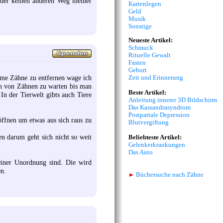
eider keinen anderen Weg meiner
Kartenlegen
Geld
Musik
Sonstige
Neueste Artikel:
Schmuck
Rituelle Gewalt
Fasten
Geburt
mme Zähne zu entfernen wage ich
Zeit und Erinnerung
en von Zähnen zu warten bis man
Beste Artikel:
In der Tierwelt gibts auch Tiere
Anleitung innerer 3D Bildschirm
Das Kassandrasyndrom
Postpartale Depression
öffnen um etwas aus sich raus zu
Blutvergiftung
en darum geht sich nicht so weit
Beliebteste Artikel:
Gelenkerkrankungen
Das Auto
 einer Unordnung sind. Die wird
en.
►
Büchersuche nach Zähne