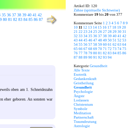
Artikel ID: 120
Zähne (spirituelle Sichtweise)
Kommentare
19
bis
20
von 377
4
35
36
37
38
39
40
41
42
9
80
81
82
83
84
85
86
87
Kommentare Seite
1
2
3
4
5
6
7
8
9
10
11
12
13
14
15
16
17
18
19
20
21
22
23
24
25
26
27
28
29
30
31
32
33
34
35
36
37
38
39
40
41
42
43
44
45
46
47
48
49
50
51
52
53
54
55
56
57
58
59
60
61
62
63
64
65
66
67
68
69
70
71
72
73
74
75
76
77
78
79
80
81
82
83
84
85
86
87
88
89
90
91
92
93
94
Kategorie
Gesundheit
Alle Texte
Esoterik
Gedankenkraft
Geistheilung
Gesundheit
jeweils oben am 1. Schneidezahn
Psychologie
Ängste
hen eher geboren. An sonsten war
Loslassen
Christentum
Symbole
Meditation
Partnerschaft
Traumdeutung
Astrologie