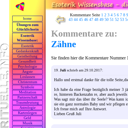
Kommentare Seite
1
2
3
4
5
6
7
8
home
43
44
45
46
47
48
49
50
51
52
53
5
Übungen zum
Glücklichsein
Kommentare zu:
Esoterik
Wissensbase:
Zähne
Esoterik
Gedankenkraft
Geistheilung
Sie finden hier die Kommentare Nummer
Gesundheit
Psychologie
19.
Juli
schrieb am 29.10.2017:
Ängste
Loslassen
Hallo und erstmal danke für die tolle Seite,di
Christentum
Symbole
Ich habe da eine Frage bezüglich meiner 3 j
Meditation
re, hinteren Backenzahn re, aber auch jeweils 
Partnerschaft
Was sagt mir das über ihr Seele? Was kann ic
Traumdeutung
sie ein ganz normales Baby und wir pflegen 
Astrologie
Ich freue mich auf Ihre Antwort.
Kartenlegen
Lieben Gruß Juli
Geld
Musik