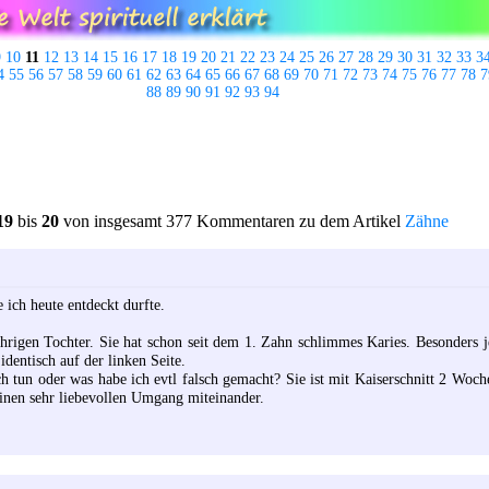
9
10
11
12
13
14
15
16
17
18
19
20
21
22
23
24
25
26
27
28
29
30
31
32
33
3
4
55
56
57
58
59
60
61
62
63
64
65
66
67
68
69
70
71
72
73
74
75
76
77
78
7
88
89
90
91
92
93
94
19
bis
20
von insgesamt 377 Kommentaren zu dem Artikel
Zähne
e ich heute entdeckt durfte.
ährigen Tochter. Sie hat schon seit dem 1. Zahn schlimmes Karies. Besonders 
identisch auf der linken Seite.
h tun oder was habe ich evtl falsch gemacht? Sie ist mit Kaiserschnitt 2 Woc
einen sehr liebevollen Umgang miteinander.