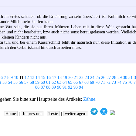
ich als erstes schauen, ob die Ernährung zu sehr übersäuert ist. Kuhmilch zb w
esunde Milch mehr kaufen kann.
ne Wut sein, die sie aus ihren früheren Leben mit in diese Welt gebracht 
den und nicht bearbeitet, bzw auch nicht sonst herausgelassen werden. Vielleic
 kleinen Kindern nicht aus.
tun, und bei einem Kaiserschnitt fehlt ihr natürlich nun diese Initiation in d
urch den Geburtskanal hindurch arbeiten muss.
6
7
8
9
10
11
12
13
14
15
16
17
18
19
20
21
22
23
24
25
26
27
28
29
30
31
3
2
53
54
55
56
57
58
59
60
61
62
63
64
65
66
67
68
69
70
71
72
73
74
75
76
7
86
87
88
89
90
91
92
93
94
hen Sie bitte zur Hauptseite des Artikels:
Zähne
.
Home
|
Impressum
|
Texte
|
weitersagen: