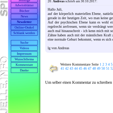
Sonstige
20.
Andreas
schrieb am 30.10.2017:
Arbeits­blätter
Hallo Juli,
Bücher
auf der körperlich materiellen Ebene, natürl
News
gerade in der heutigen Zeit, wo man keine g
Newsletter
Auf der psychischen Ebene kann es wohl ei
regelrecht zerfressen, wenn sie verdrängt wer
Online-Orakel
auch mal hinausschreit - ich kenn mich mit so
Schlank werden
Zähne haben auch mit der männlichen Kraft zu 
eine normale Geburt bekommt, wenn es sich d
Suche
lg von Andreas
Videos
Impressum
Wunschthema
Weitere Kommentare Seite
1
2
3
4
5
Kommentare
41
42
43
44
45
46
47
48
49
50
51
5
Danke
Um selber einen Kommentar zu schreiben ge