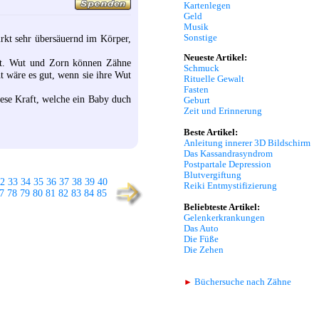
Kartenlegen
Geld
Musik
Sonstige
irkt sehr übersäuernd im Körper,
Neueste Artikel:
hat. Wut und Zorn können Zähne
Schmuck
ht wäre es gut, wenn sie ihre Wut
Rituelle Gewalt
Fasten
iese Kraft, welche ein Baby duch
Geburt
Zeit und Erinnerung
Beste Artikel:
Anleitung innerer 3D Bildschirm
Das Kassandrasyndrom
Postpartale Depression
Blutvergiftung
2
33
34
35
36
37
38
39
40
Reiki Entmystifizierung
7
78
79
80
81
82
83
84
85
Beliebteste Artikel:
Gelenkerkrankungen
Das Auto
Die Füße
Die Zehen
►
Büchersuche nach Zähne