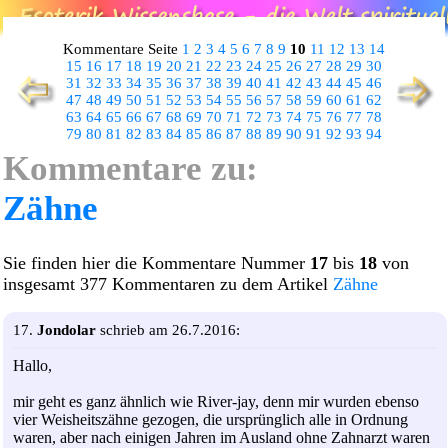
Kommentare Seite
1
2
3
4
5
6
7
8
9
10
11
12
13
14
15
16
17
18
19
20
21
22
23
24
25
26
27
28
29
30
31
32
33
34
35
36
37
38
39
40
41
42
43
44
45
46
47
48
49
50
51
52
53
54
55
56
57
58
59
60
61
62
63
64
65
66
67
68
69
70
71
72
73
74
75
76
77
78
79
80
81
82
83
84
85
86
87
88
89
90
91
92
93
94
Kommentare zu:
Zähne
Sie finden hier die Kommentare Nummer
17
bis
18
von
insgesamt 377 Kommentaren zu dem Artikel
Zähne
17.
Jondolar
schrieb am 26.7.2016:
Hallo,
mir geht es ganz ähnlich wie River-jay, denn mir wurden ebenso
vier Weisheitszähne gezogen, die ursprünglich alle in Ordnung
waren, aber nach einigen Jahren im Ausland ohne Zahnarzt waren