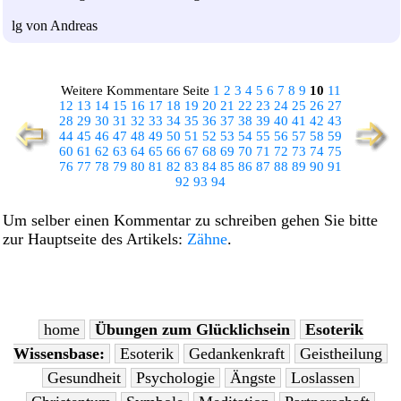
lg von Andreas
Weitere Kommentare Seite
1
2
3
4
5
6
7
8
9
10
11
12
13
14
15
16
17
18
19
20
21
22
23
24
25
26
27
28
29
30
31
32
33
34
35
36
37
38
39
40
41
42
43
44
45
46
47
48
49
50
51
52
53
54
55
56
57
58
59
60
61
62
63
64
65
66
67
68
69
70
71
72
73
74
75
76
77
78
79
80
81
82
83
84
85
86
87
88
89
90
91
92
93
94
Um selber einen Kommentar zu schreiben gehen Sie bitte
zur Hauptseite des Artikels:
Zähne
.
home
Übungen zum Glücklichsein
Esoterik
Wissensbase:
Esoterik
Gedankenkraft
Geistheilung
Gesundheit
Psychologie
Ängste
Loslassen