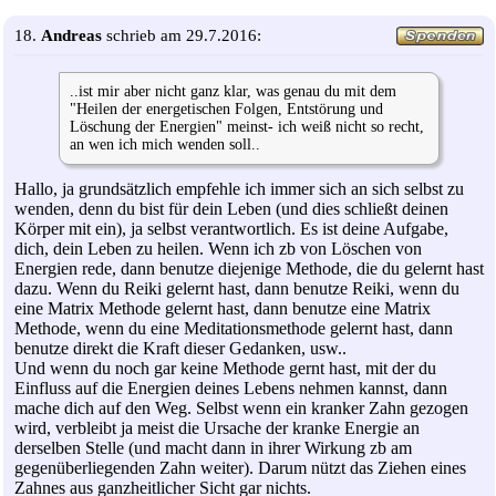
18.
Andreas
schrieb am 29.7.2016:
..ist mir aber nicht ganz klar, was genau du mit dem
"Heilen der energetischen Folgen, Entstörung und
Löschung der Energien" meinst- ich weiß nicht so recht,
an wen ich mich wenden soll..
Hallo, ja grundsätzlich empfehle ich immer sich an sich selbst zu
wenden, denn du bist für dein Leben (und dies schließt deinen
Körper mit ein), ja selbst verantwortlich. Es ist deine Aufgabe,
dich, dein Leben zu heilen. Wenn ich zb von Löschen von
Energien rede, dann benutze diejenige Methode, die du gelernt hast
dazu. Wenn du Reiki gelernt hast, dann benutze Reiki, wenn du
eine Matrix Methode gelernt hast, dann benutze eine Matrix
Methode, wenn du eine Meditationsmethode gelernt hast, dann
benutze direkt die Kraft dieser Gedanken, usw..
Und wenn du noch gar keine Methode gernt hast, mit der du
Einfluss auf die Energien deines Lebens nehmen kannst, dann
mache dich auf den Weg. Selbst wenn ein kranker Zahn gezogen
wird, verbleibt ja meist die Ursache der kranke Energie an
derselben Stelle (und macht dann in ihrer Wirkung zb am
gegenüberliegenden Zahn weiter). Darum nützt das Ziehen eines
Zahnes aus ganzheitlicher Sicht gar nichts.