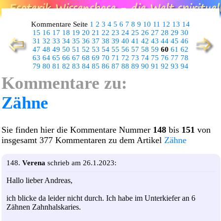
Kommentare Seite
1
2
3
4
5
6
7
8
9
10
11
12
13
14
15
16
17
18
19
20
21
22
23
24
25
26
27
28
29
30
31
32
33
34
35
36
37
38
39
40
41
42
43
44
45
46
47
48
49
50
51
52
53
54
55
56
57
58
59
60
61
62
63
64
65
66
67
68
69
70
71
72
73
74
75
76
77
78
79
80
81
82
83
84
85
86
87
88
89
90
91
92
93
94
Kommentare zu:
Zähne
Sie finden hier die Kommentare Nummer
148
bis
151
von
insgesamt 377 Kommentaren zu dem Artikel
Zähne
148.
Verena
schrieb am 26.1.2023:
Hallo lieber Andreas,
ich blicke da leider nicht durch. Ich habe im Unterkiefer an 6
Zähnen Zahnhalskaries.