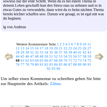
sowieso nur der erste Schritt. Wenn du es bei einem Thema in
deinem Leben geschafft hast den Stress raus zu nehmen und es in
etwas Gutes zu verwandeln, dann wirst du es beim nächten Thema
bereits leichter schaffen usw. Darum wie gesagt, es ist egal mit was
du beginnst.
lg von Andreas
Weitere Kommentare Seite
1
2
3
4
5
6
7
8
9
10
11
12
13
14
15
16
17
18
19
20
21
22
23
24
25
26
27
28
29
30
31
32
33
34
35
36
37
38
39
40
41
42
43
44
45
46
47
48
49
50
51
52
53
54
55
56
57
58
59
60
61
62
63
64
65
66
67
68
69
70
71
72
73
74
75
76
77
78
79
80
81
82
83
84
85
86
87
88
89
90
91
92
93
94
Um selber einen Kommentar zu schreiben gehen Sie bitte
zur Hauptseite des Artikels:
Zähne
.