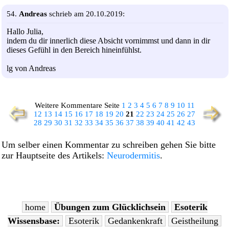
54.
Andreas
schrieb am 20.10.2019:
Hallo Julia,
indem du dir innerlich diese Absicht vornimmst und dann in dir
dieses Gefühl in den Bereich hineinfühlst.
lg von Andreas
Weitere Kommentare Seite
1
2
3
4
5
6
7
8
9
10
11
12
13
14
15
16
17
18
19
20
21
22
23
24
25
26
27
28
29
30
31
32
33
34
35
36
37
38
39
40
41
42
43
Um selber einen Kommentar zu schreiben gehen Sie bitte
zur Hauptseite des Artikels:
Neurodermitis
.
home
Übungen zum Glücklichsein
Esoterik
Wissensbase:
Esoterik
Gedankenkraft
Geistheilung