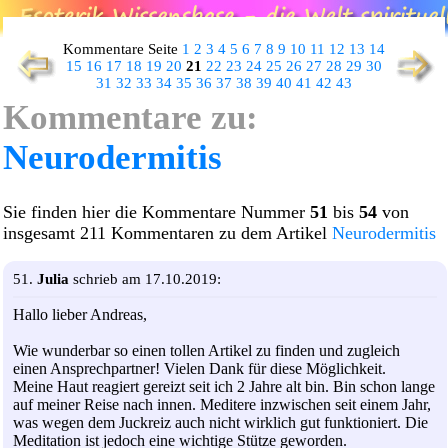
Kommentare Seite
1
2
3
4
5
6
7
8
9
10
11
12
13
14
15
16
17
18
19
20
21
22
23
24
25
26
27
28
29
30
31
32
33
34
35
36
37
38
39
40
41
42
43
Kommentare zu:
Neurodermitis
Sie finden hier die Kommentare Nummer
51
bis
54
von
insgesamt 211 Kommentaren zu dem Artikel
Neurodermitis
51.
Julia
schrieb am 17.10.2019:
Hallo lieber Andreas,
Wie wunderbar so einen tollen Artikel zu finden und zugleich
einen Ansprechpartner! Vielen Dank für diese Möglichkeit.
Meine Haut reagiert gereizt seit ich 2 Jahre alt bin. Bin schon lange
auf meiner Reise nach innen. Meditere inzwischen seit einem Jahr,
was wegen dem Juckreiz auch nicht wirklich gut funktioniert. Die
Meditation ist jedoch eine wichtige Stütze geworden.