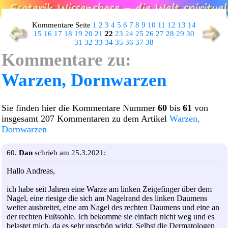
Kommentare Seite
1
2
3
4
5
6
7
8
9
10
11
12
13
14
15
16
17
18
19
20
21
22
23
24
25
26
27
28
29
30
31
32
33
34
35
36
37
38
Kommentare zu:
Warzen, Dornwarzen
Sie finden hier die Kommentare Nummer
60
bis
61
von
insgesamt 207 Kommentaren zu dem Artikel
Warzen,
Dornwarzen
60.
Dan
schrieb am 25.3.2021:
Hallo Andreas,
ich habe seit Jahren eine Warze am linken Zeigefinger über dem
Nagel, eine riesige die sich am Nagelrand des linken Daumens
weiter ausbreitet, eine am Nagel des rechten Daumens und eine an
der rechten Fußsohle. Ich bekomme sie einfach nicht weg und es
belastet mich, da es sehr unschön wirkt. Selbst die Dermatologen