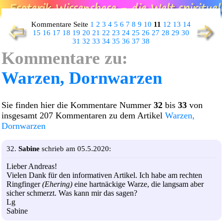
Kommentare Seite
1
2
3
4
5
6
7
8
9
10
11
12
13
14
15
16
17
18
19
20
21
22
23
24
25
26
27
28
29
30
31
32
33
34
35
36
37
38
Kommentare zu:
Warzen, Dornwarzen
Sie finden hier die Kommentare Nummer
32
bis
33
von
insgesamt 207 Kommentaren zu dem Artikel
Warzen,
Dornwarzen
32.
Sabine
schrieb am 05.5.2020:
Lieber Andreas!
Vielen Dank für den informativen Artikel. Ich habe am rechten
Ringfinger
(Ehering)
eine hartnäckige Warze, die langsam aber
sicher schmerzt. Was kann mir das sagen?
Lg
Sabine