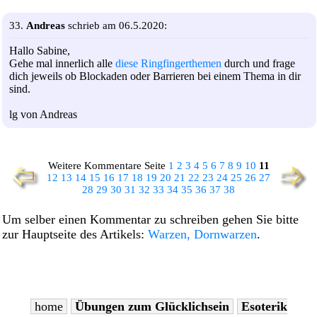
33.
Andreas
schrieb am 06.5.2020:
Hallo Sabine,
Gehe mal innerlich alle
diese Ringfingerthemen
durch und frage
dich jeweils ob Blockaden oder Barrieren bei einem Thema in dir
sind.
lg von Andreas
Weitere Kommentare Seite
1
2
3
4
5
6
7
8
9
10
11
12
13
14
15
16
17
18
19
20
21
22
23
24
25
26
27
28
29
30
31
32
33
34
35
36
37
38
Um selber einen Kommentar zu schreiben gehen Sie bitte
zur Hauptseite des Artikels:
Warzen, Dornwarzen
.
home
Übungen zum Glücklichsein
Esoterik