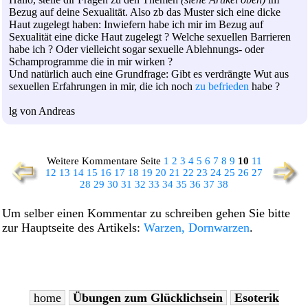
Bezug auf deine Sexualität. Also zb das Muster sich eine dicke
Haut zugelegt haben: Inwiefern habe ich mir im Bezug auf
Sexualität eine dicke Haut zugelegt ? Welche sexuellen Barrieren
habe ich ? Oder vielleicht sogar sexuelle Ablehnungs- oder
Schamprogramme die in mir wirken ?
Und natürlich auch eine Grundfrage: Gibt es verdrängte Wut aus
sexuellen Erfahrungen in mir, die ich noch
zu befrieden
habe ?
lg von Andreas
Weitere Kommentare Seite
1
2
3
4
5
6
7
8
9
10
11
12
13
14
15
16
17
18
19
20
21
22
23
24
25
26
27
28
29
30
31
32
33
34
35
36
37
38
Um selber einen Kommentar zu schreiben gehen Sie bitte
zur Hauptseite des Artikels:
Warzen, Dornwarzen
.
home
Übungen zum Glücklichsein
Esoterik