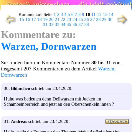
Kommentare Seite
1
2
3
4
5
6
7
8
9
10
11
12
13
14
15
16
17
18
19
20
21
22
23
24
25
26
27
28
29
30
31
32
33
34
35
36
37
38
Kommentare zu:
Warzen, Dornwarzen
Sie finden hier die Kommentare Nummer
30
bis
31
von
insgesamt 207 Kommentaren zu dem Artikel
Warzen,
Dornwarzen
30.
Blümchen
schrieb am 23.4.2020:
Huhu,was bedeuten denn Dellwarzen mit Jucken im
Schambeinberreich und jetzt an den Oberschenkeln innen ?
31.
Andreas
schrieb am 23.4.2020:
Hallo, stelle dir Fragen zu den Themen
(siehe Artikel oben)
im