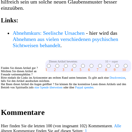
hilfreich sein um solche neuen Glaubensmuster besser
einzuüben.
Links:
Abnehmkurs: Seelische Ursachen
- hier wird das
Abnehmen aus vielen verschiedenen psychischen
Sichtweisen behandelt
.
Diesen Artikel bewerten:
10 = super
Finden Sie diesen Artikel gut ?
1
2
3
4
5
6
7
8
9
10
Möchten Sie diesen Artikel an
Freunde weiterempfehlen ?
Bitte einfach die Links im Actioncenter am rechten Rand unten benutzen. Es gibt auch eine
Druckversion
,
falls Sie den Artikel ausdrucken möchten.
Hat Ihnen dieser Artikel die Augen geöffnet ? Sie können für das kostenlose Lesen dieses Artikels und den
Betrieb von Spirituelle.info
eine Spende überweisen
oder über
Paypal spenden
.
Kommentare
Hier finden Sie die letzten 100 (von insgesamt 102) Kommentaren.
Alle
älteren Kommentare finden Sie auf diesen Seiten:
1