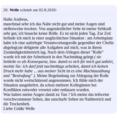
20.
Welle
schrieb am 02.8.2020:
Hallo Andreas,
manchmal sehe ich das Nahe nicht gut und meine Augen sind
stellenweise trocken. Von augenärztlicher Seite ist meine Sehkraft
sehr gut, ich brauche keine Brille. Es ist nicht jeden Tag. Zur Zeit
befinde ich mich in einer unglücklichen Situation : am Arbeitsplatz
habe ich eine auferlegte Verantwortungsrolle gegenüber der Chefin
abgelegt;sie deligierte alle Aufgaben auf mich, was in ihrem
Zuständigkeitsbereich lag. Nach dem Ablegen dieser "Rolle"
wurde ich mit der Arbeitszeit in den Nachmittag gelegt
( sie
betitelte es als Konsequenz, bzw. damit es sich für mich gut anhört,
meinte Sie: ich darf jetzt nachmittags arbeiten, damit ich keinen
Druck mehr habe ... aus meiner Sicht ist es eine Machtausübung
und "Bestrafung" )
. Meine Begründung zur Ablegung der Rolle
wurde nicht wertschätzend angenommen. Ich fühle mich der
Situation ausgeliefert, da schon mehrere Kolleginnen bei
Konflikten entweder versetzt oder entlassen wurden.
Was haben meine Augen damit zu Tun ? Ich meine das teilweise
verschwommene Sehen, das unscharfe Sehen im Nahbereich und
die Trockenheit.
Liebe Grüße Welle