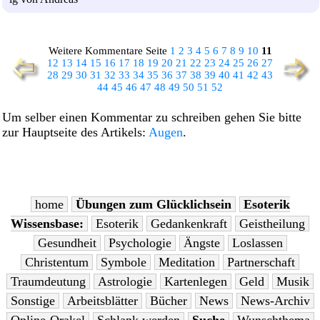
Weitere Kommentare Seite
1
2
3
4
5
6
7
8
9
10
11
12
13
14
15
16
17
18
19
20
21
22
23
24
25
26
27
28
29
30
31
32
33
34
35
36
37
38
39
40
41
42
43
44
45
46
47
48
49
50
51
52
Um selber einen Kommentar zu schreiben gehen Sie bitte
zur Hauptseite des Artikels:
Augen
.
home
Übungen zum Glücklichsein
Esoterik
Wissensbase:
Esoterik
Gedankenkraft
Geistheilung
Gesundheit
Psychologie
Ängste
Loslassen
Christentum
Symbole
Meditation
Partnerschaft
Traumdeutung
Astrologie
Kartenlegen
Geld
Musik
Sonstige
Arbeitsblätter
Bücher
News
News-Archiv