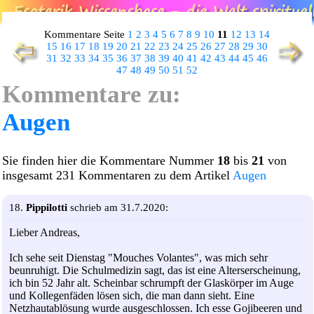
Kommentare Seite
1
2
3
4
5
6
7
8
9
10
11
12
13
14
15
16
17
18
19
20
21
22
23
24
25
26
27
28
29
30
31
32
33
34
35
36
37
38
39
40
41
42
43
44
45
46
47
48
49
50
51
52
Kommentare zu:
Augen
Sie finden hier die Kommentare Nummer
18
bis
21
von
insgesamt 231 Kommentaren zu dem Artikel
Augen
18.
Pippilotti
schrieb am 31.7.2020:
Lieber Andreas,
Ich sehe seit Dienstag "Mouches Volantes", was mich sehr
beunruhigt. Die Schulmedizin sagt, das ist eine Alterserscheinung,
ich bin 52 Jahr alt. Scheinbar schrumpft der Glaskörper im Auge
und Kollegenfäden lösen sich, die man dann sieht. Eine
Netzhautablösung wurde ausgeschlossen. Ich esse Gojibeeren und