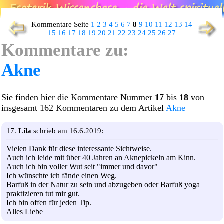
Kommentare Seite
1
2
3
4
5
6
7
8
9
10
11
12
13
14
15
16
17
18
19
20
21
22
23
24
25
26
27
Kommentare zu:
Akne
Sie finden hier die Kommentare Nummer
17
bis
18
von
insgesamt 162 Kommentaren zu dem Artikel
Akne
17.
Lila
schrieb am 16.6.2019:
Vielen Dank für diese interessante Sichtweise.
Auch ich leide mit über 40 Jahren an Aknepickeln am Kinn.
Auch ich bin voller Wut seit "immer und davor"
Ich wünschte ich fände einen Weg.
Barfuß in der Natur zu sein und abzugeben oder Barfuß yoga
praktizieren tut mir gut.
Ich bin offen für jeden Tip.
Alles Liebe