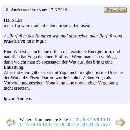
18.
Andreas
schrieb am 17.6.2019:
Hallo Lila,
mein Tip wäre dran arbeiten um sie aufzulösen.
>..Barfuß in der Natur zu sein und abzugeben oder Barfuß yoga
praktizieren tut mir gut.
Eine Wut ist ja auch eine örtlich real existente Energieform, und
natürlich hat Yoga da einen Einfluss. Wenn man sich verbiegt,
dann weicht man zb sozusagen der Wut aus, das bringt eine
Entlastung.
Aber trotzdem gilt dass es mit Yoga nicht möglich ist die Ursache
der Wut aufzulösen. Darum wurde in alten Zeiten Yoga als
Vorbereitung gesehen. Yoga kann eine notwendige Vergebung
nicht ersetzen.
lg von Andreas
Weitere Kommentare Seite
1
2
3
4
5
6
7
8
9
10
11
12
13
14
15
16
17
18
19
20
21
22
23
24
25
26
27