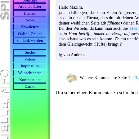
Sonstige
Arbeits­blätter
Hallo Maxim,
ja, am Ellbogen, das kann zb ein Abgrenzun
Bücher
es da in dir ein Thema, dass du mit deinen A
News
deiner weiblichen Seite
(zb fühlend)
deinen Ra
Newsletter
Bei den Wirbeln, da kann man auch die
Theme
es ja Haut betrifft, immer im Bezug auf zwi
Online-Orakel
also schaue was es sein könnte. Zb ein unerl
Schlank werden
dem Gleichgewicht (Hüfte) bringt ?
Suche
lg von Andreas
Videos
Impressum
Wunschthema
Weitere Kommentare Seite
1
2
3
Kommentare
Danke
Um selber einen Kommentar zu schreiben ge