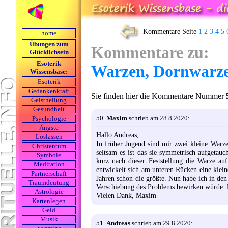
Kommentare Seite
1
2
3
4
5
home
Übungen zum
Kommentare zu:
Glücklichsein
Esoterik
Warzen, Dornwarz
Wissensbase:
Esoterik
Gedankenkraft
Sie finden hier die Kommentare Nummer
Geistheilung
Gesundheit
50.
Maxim
schrieb am 28.8.2020:
Psychologie
Ängste
Hallo Andreas,
Loslassen
In früher Jugend sind mir zwei kleine Warze
Christentum
seltsam es ist das sie symmetrisch aufgetauc
Symbole
kurz nach dieser Feststellung die Warze a
Meditation
entwickelt sich am unteren Rücken eine kleine
Partnerschaft
Jahren schon die größte. Nun habe ich in den 
Traumdeutung
Verschiebung des Problems bewirken würde. N
Astrologie
Vielen Dank, Maxim
Kartenlegen
Geld
Musik
51.
Andreas
schrieb am 29.8.2020: