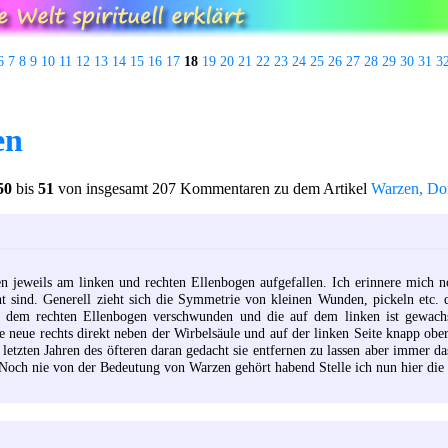
6
7
8
9
10
11
12
13
14
15
16
17
18
19
20
21
22
23
24
25
26
27
28
29
30
31
3
en
50
bis
51
von insgesamt 207 Kommentaren zu dem Artikel
Warzen, Do
n jeweils am linken und rechten Ellenbogen aufgefallen. Ich erinnere mich 
ht sind. Generell zieht sich die Symmetrie von kleinen Wunden, pickeln etc. 
uf dem rechten Ellenbogen verschwunden und die auf dem linken ist gewachs
 neue rechts direkt neben der Wirbelsäule und auf der linken Seite knapp oberh
letzten Jahren des öfteren daran gedacht sie entfernen zu lassen aber immer da
och nie von der Bedeutung von Warzen gehört habend Stelle ich nun hier die