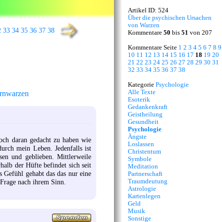
Artikel ID: 524
Über die psychischen Ursachen
von Warzen
2
33
34
35
36
37
38
Kommentare
50
bis
51
von 207
Kommentare Seite
1
2
3
4
5
6
7
8
9
10
11
12
13
14
15
16
17
18
19
20
21
22
23
24
25
26
27
28
29
30
31
32
33
34
35
36
37
38
Kategorie
Psychologie
Alle Texte
rnwarzen
Esoterik
Gedankenkraft
Geistheilung
Gesundheit
Psychologie
Ängste
noch daran gedacht zu haben wie
Loslassen
durch mein Leben. Jedenfalls ist
Christentum
en und geblieben. Mittlerweile
Symbole
alb der Hüfte befindet sich seit
Meditation
s Gefühl gehabt das das nur eine
Partnerschaft
Traumdeutung
 Frage nach ihrem Sinn.
Astrologie
Kartenlegen
Geld
Musik
Sonstige