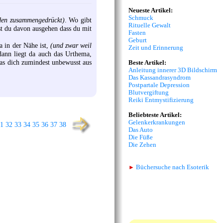
Neueste Artikel:
Schmuck
den zusammengedrückt)
. Wo gibt
Rituelle Gewalt
st du davon ausgehen dass du mit
Fasten
Geburt
 in der Nähe ist,
(und zwar weil
Zeit und Erinnerung
ann liegt da auch das Urthema,
was dich zumindest unbewusst aus
Beste Artikel:
Anleitung innerer 3D Bildschirm
Das Kassandrasyndrom
Postpartale Depression
Blutvergiftung
Reiki Entmystifizierung
Beliebteste Artikel:
Gelenkerkrankungen
1
32
33
34
35
36
37
38
Das Auto
Die Füße
Die Zehen
►
Büchersuche nach Esoterik