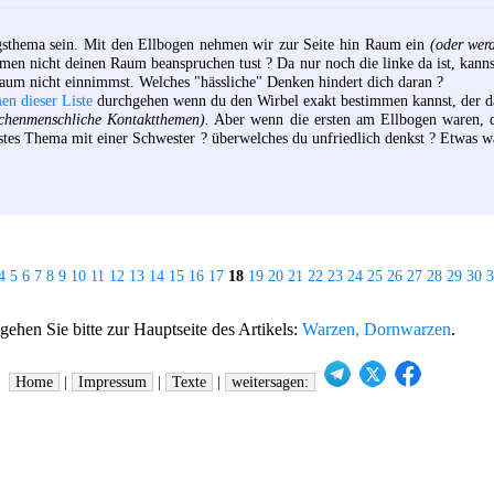
gsthema sein. Mit den Ellbogen nehmen wir zur Seite hin Raum ein
(oder wer
rmen nicht deinen Raum beanspruchen tust ? Da nur noch die linke da ist, kann
um nicht einnimmst. Welches "hässliche" Denken hindert dich daran ?
n dieser Liste
durchgehen wenn du den Wirbel exakt bestimmen kannst, der da
schenmenschliche Kontaktthemen).
Aber wenn die ersten am Ellbogen waren, d
östes Thema mit einer Schwester ? überwelches du unfriedlich denkst ? Etwas 
4
5
6
7
8
9
10
11
12
13
14
15
16
17
18
19
20
21
22
23
24
25
26
27
28
29
30
3
hen Sie bitte zur Hauptseite des Artikels:
Warzen, Dornwarzen
.
Home
|
Impressum
|
Texte
|
weitersagen: