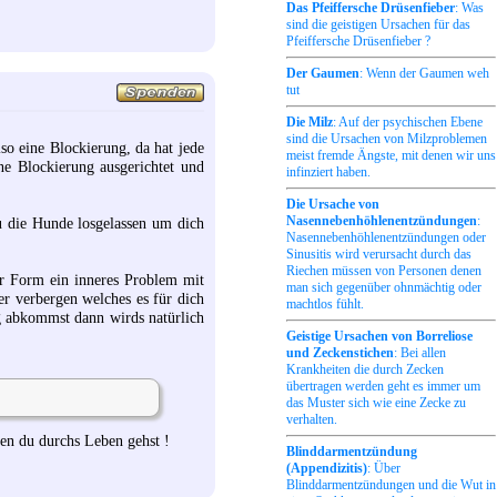
Das Pfeiffersche Drüsenfieber
: Was
sind die geistigen Ursachen für das
Pfeiffersche Drüsenfieber ?
Der Gaumen
: Wenn der Gaumen weh
tut
Die Milz
: Auf der psychischen Ebene
sind die Ursachen von Milzproblemen
lso eine Blockierung, da hat jede
meist fremde Ängste, mit denen wir uns
ne Blockierung ausgerichtet und
infinziert haben.
Die Ursache von
Nasennebenhöhlenentzündungen
:
u die Hunde losgelassen um dich
Nasennebenhöhlenentzündungen oder
Sinusitis wird verursacht durch das
Riechen müssen von Personen denen
ner Form ein inneres Problem mit
man sich gegenüber ohnmächtig oder
er verbergen welches es für dich
machtlos fühlt.
g abkommst dann wirds natürlich
Geistige Ursachen von Borreliose
und Zeckenstichen
: Bei allen
Krankheiten die durch Zecken
übertragen werden geht es immer um
das Muster sich wie eine Zecke zu
verhalten.
gen du durchs Leben gehst !
Blinddarmentzündung
(Appendizitis)
: Über
Blinddarmentzündungen und die Wut in