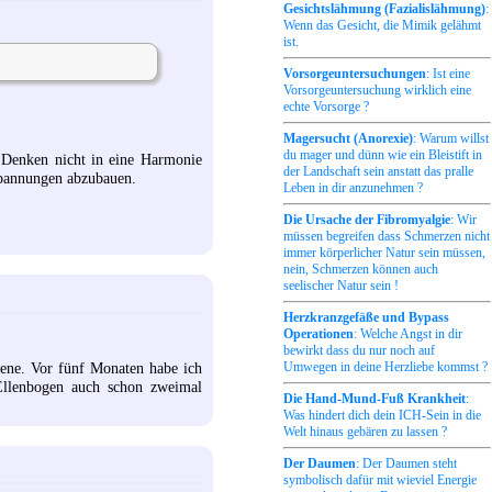
Gesichtslähmung (Fazialislähmung)
:
Wenn das Gesicht, die Mimik gelähmt
ist.
Vorsorgeuntersuchungen
: Ist eine
Vorsorgeuntersuchung wirklich eine
echte Vorsorge ?
Magersucht (Anorexie)
: Warum willst
du mager und dünn wie ein Bleistift in
s Denken nicht in eine Harmonie
der Landschaft sein anstatt das pralle
pannungen abzubauen.
Leben in dir anzunehmen ?
Die Ursache der Fibromyalgie
: Wir
müssen begreifen dass Schmerzen nicht
immer körperlicher Natur sein müssen,
nein, Schmerzen können auch
seelischer Natur sein !
Herzkranzgefäße und Bypass
Operationen
: Welche Angst in dir
bewirkt dass du nur noch auf
iene. Vor fünf Monaten habe ich
Umwegen in deine Herzliebe kommst ?
llenbogen auch schon zweimal
Die Hand-Mund-Fuß Krankheit
:
Was hindert dich dein ICH-Sein in die
Welt hinaus gebären zu lassen ?
Der Daumen
: Der Daumen steht
symbolisch dafür mit wieviel Energie