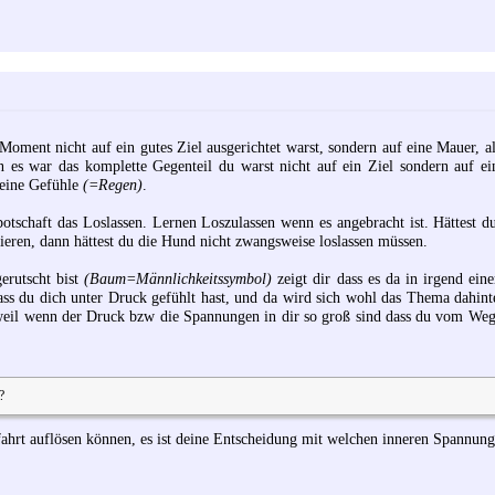
 Moment nicht auf ein gutes Ziel ausgerichtet warst, sondern auf eine Mauer, a
 es war das komplette Gegenteil du warst nicht auf ein Ziel sondern auf ei
deine Gefühle
(=Regen)
.
tschaft das Loslassen. Lernen Loszulassen wenn es angebracht ist. Hättest d
ieren, dann hättest du die Hund nicht zwangsweise loslassen müssen.
erutscht bist
(Baum=Männlichkeitssymbol)
zeigt dir dass es da in irgend ei
ass du dich unter Druck gefühlt hast, und da wird sich wohl das Thema dahint
 weil wenn der Druck bzw die Spannungen in dir so groß sind dass du vom We
?
fahrt auflösen können, es ist deine Entscheidung mit welchen inneren Spannun