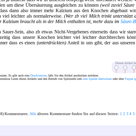
len um diese Übersäuerung ausgleichen zu können
(weil zuviel Säure
 dass dann also immer mehr Kalzium aus den Knochen abgebaut wi
 viel leichter als normalerweise.
(Wer zb viel Milch trinkt unterstützt
Kalzium braucht als in der Milch enthalten ist, mehr dazu im
Säure-B
 Sauer-Sein, also zb etwas Nicht-Vergebenes einerseits dass wir star
zeitig dass unsere Knochen leichter viel leichter durchbrechen kön
mmer dass es einen
(unterdrückten)
Anteil in uns gibt, der aus unsere
Diesen Artikel be
1
2
3
nutzen. Es gibt auch eine
Druckversion
, falls Sie den Artikel ausdrucken möchten.
ostenlose Lesen dieses Artikels und den Betrieb von Spirituelle.info
eine Spende überweisen
oder über
Paypal s
188) Kommentaren.
Alle
älteren Kommentare finden Sie auf diesen Seiten:
1
2
3
4
5