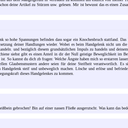
schon deine Artikel zu Stürzen usw. gelesen. Mir ist bewusst das es einen Zu
enk so hohe Spannungen befinden dass sogar ein Knochenbruch stattfand. Das H
msetzung deiner Handlungen wieder. Wobei es beim Handgelenk nicht um die 
handeln. und bezüglich diesem grundsätzlichen Impuls zu handeln und deine
ene siehst gibt es einen Anteil in dir der Null geistige Beweglichkeit im B
t ist. So kannst du dich zb fragen: Welche Ängste haben mich so erstarren lasse
len Glaubensmustern andere seien für deine Steifheit verantwortlich. Es si
n Handgelenk steif und unbeweglich machen. Lösche und erlöse und befriede 
ewegungskraft dieses Handgelenkes zu kommen.
ißbein gebrochen! Bin auf einer nassen Fließe ausgerutscht. Was kann das bed