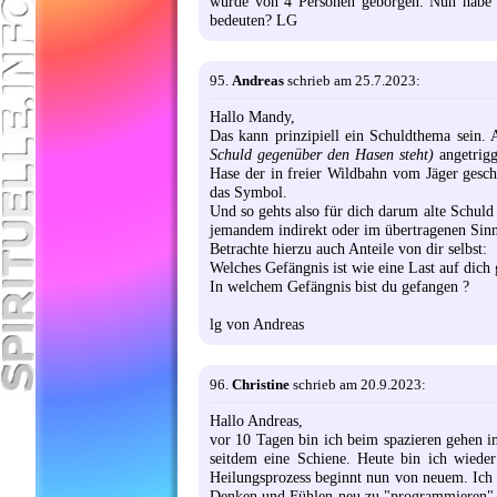
wurde von 4 Personen geborgen. Nun habe i
bedeuten? LG
95.
Andreas
schrieb am 25.7.2023:
Hallo Mandy,
Das kann prinzipiell ein Schuldthema sein. A
Schuld gegenüber den Hasen steht)
angetrigg
Hase der in freier Wildbahn vom Jäger gescho
das Symbol.
Und so gehts also für dich darum alte Schuld 
jemandem indirekt oder im übertragenen Sinne
Betrachte hierzu auch Anteile von dir selbst:
Welches Gefängnis ist wie eine Last auf dich 
In welchem Gefängnis bist du gefangen ?
lg von Andreas
96.
Christine
schrieb am 20.9.2023:
Hallo Andreas,
vor 10 Tagen bin ich beim spazieren gehen i
seitdem eine Schiene. Heute bin ich wiede
Heilungsprozess beginnt nun von neuem. Ich b
Denken und Fühlen neu zu "programmieren" 