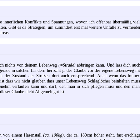
lle innerlichen Konflikte und Spannungen, wovon ich offenbar übermäßig viel 
ten. Gibt es da Strategien, um zumindest erst mal weitere Unfälle zu vermeide
dreas
s dich nichts von deinem Lebenweg
(=Straße)
abbringen kann. Und lass dich auch
l gerade in solchen Ländern herrscht ja der Glaube vor der eigene Lebensweg 
ja der Zustand der Straßen dort auch entsprechend. Auch wenn das immer s
st dass wir nicht glauben dass unser Lebensweg Schlaglöcher beinhalten muss.
nehm verlaufen kann und darf, den man in sich pflegen muss und den man i
ieser Glaube nicht Allgemeingut ist.
in von einem Hasenstall
(ca. 100kg)
, der ca. 180cm höher steht, fast erschla