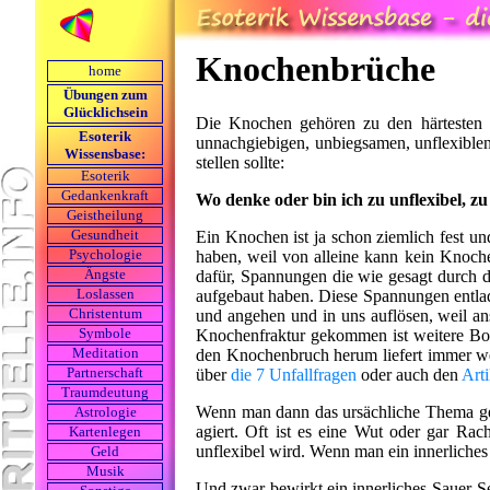
Knochenbrüche
home
Übungen zum
Glücklichsein
Die Knochen gehören zu den härtesten M
Esoterik
unnachgiebigen, unbiegsamen, unflexiblen
Wissensbase:
stellen sollte:
Esoterik
Gedankenkraft
Wo denke oder bin ich zu unflexibel, zu
Geistheilung
Ein Knochen ist ja schon ziemlich fest u
Gesundheit
haben, weil von alleine kann kein Knoch
Psychologie
dafür, Spannungen die wie gesagt durch de
Ängste
aufgebaut haben. Diese Spannungen entla
Loslassen
und angehen und in uns auflösen, weil a
Christentum
Knochenfraktur gekommen ist weitere Bot
Symbole
den Knochenbruch herum liefert immer wei
Meditation
über
die 7 Unfallfragen
oder auch den
Arti
Partnerschaft
Traumdeutung
Wenn man dann das ursächliche Thema gefu
Astrologie
agiert. Oft ist es eine Wut oder gar Ra
Kartenlegen
unflexibel wird. Wenn man ein innerliches
Geld
Musik
Und zwar bewirkt ein innerliches Sauer-S