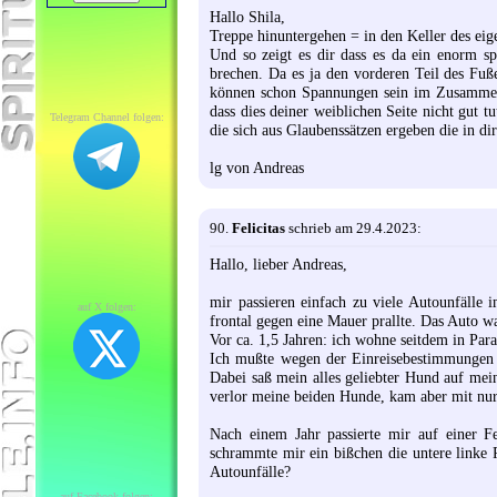
Hallo Shila,
Treppe hinuntergehen = in den Keller des ei
Und so zeigt es dir dass es da ein enorm 
brechen. Da es ja den vorderen Teil des Fuße
können schon Spannungen sein im Zusammenh
dass dies deiner weiblichen Seite nicht gut t
Telegram Channel folgen:
die sich aus Glaubenssätzen ergeben die in di
lg von Andreas
90.
Felicitas
schrieb am 29.4.2023:
Hallo, lieber Andreas,
mir passieren einfach zu viele Autounfälle 
auf X folgen:
frontal gegen eine Mauer prallte. Das Auto wa
Vor ca. 1,5 Jahren: ich wohne seitdem in Pa
Ich mußte wegen der Einreisebestimmungen n
Dabei saß mein alles geliebter Hund auf mein
verlor meine beiden Hunde, kam aber mit nu
Nach einem Jahr passierte mir auf einer F
schrammte mir ein bißchen die untere linke 
Autounfälle?
auf Facebook folgen: