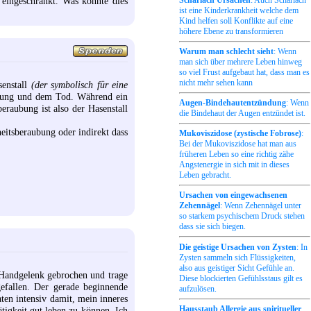
eingeschränkt. Was könnte dies
Scharlach Ursachen
: Auch Scharlach
ist eine Kinderkrankheit welche dem
Kind helfen soll Konflikte auf eine
höhere Ebene zu transformieren
Warum man schlecht sieht
: Wenn
man sich über mehrere Leben hinweg
so viel Frust aufgebaut hat, dass man es
nicht mehr sehen kann
senstall
(der symbolisch für eine
ubung und dem Tod. Während ein
Augen-Bindehautentzündung
: Wenn
eraubung ist also der Hasenstall
die Bindehaut der Augen entzündet ist.
eitsberaubung oder indirekt dass
Mukoviszidose (zystische Fobrose)
:
Bei der Mukoviszidose hat man aus
früheren Leben so eine richtig zähe
Angstenergie in sich mit in dieses
Leben gebracht.
Ursachen von eingewachsenen
Zehennägel
: Wenn Zehennägel unter
so starkem psychischem Druck stehen
dass sie sich biegen.
Die geistige Ursachen von Zysten
: In
Zysten sammeln sich Flüssigkeiten,
also aus geistiger Sicht Gefühle an.
 Handgelenk gebrochen und trage
Diese blockierten Gefühlsstaus gilt es
efallen. Der gerade beginnende
aufzulösen.
ten intensiv damit, mein inneres
Hausstaub Allergie aus spiritueller
gkeit gut leben zu können. Ich