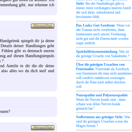
Sicht
: Bei der Stauballergie gibt es
sammenhang gibt, nur erkenne ich
immer einen verdrängten inneren Anteil
der sich klein, unbedeutend und
beschmutzt fühlt.
Das Leaky-Gut-Syndrom
: Wenn wir
alte Trauma nicht verarbeiten, dann
funktioniert auch unsere Verdauung
nicht gut und die Darmwände werden
andgelenk spiegelt dir ja deine
sogar undicht.
Details deiner Handlungen geht
m Fühlen gibt es demnach enorm
Speicheldrüsenentzündung
: Was ist
ezug auf diesen Handlungsimpuls
die geistige Ursache von Sialadenitis ?
n ?
Über die geistigen Ursachen von
nd Anteile in dir die dir deine
Feuermalen
: Feuermale als Ausdruck
also alles wo du dich steif und
von Emotionen die man nicht annehmen
will sondern stattdessen sozusagen
durch die Haut nach außen drücken
will.
Neuropathie und Polyneuropathie
:
Wenn die Nerven krank sind - dann
schaue was deine Nerven krank
gemacht hat !
euten?
Sodbrennen aus geistiger Sicht
: Was
sind die geistigen Ursachen wenn der
Magen brennt ?