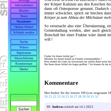
Sonstige
der Körper Kalzium aus den Knochen ho
Arbeits­blätter
dann oft Osteoporose genannt. Dadurch
Bücher
immer schwächer, sprich sie brechen dann
News
Körper ja zum Abbau der Milchsäure mehr 
Newsletter
So verursacht also eine Übersäuerung, ein
Online-Orakel
Geisteshaltung werden, aber auch gleich
Schlank werden
Botschaft bei einer Fraktur wäre damit i
will !
Suche
Videos
Impressum
Finden Sie diesen Artikel gut ?
Wunschthema
Möchten Sie diesen Artikel an Freunde weiterempfehlen ?
Bitte einfach die Links im Actioncenter am rechten Rand unten be
Kommentare
Hat Ihnen dieser Artikel die Augen geöffnet ? Sie können für das k
Danke
Kommentare
Hier finden Sie die letzten 100 (von insgesamt 
20
21
22
23
24
25
26
27
28
29
30
31
32
Webseite mit Google
durch­suchen:
89.
Andreas
schrieb am 14.1.2023: