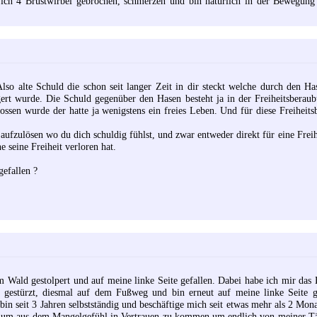
ch 4 Brustwirbel gebrochen, schmerzen und bin natürlich in der Bewegung 
lso alte Schuld die schon seit langer Zeit in dir steckt welche durch den Ha
ert wurde. Die Schuld gegenüber den Hasen besteht ja in der Freiheitsbera
ssen wurde der hatte ja wenigstens ein freies Leben. Und für diese Freiheitsb
aufzulösen wo du dich schuldig fühlst, und zwar entweder direkt für eine Freih
 seine Freiheit verloren hat.
gefallen ?
m Wald gestolpert und auf meine linke Seite gefallen. Dabei habe ich mir das
r gestürzt, diesmal auf dem Fußweg und bin erneut auf meine linke Seite g
in seit 3 Jahren selbstständig und beschäftige mich seit etwas mehr als 2 Mona
um aus dem Mangelgefühl in Vertrauen zu kommen um endlich von meiner Täti