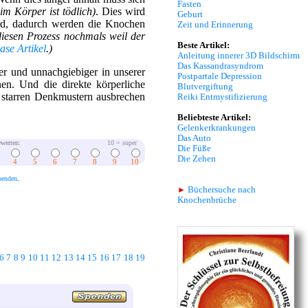
Fasten
 im Körper ist tödlich)
. Dies wird
Geburt
rd, dadurch werden die Knochen
Zeit und Erinnerung
 diesen Prozess nochmals weil der
Beste Artikel:
ase Artikel
.)
Anleitung innerer 3D Bildschirm
Das Kassandrasyndrom
rer und unnachgiebiger in unserer
Postpartale Depression
nen. Und die direkte körperliche
Blutvergiftung
n starren Denkmustern ausbrechen
Reiki Entmystifizierung
Beliebteste Artikel:
Gelenkerkrankungen
Das Auto
werten:
10 = super
Die Füße
Die Zehen
4
5
6
7
8
9
10
penden
.
►
Büchersuche nach
Knochenbrüche
6
7
8
9
10
11
12
13
14
15
16
17
18
19