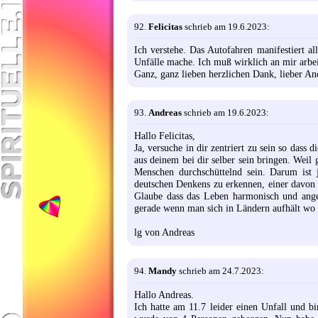
92.
Felicitas
schrieb am 19.6.2023:
Ich verstehe. Das Autofahren manifestiert a
Unfälle mache. Ich muß wirklich an mir arbei
Ganz, ganz lieben herzlichen Dank, lieber An
93.
Andreas
schrieb am 19.6.2023:
Hallo Felicitas,
Ja, versuche in dir zentriert zu sein so das
aus deinem bei dir selber sein bringen. Wei
Menschen durchschüttelnd sein. Darum ist 
deutschen Denkens zu erkennen, einer davon i
Glaube dass das Leben harmonisch und ange
gerade wenn man sich in Ländern aufhält wo d
lg von Andreas
94.
Mandy
schrieb am 24.7.2023:
Hallo Andreas.
Ich hatte am 11.7 leider einen Unfall und b