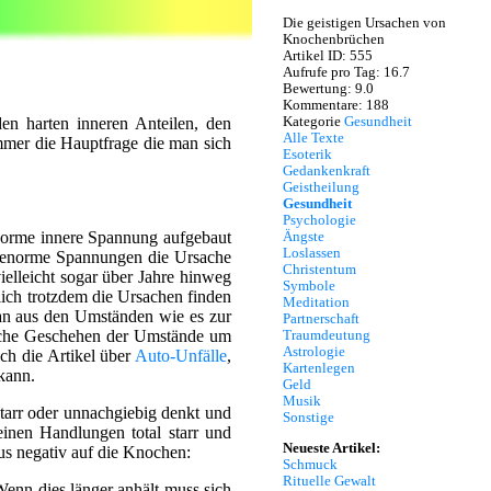
Die geistigen Ursachen von
Knochenbrüchen
Artikel ID: 555
Aufrufe pro Tag: 16.7
Bewertung: 9.0
Kommentare: 188
Kategorie
Gesundheit
en harten inneren Anteilen, den
Alle Texte
mmer die Hauptfrage die man sich
Esoterik
Gedankenkraft
Geistheilung
Gesundheit
Psychologie
 enorme innere Spannung aufgebaut
Ängste
Loslassen
e enorme Spannungen die Ursache
Christentum
ielleicht sogar über Jahre hinweg
Symbole
ich trotzdem die Ursachen finden
Meditation
an aus den Umständen wie es zur
Partnerschaft
ische Geschehen der Umstände um
Traumdeutung
Astrologie
ch die Artikel über
Auto-Unfälle
,
Kartenlegen
kann.
Geld
Musik
tarr oder unnachgiebig denkt und
Sonstige
inen Handlungen total starr und
Neueste Artikel:
us negativ auf die Knochen:
Schmuck
Rituelle Gewalt
Wenn dies länger anhält muss sich