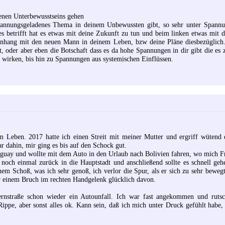
genen Unterbewusstseins gehen
spannungsgeladenes Thema in deinem Unbewussten gibt, so sehr unter Spannu
s betrifft hat es etwas mit deine Zukunft zu tun und beim linken etwas mit d
ang mit den neuen Mann in deinem Leben, bzw deine Pläne diesbezüglich. Vi
ut, oder aber eben die Botschaft dass es da hohe Spannungen in dir gibt die es
r wirken, bis hin zu Spannungen aus systemischen Einflüssen.
im Leben. 2017 hatte ich einen Streit mit meiner Mutter und ergriff wütend
r dahin, mir ging es bis auf den Schock gut.
raguay und wollte mit dem Auto in den Urlaub nach Bolivien fahren, wo mich F
och einmal zurück in die Hauptstadt und anschließend sollte es schnell ge
em Schoß, was ich sehr genoß, ich verlor die Spur, als er sich zu sehr beweg
r einem Bruch im rechten Handgelenk glücklich davon.
ernstraße schon wieder ein Autounfall. Ich war fast angekommen und rutsc
Rippe, aber sonst alles ok. Kann sein, daß ich mich unter Druck gefühlt habe