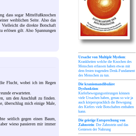
ng dass sogar Mittelfußknochen
einer weiblichen Seite. Also das
elleicht die direkte Botschaft
 zu erlösen gilt. Also Spannungen
Ursache von Multiple Myelom
:
Krankheiten welche die Knochen des
Menschen erfassen haben etwas mit
dem festen tragenden Denk-Fundament
des Menschen zu tun.
 die Flucht, wobei ich im Regen
Die kraniomandibuläre
Dysfunktion
:
reunde erwarteten.
Kieferbewegungsstörungen können
viele Ursachen haben, genau so wie ja
hen, um den Anschluß zu finden.
auch körpersprachlich die Bewegung
te, überschlug mich einige Male,
des Kiefers viele Botschaften enthalten
kann.
hte seitlich gegen einen Baum,
Die geistige Entsprechung von
, aber wieso passieren mir immer
Zahnstein
: Der Zahnstein und das
Geniesen der Nahrung