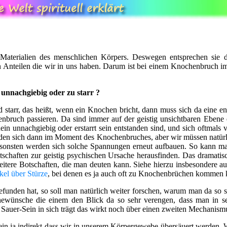
aterialien des menschlichen Körpers. Deswegen entsprechen sie d
 Anteilen die wir in uns haben. Darum ist bei einem Knochenbruch i
 unnachgiebig oder zu starr ?
nd starr, das heißt, wenn ein Knochen bricht, dann muss sich da eine
enbruch passieren. Da sind immer auf der geistig unsichtbaren Eben
in unnachgiebig oder erstarrt sein entstanden sind, und sich oftmals v
den sich dann im Moment des Knochenbruches, aber wir müssen natürl
nsonsten werden sich solche Spannungen erneut aufbauen. So kann m
schaften zur geistig psychischen Ursache herausfinden. Das dramat
tere Botschaften, die man deuten kann. Siehe hierzu insbesondere au
kel über Stürze
, bei denen es ja auch oft zu Knochenbrüchen kommen 
nden hat, so soll man natürlich weiter forschen, warum man da so s
chewünsche die einem den Blick da so sehr verengen, dass man in se
 Sauer-Sein in sich trägt das wirkt noch über einen zweiten Mechanism
ein ja indirekt dass wir in unserem Körpergewebe übersäuert werden. 