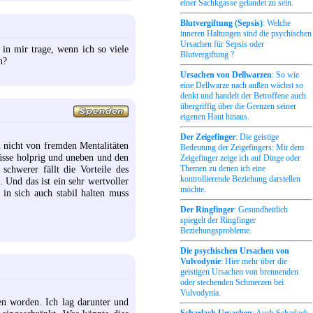
einer Sachkgasse gelandet zu sein.
Blutvergiftung (Sepsis)
: Welche
inneren Haltungen sind die psychischen
Ursachen für Sepsis oder
in mir trage, wenn ich so viele
Blutvergiftung ?
n?
Ursachen von Dellwarzen
: So wie
eine Dellwarze nach außen wächst so
denkt und handelt der Betroffene auch
übergriffig über die Grenzen seiner
eigenen Haut hinaus.
Der Zeigefinger
: Die geistige
 nicht von fremden Mentalitäten
Bedeutung der Zeigefingers: Mit dem
müsse holprig und uneben und den
Zeigefinger zeige ich auf Dinge oder
Themen zu denen ich eine
chwerer fällt die Vorteile des
kontrollierende Beziehung darstellen
 Und das ist ein sehr wertvoller
möchte.
n sich auch stabil halten muss
Der Ringfinger
: Gesundheitlich
spiegelt der Ringfinger
Beziehungsprobleme.
Die psychischen Ursachen von
Vulvodynie
: Hier mehr über die
geistigen Ursachen von brennenden
oder stechenden Schmerzen bei
Vulvodynia.
gen worden. Ich lag darunter und