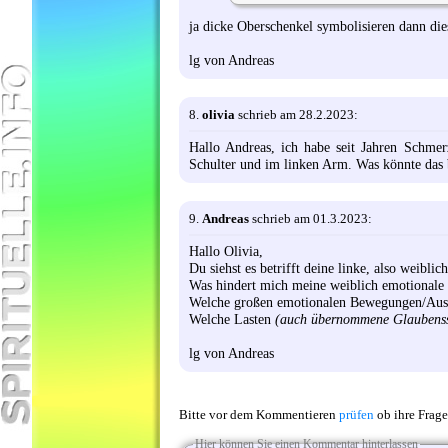
ja dicke Oberschenkel symbolisieren dann die
lg von Andreas
8.
olivia
schrieb am 28.2.2023:
Hallo Andreas, ich habe seit Jahren Schmer
Schulter und im linken Arm. Was könnte das
9.
Andreas
schrieb am 01.3.2023:
Hallo Olivia,
Du siehst es betrifft deine linke, also weiblic
Was hindert mich meine weiblich emotionale S
Welche großen emotionalen Bewegungen/Ausb
Welche Lasten
(auch übernommene Glaubenss
lg von Andreas
Bitte vor dem Kommentieren
prüfen
ob ihre Frage
Hier können Sie einen Kommentar hinterlassen