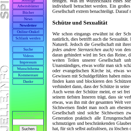
bringen. Was im Wurzelchakra eines M
Sonstige
individuell betrachtet werden. Ein große
Arbeits­blätter
Gesellschaft extrem benachteiligt. Darau
Bücher
News
Schütze und Sexualität
Newsletter
Online-Orakel
Wie schon eingangs erwähnt ist der Sc
Schlank werden
natürlich, dies betrifft auch die Sexualit
Naturell. Jedoch die Gesellschaft mit ih
jedes andere Sternzeichen auch)
von den 
Suche
daran gehindert wird im Sex das Reine, d
Videos
weiten Teilen unserer Gesellschaft un
Impressum
Unanständiges, etwas wofür man sich sch
Wunschthema
oder evangelischen Kirche ist, etwas 
Kommentare
Gewissen mit Schuldgefühlen haben müsse.
finden kann und blockieren den Schützen 
Danke
verhindert dann, dass der Schütze in sein
Auch wenn der Schütze meint, er sei frei
seinem tiefsten Inneren trägt, dass sie ve
etwas, was ihn mit der gesamten Welt vers
Sichtweisen findet man noch am eheste
Gesellschaft sind solche Sichtweisen z
Webseite mit Google
durch­suchen:
Generation praktisch alle Errungenschaf
schmutzigen und beschränkenden Glaubenss
hat, für sich selbst aufzulösen, zu löschen