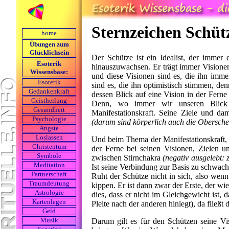
Sternzeichen Schüt
home
Übungen zum
Glücklichsein
Der Schütze ist ein Idealist, der immer 
Esoterik
hinauszuwachsen. Er trägt immer Visionen
Wissensbase:
und diese Visionen sind es, die ihn imme
Esoterik
sind es, die ihn optimistisch stimmen, de
Gedankenkraft
dessen Blick auf eine Vision in der Ferne
Geistheilung
Denn, wo immer wir unseren Blick u
Gesundheit
Manifestationskraft. Seine Ziele und da
Psychologie
(darum sind körperlich auch die Obersche
Ängste
Loslassen
Und beim Thema der Manifestationskraft, s
Christentum
der Ferne bei seinen Visionen, Zielen u
Symbole
zwischen Stirnchakra
(negativ ausgelebt: 
Meditation
Ist seine Verbindung zur Basis zu schwach
Partnerschaft
Ruht der Schütze nicht in sich, also wenn
Traumdeutung
kippen. Er ist dann zwar der Erste, der wi
Astrologie
dies, dass er nicht im Gleichgewicht ist, 
Kartenlegen
Pleite nach der anderen hinlegt), da fließt 
Geld
Darum gilt es für den Schützen seine Vi
Musik