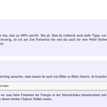
tze lese, dass zu 100% zutrifft. Hut ab. Hast du vielleicht noch mehr Tipps, w
hwierig, da ich zur Zeit Partnerlos bin und das auch für eine Weile bleib
en)
.
rling aussuchst, dann kannst du auch von Blüte zu Blüte flattern, da brauchst 
den kann
 wo man beim Einatmen die Energie in das Wurzelchakra hinunteratmet und
 diesen beiden Chakren fließen lassen..