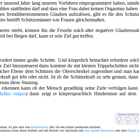
r tausend Jahre lang unseren Vorfahren einprogrammiert haben, nämli
hlen stattfinden darf und dass eine Frau dabei keinen Orgasmus haben 
en fremdübernommenen Glauben aufzulösen, gibt es für den Schützen
es betrifft Schützemänner wie Frauen gleichermaßen.
n strebt, können ihn die Fesseln solch alter negativer Glaubenssät
 frei fliegen darf, kann er sein Ziel gut treffen.
rdert immer große Schritte. Und körperlich betrachtet erfordern solch
Ziel hinzusteuerst dann kommst du mit kleinen Trippelschritten nicht 
licher Ebene dem Schützen die Oberschenkel zugeordnet und man ka
raft gut lebt oder nicht. Ist zb die Schützekraft zu sehr gestaut, dan
enau diese Stauung.
rkennen kann ob der Mensch geradlinig seine Ziele verfolgen kann i
allux valgus
)
dann zeigt er körpersprachlich Hindernisse auf de
Diesen Artikel be
1
2
3
nutzen. Es gibt auch eine
Druckversion
, falls Sie den Artikel ausdrucken möchten.
ostenlose Lesen dieses Artikels und den Betrieb von Spirituelle.info
eine Spende überweisen
oder über
Paypal s