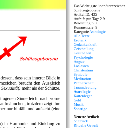
Das Wichtigste über Sternzeichen
Schützegeborene
Artikel ID: 435
Aufrufe pro Tag: 2.9
Bewertung: 9.2
Kommentare: 9
Kategorie
Astrologie
Alle Texte
Esoterik
Gedankenkraft
Geistheilung
Gesundheit
Psychologie
Ängste
Loslassen
Christentum
Symbole
essen, dass sein innerer Blick in
Meditation
rnzeichen braucht den Ausgleich
Partnerschaft
Traumdeutung
 Sexualität)
mehr als der Schütze.
Astrologie
Kartenlegen
rtragenen Sinne leicht nach vorne
Geld
tehaufmännchen, trotzdem zeigt ihm
Musik
r nur hinfällt und aufsteht (eine
Sonstige
Neueste Artikel:
Schmuck
ra) in Harmonie und Einklang zu
Rituelle Gewalt