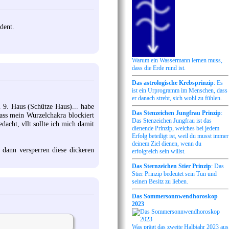
dent.
Warum ein Wassermann lernen muss,
dass die Erde rund ist.
Das astrologische Krebsprinzip
: Es
ist ein Urprogramm im Menschen, dass
er danach strebt, sich wohl zu fühlen.
 9. Haus (Schütze Haus)... habe
Das Stenzeichen Jungfrau Prinzip
:
ass mein Wurzelchakra blockiert
Das Stenzeichen Jungfrau ist das
edacht, vllt sollte ich mich damit
dienende Prinzip, welches bei jedem
Erfolg beteiligt ist, weil du musst immer
deinem Ziel dienen, wenn du
, dann versperren diese dickeren
erfolgreich sein willst.
Das Sternzeichen Stier Prinzip
: Das
Stier Prinzip bedeutet sein Tun und
seinen Besitz zu lieben.
Das Sommersonnwendhoroskop
2023
Was prägt das zweite Halbjahr 2023 aus