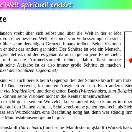
ze
danach strebt über sich selbst und über die Welt in der er lebt
 von einer besseren Welt, Visionen von Verbesserungen in sich,
r über seine derzeitigen Grenzen hinaus treiben. Seine Visionen
nn er sieht das andere gar nicht. Der Schütze ist wie ein Mensch,
 gerichtet ist, und den es genau darum in genau jene Ferne zieht.
nd unsere Aufmerksamkeit richten, dahin fließt unsere
mit seine Aufgabe ist es also immer große Schritte zu machen
nkel dem Schützen zugeordnet)
.
ind wir auch bereits beim Gegenpol den der Schütze braucht um trotz d
nd Plänen verweilt, im inneren Ausgleich zu sein. Kein anderes Ste
zu viel Kopfdenken)
und der eigenen Basis
(Wurzelchakra, zum Beispiel
, können seine Visionen nicht in die Realität hineinwachsen.
 er nicht gut in seinem Wurzelchakra verankert ist, so kann er im übe
eder auf den Beinen steht, ja, Schützegeborene gelten regelrecht als S
dass sein Wurzelchakra eine Beachtung nötig hat, denn wer ständig imme
die Manifestationsenergie nicht gut.
sionskraft
(Stirnchakra)
und seine Manifestierungskraft (Wurzelchak