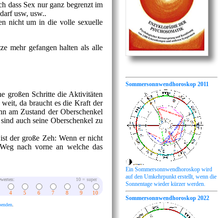
ch dass Sex nur ganz begrenzt im
darf usw, usw..
 nicht um in die volle sexuelle
ze mehr gefangen halten als alle
Sommersonnwendhoroskop 2011
e großen Schritte die Aktivitäten
weit, da braucht es die Kraft der
nn am Zustand der Oberschenkel
n sind auch seine Oberschenkel zu
st der große Zeh: Wenn er nicht
m Weg nach vorne an welche das
Ein Sommersonnwendhoroskop wird
auf den Umkehrpunkt erstellt, wenn die
werten:
10 = super
Sonnentage wieder kürzer werden.
4
5
6
7
8
9
10
Sommersonnwendhoroskop 2022
penden
.