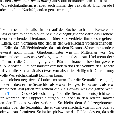
enschen
(nicht nur bei Schütze)
alles durcheinander sein kann ist nat
s Wurzelchakrathema ist aber auch immer die Sexualität. Und gerade h
f möchte ich im Nachfolgenden genauer eingehen:
hütze immer ein Idealist, immer auf der Suche nach dem Besseren,
ät. Dass er sich mit dem bloßen Sexualakt begnügt ohne darin das Höhere
ren vorherrschenden Denkmustern über Sex verbietet ihm dies regelrec
Eltern, den Vorfahren und den in der Gesellschaft vorherrschenden 
as Edle, das All-Verbindende, das mit dem Kosmos-Verschmelzende zu
bewusst noch immer Glaubensmuster wie im Mittelalter vor: Sex
ämen müsse, etwas was verborgen werden müsse, usw. Und wenn der Sc
wofür man die Genehmigung von Pfarrern braucht, beziehungsweise 
 Alle solche Glaubensmuster verhindern dass der Schütze das Höhere,
davor, die Sexualität als etwas von absoluter Heiligkeit Durchdrung
e volle Wurzelchakrakraft kommen kann.
 von solchen negativen Glaubensmustern über die Sexualität, es genü
rhindern, dass er die Sexualität als etwas Heiliges, Edles sieht, als et
chmelzen lässt (auch mit seinem Ziel), als etwas, was die ganze Welt
n im
Tantra
. Diese Geisteshaltung über die Sexualität entspricht se
war während der Hippiezeit aufgeblüht, aber in den letzten Jahrze
ten der Hippies wieder verloren. So bleibt dem Schützegeborene ni
ätze über die Sexualität, die er von Gesellschaft, von Kirche oder
 oder zu transformieren. So ist beispielsweise das Fühlen dessen, dass d