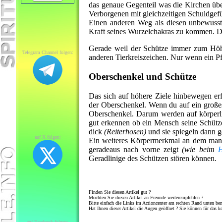
das genaue Gegenteil was die Kirchen übe
Verborgenen mit gleichzeitigen Schuldgefü
Einen anderen Weg als diesen unbewusst
Kraft seines Wurzelchakras zu kommen. Di
Gerade weil der Schütze immer zum Höhere
Telegram Channel folgen:
anderen Tierkreiszeichen. Nur wenn ein Pfeil
Oberschenkel und Schütze
Das sich auf höhere Ziele hinbewegen erfo
der Oberschenkel. Wenn du auf ein großes 
Oberschenkel. Darum werden auf körper
gut erkennen ob ein Mensch seine Schützek
dick
(Reiterhosen)
und sie spiegeln dann g
auf X folgen:
Ein weiteres Körpermerkmal an dem man e
geradeaus nach vorne zeigt
(wie beim
H
Geradlinige des Schützen stören können.
Finden Sie diesen Artikel gut ?
Möchten Sie diesen Artikel an Freunde weiterempfehlen ?
Bitte einfach die Links im Actioncenter am rechten Rand unten be
Hat Ihnen dieser Artikel die Augen geöffnet ? Sie können für das k
auf Facebook folgen: