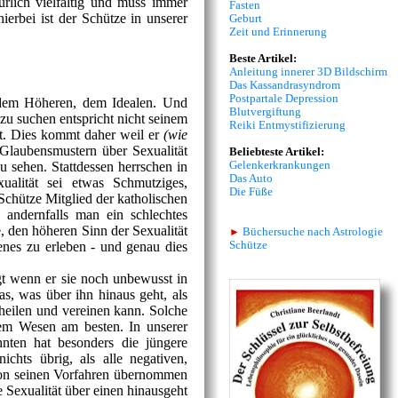
ürlich vielfältig und muss immer
Fasten
ierbei ist der Schütze in unserer
Geburt
Zeit und Erinnerung
Beste Artikel:
Anleitung innerer 3D Bildschirm
Das Kassandrasyndrom
Postpartale Depression
 dem Höheren, dem Idealen. Und
Blutvergiftung
 zu suchen entspricht nicht seinem
Reiki Entmystifizierung
ht. Dies kommt daher weil er
(wie
Glaubensmustern über Sexualität
Beliebteste Artikel:
Gelenkerkrankungen
 sehen. Stattdessen herrschen in
Das Auto
ualität sei etwas Schmutziges,
Die Füße
hütze Mitglied der katholischen
andernfalls man ein schlechtes
 den höheren Sinn der Sexualität
►
Büchersuche nach Astrologie
Schütze
enes zu erleben - und genau dies
gt wenn er sie noch unbewusst in
was, was über ihn hinaus geht, als
 heilen und vereinen kann. Solche
inem Wesen am besten. In unserer
hnten hat besonders die jüngere
chts übrig, als alle negativen,
 von seinen Vorfahren übernommen
ie Sexualität über einen hinausgeht