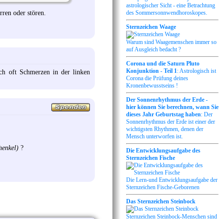
astrologischer Sicht - eine Betrachtung
rren oder stören.
des Sommersonnwendhoroskopes.
Sternzeichen Waage
Warum sind Waagemenschen immer so
auf Ausgleich bedacht ?
Corona und die Saturn Pluto
Konjunktion - Teil 1
: Astrologisch ist
ich oft Schmerzen in der linken
Corona die Prüfung deines
Kronenbewusstseins !
Der Sonnenrhythmus der Erde -
hier können Sie berechnen, wann Sie
dieses Jahr Geburtstag haben
: Der
Sonnenrhythmus der Erde ist einer der
wichtigsten Rhythmen, denen der
Mensch unterworfen ist.
henkel)
?
Die Entwicklungsaufgabe des
Sternzeichen Fische
Die Lern-und Entwicklungsaufgabe der
Sternzeichen Fische-Geborenen
Das Sternzeichen Steinbock
Sternzeichen Steinbock-Menschen sind