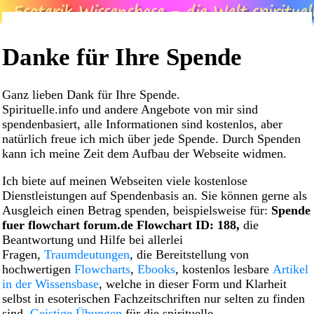
Danke für Ihre Spende
Ganz lieben Dank für Ihre Spende.
Spirituelle.info und andere Angebote von mir sind
spendenbasiert, alle Informationen sind kostenlos, aber
natürlich freue ich mich über jede Spende. Durch Spenden
kann ich meine Zeit dem Aufbau der Webseite widmen.
Ich biete auf meinen Webseiten viele kostenlose
Dienstleistungen auf Spendenbasis an. Sie können gerne als
Ausgleich einen Betrag spenden, beispielsweise für:
Spende
fuer flowchart forum.de Flowchart ID: 188,
die
Beantwortung und Hilfe bei allerlei
Fragen,
Traumdeutungen
, die Bereitstellung von
hochwertigen
Flowcharts
,
Ebooks
, kostenlos lesbare
Artikel
in der Wissensbase
, welche in dieser Form und Klarheit
selbst in esoterischen Fachzeitschriften nur selten zu finden
sind,
Geistige Übungen
für die spirituelle