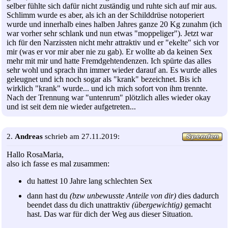
selber fühlte sich dafür nicht zuständig und ruhte sich auf mir aus.
Schlimm wurde es aber, als ich an der Schilddrüse notoperiert
wurde und innerhalb eines halben Jahres ganze 20 Kg zunahm (ich
war vorher sehr schlank und nun etwas "moppeliger"). Jetzt war
ich für den Narzissten nicht mehr attraktiv und er "ekelte" sich vor
mir (was er vor mir aber nie zu gab). Er wollte ab da keinen Sex
mehr mit mir und hatte Fremdgehtendenzen. Ich spürte das alles
sehr wohl und sprach ihn immer wieder darauf an. Es wurde alles
geleugnet und ich noch sogar als "krank" bezeichnet. Bis ich
wirklich "krank" wurde... und ich mich sofort von ihm trennte.
Nach der Trennung war "untenrum" plötzlich alles wieder okay
und ist seit dem nie wieder aufgetreten...
2.
Andreas
schrieb am 27.11.2019:
Hallo RosaMaria,
also ich fasse es mal zusammen:
du hattest 10 Jahre lang schlechten Sex
dann hast du
(bzw unbewusste Anteile von dir)
dies dadurch
beendet dass du dich unattraktiv
(übergewichtig)
gemacht
hast. Das war für dich der Weg aus dieser Situation.