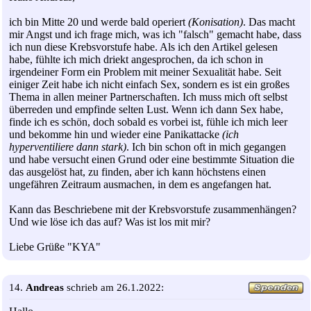
ich bin Mitte 20 und werde bald operiert
(Konisation)
. Das macht
mir Angst und ich frage mich, was ich "falsch" gemacht habe, dass
ich nun diese Krebsvorstufe habe. Als ich den Artikel gelesen
habe, fühlte ich mich driekt angesprochen, da ich schon in
irgendeiner Form ein Problem mit meiner Sexualität habe. Seit
einiger Zeit habe ich nicht einfach Sex, sondern es ist ein großes
Thema in allen meiner Partnerschaften. Ich muss mich oft selbst
überreden und empfinde selten Lust. Wenn ich dann Sex habe,
finde ich es schön, doch sobald es vorbei ist, fühle ich mich leer
und bekomme hin und wieder eine Panikattacke
(ich
hyperventiliere dann stark)
. Ich bin schon oft in mich gegangen
und habe versucht einen Grund oder eine bestimmte Situation die
das ausgelöst hat, zu finden, aber ich kann höchstens einen
ungefähren Zeitraum ausmachen, in dem es angefangen hat.
Kann das Beschriebene mit der Krebsvorstufe zusammenhängen?
Und wie löse ich das auf? Was ist los mit mir?
Liebe Grüße "KYA"
14.
Andreas
schrieb am 26.1.2022: