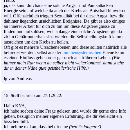
Hallo,
ja, das kann durchaus eine solche Angst- und Panikattacken
Energie sein auf welche da auch der Krebs als Botschaft hinweisen
will. Offensichtlich triggert Sexualität bei dir diese Angst, bzw die
dahinter liegenden ursächlichen Ereignisse. Da gibt es also einiges
an innerer Arbeit für dich zu tun um diese Angstereignisse zu
finden und aufzulösen, weil solange eine solche Angstenergie da
zb im Gebärmutterhals sitzt werden die Selbstheilungskräft kaum
ausreichen um den Krebs zu heilen.
Oft gibt es mehrere Ursachenebenen und diese sollten natürlich alle
befriedet werden, selbst aus der
familiensystemischen
Ebene kann
es einen Einfluss geben oder gar noch aus früheren Leben.
(Wie
immer mein Rat: wenn du selber nicht weiterkommst dann suche
dir in deiner Nähe gute geistheilerische Hilfe.)
lg von Andreas
15.
Steffi
schrieb am 27.1.2022:
Hallo KYA,
ich habe soeben deine Frage gelesen und würde dir gerne eine Info
geben, bezüglich meiner eigenen Erfahrung, die dir vielleicht ein
bisschen hilft:
Ich nehme mal an, dass bei dir eine
(bereits längere?)