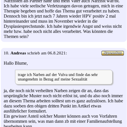
Narzissten als Partner hatte und mein Vater auch Narzisst war/ist.
Ich habe viele seelische Verletzungen davon getragen, mich in eine
Therapie begeben und hoffe das Thema gut verarbeitet zu haben.
Dennoch bin ich jetzt nach 7 Jahren wieder HPV positiv 2 mal
hintereinander und muss im November wieder in die
Dysplasiesprechstunde. Ich habe irgendwie Angst und weiss nicht
mehr bzw. habe noch nicht alles verarbeitet. Was könnten die
Themen sein?
10.
Andreas
schrieb am 06.8.2021:
Hallo Blume,
trage ich Narben auf der Vulva und finde das sehr
unangenehm in Bezug auf meine Sexualität
ja, die noch nicht verheilten Narben zeigen dir an, dass das
ursprüngliche Muster noch nicht erlöst ist, und du also noch immer
an diesem Thema arbeiten solltest um es ganz aufzulösen. Ich habe
dazu soeben den obigen dritten Punkt im Artikel etwas
ausführlicher formuliert.
Ein gewisser Anteil solcher Muster können auch von Vorfahren
übernommen sein, was man dann zb mit einer Familienaufstellung
bearbeiten kann.