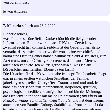
verspüren musst.
lg von Andreas
7.
Manuela
schrieb am 28.2.2020:
Lieber Andreas,
was für eine schöne Seite, Dankeschön für die tief gehenden
Informationen. Bei mir wurde nach HPV und Zervixkarzinom
zweimal recht tief konisiert, seitdem ist der Gebärmutterhals so
vernarbt, dass er sich immer wieder von alleine verschließt und
kaum eine Öffnung eines halben Millimeter bleibt & ich stetig zum
Arzt muss, um die Öffnung zu erneuern, damit auch Mensis
ausfließen kann etc. Ich würde gerne wissen, was ich auf
körperlicher und geistiger Ebene da tun kann!
Die Ursachen für das Karzinom habe ich begriffen, bearbeitet liegt
u.a. in einem großen weiblichen Selbsthass der Familie,
jahrelangen sexuellen Übergriffen, Traumata und und und. Ich
habe das aber schon früh therapeutisch, körperlich, spirituell,
psychologisch, meditierend aufgearbeitet und bin der Meinung,
dass ich jetzt "nur noch" mit meine Fruchtbarkeit
( bin längst im
RisikoSchwangerschaftsalter, aktuell Single)
und mit dem Thema
annehmen von Familie, Erdung/ Stabilität konfrontiert bin. Ist da
trotzdem immer noch eine starke Weigerung etwas reinzulassen,