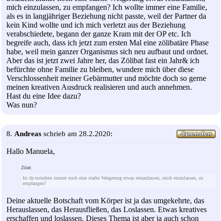
mich einzulassen, zu empfangen? Ich wollte immer eine Familie,
als es in langjähriger Beziehung nicht passte, weil der Partner da
kein Kind wollte und ich mich verletzt aus der Beziehung
verabschiedete, begann der ganze Kram mit der OP etc. Ich
begreife auch, dass ich jetzt zum ersten Mal eine zölibatäre Phase
habe, weil mein ganzer Organismus sich neu aufbaut und ordnet.
Aber das ist jetzt zwei Jahre her, das Zölibat fast ein Jahr& ich
befürchte ohne Familie zu bleiben, wundere mich über diese
Verschlossenheit meiner Gebärmutter und möchte doch so gerne
meinen kreativen Ausdruck realisieren und auch annehmen.
Hast du eine Idee dazu?
Was nun?
8.
Andreas
schrieb am 28.2.2020:
Hallo Manuela,
Zitat:
Ist da trotzdem immer noch eine starke Weigerung etwas reinzulassen, mich einzulassen, zu
empfangen?
Deine aktuelle Botschaft vom Körper ist ja das umgekehrte, das
Herauslassen, das Herausfließen, das Loslassen. Etwas kreatives
erschaffen und loslassen. Dieses Thema ist aber ja auch schon