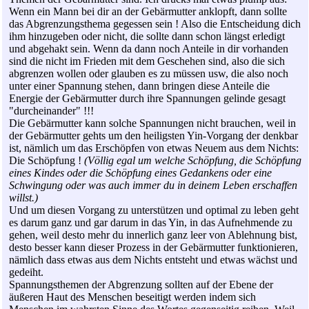
Wenn ein Mann bei dir an der Gebärmutter anklopft, dann sollte
das Abgrenzungsthema gegessen sein ! Also die Entscheidung dich
ihm hinzugeben oder nicht, die sollte dann schon längst erledigt
und abgehakt sein. Wenn da dann noch Anteile in dir vorhanden
sind die nicht im Frieden mit dem Geschehen sind, also die sich
abgrenzen wollen oder glauben es zu müssen usw, die also noch
unter einer Spannung stehen, dann bringen diese Anteile die
Energie der Gebärmutter durch ihre Spannungen gelinde gesagt
"durcheinander" !!!
Die Gebärmutter kann solche Spannungen nicht brauchen, weil in
der Gebärmutter gehts um den heiligsten Yin-Vorgang der denkbar
ist, nämlich um das Erschöpfen von etwas Neuem aus dem Nichts:
Die Schöpfung !
(Völlig egal um welche Schöpfung, die Schöpfung
eines Kindes oder die Schöpfung eines Gedankens oder eine
Schwingung oder was auch immer du in deinem Leben erschaffen
willst.)
Und um diesen Vorgang zu unterstützen und optimal zu leben geht
es darum ganz und gar darum in das Yin, in das Aufnehmende zu
gehen, weil desto mehr du innerlich ganz leer von Ablehnung bist,
desto besser kann dieser Prozess in der Gebärmutter funktionieren,
nämlich dass etwas aus dem Nichts entsteht und etwas wächst und
gedeiht.
Spannungsthemen der Abgrenzung sollten auf der Ebene der
äußeren Haut des Menschen beseitigt werden indem sich