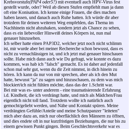
Krebsvorstufe
(PAP4 oder5?)
mit eventuell auch HPV-Virus fest
gestellt wurde, oder? Weil ab diesen Stufen empfiehlt man ja dann
oft eine Konisation. Ich kenne einige Frauen, die dies machen
haben lassen, und danach auch Ruhe hatten. Ich würde dir aber
trotzdem für deinen weiteren Weg empfehlen, das Thema im
Nachhinein nicht abzuhaken, sondern jetzt als Chance zu sehen,
dass es ein liebevoller Hinweiß deines Körpers ist, nun mal
genauer hinzusehen.
Ich selber hatte einen PAP3D2, welcher jetzt noch nicht schlimm
ist, mir wurde aber bei meiner Rechereche schon bewusst, dass es
nicht zu vernachlässigen ist, und ich jetzt mal genauer hinschauen
sollte. Habe mich dann auch wie Du gefragt, wie konnte es dazu
kommen, was hab ich "falsch" gemacht. Es ist daher auf jedenfall
schon mal sehr gut, wenn du dir Zeit nimmst, in dich hinein zu
hören. Ich kann da nur von mir sprechen, aber als ich den Mut
hatte, bewusst "ja" zu sagen und hinzuschauen, zu dem was mich
blockiert/ich nicht fühlen möchte, dass das der 1.Schritt war.
Bei mir was es- unter anderem - eine traumatisierende Erfahrung
i.d. Kindheit, die ich verdrängt hatte, und mich als Mädchen/Frau
eigentlich nicht toll fand. Trotzdem wollte ich natürlich auch
gemocht/geliebt werden, und Nähe und Kontakt spüren. Meine
verdrängten Gefühle/Anteile und meine Schutzpanzer "leiteten"
mich aber dazu an, mich nur oberflächlich den Männern zu öffnen,
und dies endete oft in nur kurzfristigen Beziehungen, die nur bis zu
einem gewissen Punkt gingen. Beim Geschlechtsverkehr war es