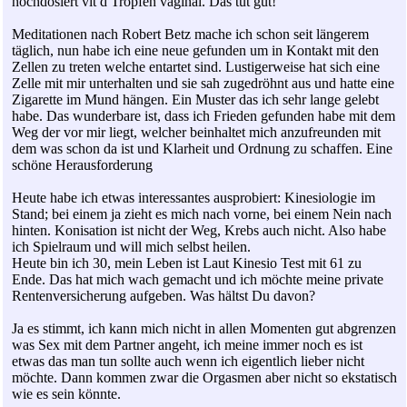
hochdosiert vit d Tropfen vaginal. Das tut gut!
Meditationen nach Robert Betz mache ich schon seit längerem
täglich, nun habe ich eine neue gefunden um in Kontakt mit den
Zellen zu treten welche entartet sind. Lustigerweise hat sich eine
Zelle mit mir unterhalten und sie sah zugedröhnt aus und hatte eine
Zigarette im Mund hängen. Ein Muster das ich sehr lange gelebt
habe. Das wunderbare ist, dass ich Frieden gefunden habe mit dem
Weg der vor mir liegt, welcher beinhaltet mich anzufreunden mit
dem was schon da ist und Klarheit und Ordnung zu schaffen. Eine
schöne Herausforderung
Heute habe ich etwas interessantes ausprobiert: Kinesiologie im
Stand; bei einem ja zieht es mich nach vorne, bei einem Nein nach
hinten. Konisation ist nicht der Weg, Krebs auch nicht. Also habe
ich Spielraum und will mich selbst heilen.
Heute bin ich 30, mein Leben ist Laut Kinesio Test mit 61 zu
Ende. Das hat mich wach gemacht und ich möchte meine private
Rentenversicherung aufgeben. Was hältst Du davon?
Ja es stimmt, ich kann mich nicht in allen Momenten gut abgrenzen
was Sex mit dem Partner angeht, ich meine immer noch es ist
etwas das man tun sollte auch wenn ich eigentlich lieber nicht
möchte. Dann kommen zwar die Orgasmen aber nicht so ekstatisch
wie es sein könnte.