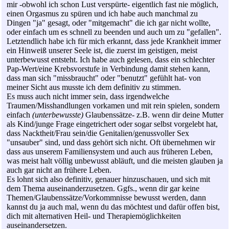
mir -obwohl ich schon Lust verspürte- eigentlich fast nie möglich,
einen Orgasmus zu spüren und ich habe auch manchmal zu
Dingen "ja" gesagt, oder "mitgemacht" die ich gar nicht wollte,
oder einfach um es schnell zu beenden und auch um zu "gefallen".
Letztendlich habe ich für mich erkannt, dass jede Krankheit immer
ein Hinweiß unserer Seele ist, die zuerst im geistigen, meist
unterbewusst entsteht. Ich habe auch gelesen, dass ein schlechter
Pap-Wert/eine Krebsvorstufe in Verbindung damit stehen kann,
dass man sich "missbraucht" oder "benutzt" gefühlt hat- von
meiner Sicht aus musste ich dem definitiv zu stimmen.
Es muss auch nicht immer sein, dass irgendwelche
Traumen/Misshandlungen vorkamen und mit rein spielen, sondern
einfach
(unterbewusste)
Glaubenssätze- z.B. wenn dir deine Mutter
als Kind/junge Frage eingetrichert oder sogar selbst vorgelebt hat,
dass Nacktheit/Frau sein/die Genitalien/genussvoller Sex
"unsauber" sind, und dass gehört sich nicht. Oft übernehmen wir
dass aus unserem Familiensystem und auch aus früheren Leben,
was meist halt völlig unbewusst abläuft, und die meisten glauben ja
auch gar nicht an frühere Leben.
Es lohnt sich also definitiv, genauer hinzuschauen, und sich mit
dem Thema auseinanderzusetzen. Ggfs., wenn dir gar keine
Themen/Glaubenssätze/Vorkommnisse bewusst werden, dann
kannst du ja auch mal, wenn du das möchtest und dafür offen bist,
dich mit alternativen Heil- und Therapiemöglichkeiten
auseinandersetzen.