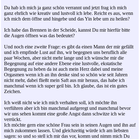
Da hab ich mich ja ganz schön verrannt und jetzt frag ich mich
ganz ehrlich wie kreativ und lustvoll ich lebe. Reicht es aus, wenn
ich mich dem öffne und hingebe und das Yin lebe um zu heilen?
Ich habe das Brennen in der Scheide, kannst Du mir hierfür bitte
die Augen öffnen was das bedeutet?
Und noch eine zweite Frage: es gibt da einen Mann der mir gefällt
und ich empfinde Lust auf ihn, wir begegnen uns beruflich alle
paar Wochen, aber nicht mehr lange und ich wünsche mir die
Begegnung auf eine andere Ebene eine lustvolle, ekstatische
Begegnung zu heben da ist auch mein Herz dabei und meine
Orgasmen wenn ich an ihn denke sind so schön wie seit Jahren
nicht mehr, dabei fließt mein Saft aus mir heraus, das habe ich
manchmal wenn ich super geil bin. Ich glaube, das ist ein gutes
Zeichen.
Ich weiß nicht wie ich mich verhalten soll, ich möchte ihn
verführen aber ich bin manchmal aufgeregt und manchmal bevor
wir uns sehen kommt eine große Angst dann schwitze ich wie
verrückt.
Ich möchte gern eine schöne Frau sein in seinen Augen und ihn auf
mich zukommen lassen. Und gleichzeitig würde ich am liebsten
sagen: so und so stell ich mir das vor, komm und nimm mich Du