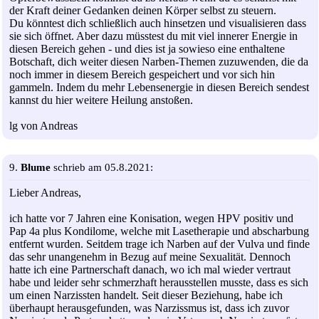
der Kraft deiner Gedanken deinen Körper selbst zu steuern.
Du könntest dich schließlich auch hinsetzen und visualisieren dass
sie sich öffnet. Aber dazu müsstest du mit viel innerer Energie in
diesen Bereich gehen - und dies ist ja sowieso eine enthaltene
Botschaft, dich weiter diesen Narben-Themen zuzuwenden, die da
noch immer in diesem Bereich gespeichert und vor sich hin
gammeln. Indem du mehr Lebensenergie in diesen Bereich sendest
kannst du hier weitere Heilung anstoßen.
lg von Andreas
9.
Blume
schrieb am 05.8.2021:
Lieber Andreas,
ich hatte vor 7 Jahren eine Konisation, wegen HPV positiv und
Pap 4a plus Kondilome, welche mit Lasetherapie und abscharbung
entfernt wurden. Seitdem trage ich Narben auf der Vulva und finde
das sehr unangenehm in Bezug auf meine Sexualität. Dennoch
hatte ich eine Partnerschaft danach, wo ich mal wieder vertraut
habe und leider sehr schmerzhaft herausstellen musste, dass es sich
um einen Narzissten handelt. Seit dieser Beziehung, habe ich
überhaupt herausgefunden, was Narzissmus ist, dass ich zuvor