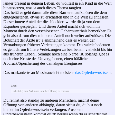
länger present in deinem Leben, du wolltest ja ein Kind in die Welt
hinaussetzen, was ja auch dieses Thema tangiert.
Das heißt es geht darum alle diese Barrieren aufzulösen die dem
entgegenstehen, etwas zu erschaffen und in die Welt zu entlassen.
Dieser innere Anteil der dies blockiert wurde dir ja von dem
Expartner gespiegelt. Und dieser Anteil macht sich wohl im
Moment durch den verschlossenen Gebärmutterhals bemerkbar. Es
geht also darum diesen inneren Anteil noch weiter aufzulösen. Die
Botschaft der Ärzte ist ja anscheinend dass es wegen der
Vernarbungen früherer Verletzungen kommt. Das würde bedeuten
es geht darum frühere Verletzungen zu bearbeiten, vielleicht bis hin
aus früheren Leben.. Solange noch eine Narbe ist, solange gibt es
noch eine Kruste des Unvergebenen, einen häßlichen
Abdruck/Speicherung des damaligen Ereignisses.
Das markanteste an Missbrauch ist meistens
das Opferbewusstsein
.
Zitat:
..ich stetig zum Arzt muss, um die Öffnung zu erneuern
Du rennst also ständig zu anderen Menschen, machst deine
Öffnung von anderen abhängig, daran siehst du, du bist noch
immer im Opferbewusstsein verfangen. Aus dem
Opferbewusstsein kommst du zb heraus wenn du es schaffst mit