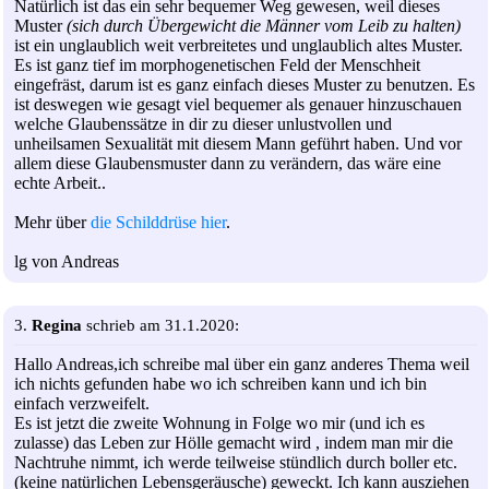
Natürlich ist das ein sehr bequemer Weg gewesen, weil dieses
Muster
(sich durch Übergewicht die Männer vom Leib zu halten)
ist ein unglaublich weit verbreitetes und unglaublich altes Muster.
Es ist ganz tief im morphogenetischen Feld der Menschheit
eingefräst, darum ist es ganz einfach dieses Muster zu benutzen. Es
ist deswegen wie gesagt viel bequemer als genauer hinzuschauen
welche Glaubenssätze in dir zu dieser unlustvollen und
unheilsamen Sexualität mit diesem Mann geführt haben. Und vor
allem diese Glaubensmuster dann zu verändern, das wäre eine
echte Arbeit..
Mehr über
die Schilddrüse hier
.
lg von Andreas
3.
Regina
schrieb am 31.1.2020:
Hallo Andreas,ich schreibe mal über ein ganz anderes Thema weil
ich nichts gefunden habe wo ich schreiben kann und ich bin
einfach verzweifelt.
Es ist jetzt die zweite Wohnung in Folge wo mir (und ich es
zulasse) das Leben zur Hölle gemacht wird , indem man mir die
Nachtruhe nimmt, ich werde teilweise stündlich durch boller etc.
(keine natürlichen Lebensgeräusche) geweckt. Ich kann ausziehen