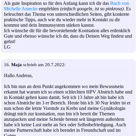
Als gute Inspiration so für den Anfang kann ich dir das
Buch von
Michelle Amecke
empfehlen
(einfach googeln, ist so pinkrosa)
. Es
beleuchtet das Thema von unterschiedlichen Seiten, gibt konkrete
praktische Tipps, auch wie du wieder mehr in Kontakt zu dir
kommst und dein Immunsystem stärken kannst.
Ich wünsche dir für die bevorstehende Konisation alles erdenklich
Gute und ebenso wünsche ich dir, dass du Deinen Weg findest und
gehst!
LG
16.
Maja
schrieb am 20.7.2022:
Hallo Andreas,
Ich bin nun an dem Punkt angekommen wo mein Bewusstsein
erkannt hat warum ich so einen schlechten HPV Abstrich habe und
in Kontakt gehen kann damit. Seit ich 13 Jahre alt bin habe ich
schon Abstriche im 3 er Bereich. Heute bin ich 30 Nur leider ist er
nun schon die letzte Vorstufe zu Krebs und meine Gynäkologin
drängt mich zur konisation, nun bin ich bereit die Themen
anzupacken und meine Scheide brennt seit längerem außerdem
habe ich keine Lust mehr an Sex oder Selbstbefriedigung. Auch
meine Partnerschaft habe ich beendet in Freundschaft und im
Guten.