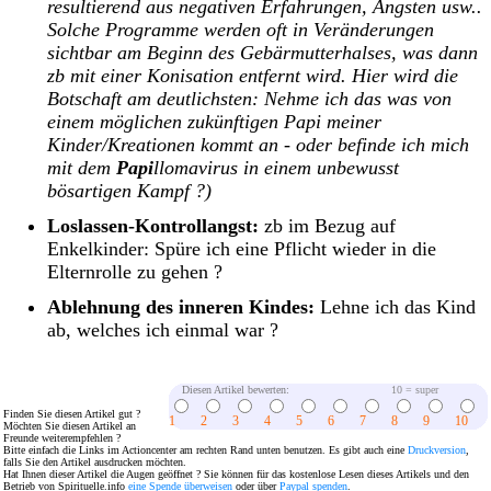
resultierend aus negativen Erfahrungen, Ängsten usw..
Solche Programme werden oft in Veränderungen
sichtbar am Beginn des Gebärmutterhalses, was dann
zb mit einer Konisation entfernt wird. Hier wird die
Botschaft am deutlichsten: Nehme ich das was von
einem möglichen zukünftigen Papi meiner
Kinder/Kreationen kommt an - oder befinde ich mich
mit dem
Papi
llomavirus in einem unbewusst
bösartigen Kampf ?)
Loslassen-Kontrollangst:
zb im Bezug auf
Enkelkinder: Spüre ich eine Pflicht wieder in die
Elternrolle zu gehen ?
Ablehnung des inneren Kindes:
Lehne ich das Kind
ab, welches ich einmal war ?
Diesen Artikel bewerten:
10 = super
Finden Sie diesen Artikel gut ?
1
2
3
4
5
6
7
8
9
10
Möchten Sie diesen Artikel an
Freunde weiterempfehlen ?
Bitte einfach die Links im Actioncenter am rechten Rand unten benutzen. Es gibt auch eine
Druckversion
,
falls Sie den Artikel ausdrucken möchten.
Hat Ihnen dieser Artikel die Augen geöffnet ? Sie können für das kostenlose Lesen dieses Artikels und den
Betrieb von Spirituelle.info
eine Spende überweisen
oder über
Paypal spenden
.