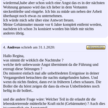
wiedermal,habe aber schon solch eine Angst das es in der nächsten
Wohnung genauso wird das ich lieber in dem Vertauten
steckenbleibe und eingehe. Ich bin zu müde um neben der Arbeit
überhaupt noch etwas zu unternehmen.
Ich würde mich sehr über eine Antwort freuen.
Meine Gebärmutter musste vor 6 Jahre komplett entfernt werden,
nachdem ich schon 3x konisiert worden bin blieb mir nichts
anderes übrig.
4.
Andreas
schrieb am 31.1.2020:
Hallo Regina,
was nimmt dir wirklich die Nachtruhe ?
welche tiefe unbewusste Angst übernimmt da die Führung und
erzeugt diese Störungen ?
Du müsstest einfach mal alle unbefriedeten Ereignisse in deiner
Vergangenheit betrachten die nachts stattgefunden haben. Und
wenn du nichts findest, dann evt in früheren Leben schauen. Die
Boller die du hörst zeigen dir dass da etwas Unbefriedetes noch
heftig in dir bollert..
und die andere Frage wäre: Welcher Teil in dir erlaubt dir die
lebenskreierende mütterliche Kraft nicht (Gebärmutter) ? Auch dies
ist vermutlich ein Angstanteil.