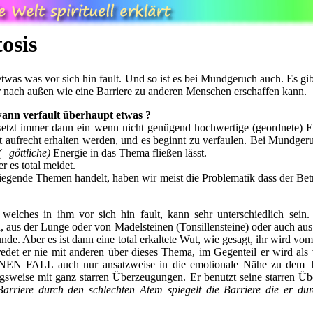
osis
 etwas was vor sich hin fault. Und so ist es bei Mundgeruch auch. Es 
r nach außen wie eine Barriere zu anderen Menschen erschaffen kann.
ann verfault überhaupt etwas ?
 setzt immer dann ein wenn nicht genügend hochwertige (geordnete) 
 aufrecht erhalten werden, und es beginnt zu verfaulen. Bei Mundge
(=göttliche)
Energie in das Thema fließen lässt.
r es total meidet.
iegende Themen handelt, haben wir meist die Problematik dass der Bet
welches in ihm vor sich hin fault, kann sehr unterschiedlich sein
aus der Lunge oder von Madelsteinen (Tonsillensteine) oder auch a
e. Aber es ist dann eine total erkaltete Wut, wie gesagt, ihr wird vom 
edet er nie mit anderen über dieses Thema, im Gegenteil er wird al
INEN FALL auch nur ansatzweise in die emotionale Nähe zu dem
ngsweise mit ganz starren Überzeugungen. Er benutzt seine starren Ü
Barriere durch den schlechten Atem spiegelt die Barriere die er du