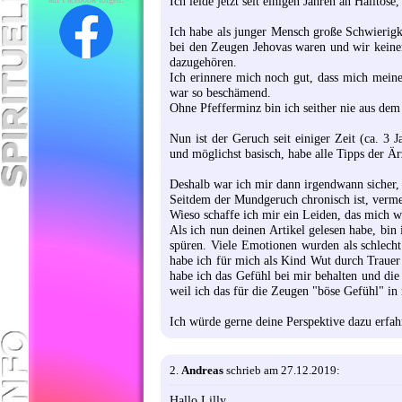
Ich leide jetzt seit einigen Jahren an Halitos
Ich habe als junger Mensch große Schwierigk
bei den Zeugen Jehovas waren und wir keinen 
dazugehören.
Ich erinnere mich noch gut, dass mich meine
war so beschämend.
Ohne Pfefferminz bin ich seither nie aus de
Nun ist der Geruch seit einiger Zeit (ca. 3 
und möglichst basisch, habe alle Tipps der Är
Deshalb war ich mir dann irgendwann sicher, d
Seitdem der Mundgeruch chronisch ist, verm
Wieso schaffe ich mir ein Leiden, das mich wi
Als ich nun deinen Artikel gelesen habe, bi
spüren. Viele Emotionen wurden als schlecht
habe ich für mich als Kind Wut durch Trauer e
habe ich das Gefühl bei mir behalten und die 
weil ich das für die Zeugen "böse Gefühl" in 
Ich würde gerne deine Perspektive dazu erfah
2.
Andreas
schrieb am 27.12.2019:
Hallo Lilly,