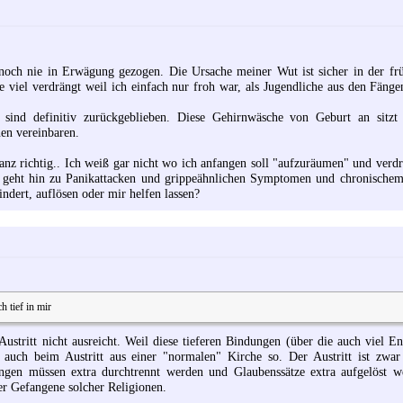
 noch nie in Erwägung gezogen. Die Ursache meiner Wut ist sicher in der fr
be viel verdrängt weil ich einfach nur froh war, als Jugendliche aus den Fän
n sind definitiv zurückgeblieben. Diese Gehirnwäsche von Geburt an sitzt
nen vereinbaren.
nz richtig.. Ich weiß gar nicht wo ich anfangen soll "aufzuräumen" und verdr
s geht hin zu Panikattacken und grippeähnlichen Symptomen und chronischem
ndert, auflösen oder mir helfen lassen?
 tief in mir
Austritt nicht ausreicht. Weil diese tieferen Bindungen (über die auch viel En
s auch beim Austritt aus einer "normalen" Kirche so. Der Austritt ist zwa
ungen müssen extra durchtrennt werden und Glaubenssätze extra aufgelöst w
er Gefangene solcher Religionen.