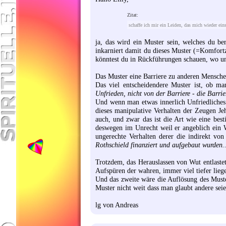
Zitat:
schaffe ich mir ein Leiden, das mich wieder ein
ja, das wird ein Muster sein, welches du be
inkarniert damit du dieses Muster (=Komfort
könntest du in Rückführungen schauen, wo un
Das Muster eine Barriere zu anderen Menschen 
Das viel entscheidendere Muster ist, ob ma
Unfrieden, nicht von der Barriere - die Barri
Und wenn man etwas innerlich Unfriedliches f
dieses manipulative Verhalten der Zeugen Je
auch, und zwar das ist die Art wie eine be
deswegen im Unrecht weil er angeblich ein W
ungerechte Verhalten derer die indirekt von
Rothschield finanziert und aufgebaut wurden..
Trotzdem, das Herauslassen von Wut entlastet
Aufspüren der wahren, immer viel tiefer lie
Und das zweite wäre die Auflösung des Muster
Muster nicht weit dass man glaubt andere seie
lg von Andreas