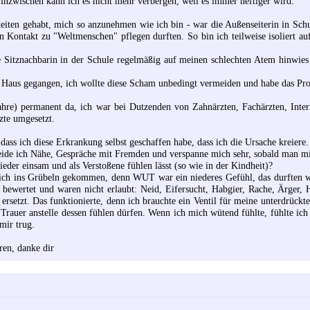
e, inzwischen kann ich es nicht mehr verbergen, weil es immer heftiger wird.
eiten gehabt, mich so anzunehmen wie ich bin - war die Außenseiterin in Schu
Kontakt zu "Weltmenschen" pflegen durften. So bin ich teilweise isoliert auf
 Sitznachbarin in der Schule regelmäßig auf meinen schlechten Atem hinwies
m Haus gegangen, ich wollte diese Scham unbedingt vermeiden und habe das P
Jahre) permanent da, ich war bei Dutzenden von Zahnärzten, Fachärzten, Inter
zte umgesetzt.
ass ich diese Erkrankung selbst geschaffen habe, dass ich die Ursache kreiere.
eide ich Nähe, Gespräche mit Fremden und verspanne mich sehr, sobald man m
eder einsam und als Verstoßene fühlen lässt (so wie in der Kindheit)?
n ich ins Grübeln gekommen, denn WUT war ein niederes Gefühl, das durften w
 bewertet und waren nicht erlaubt: Neid, Eifersucht, Habgier, Rache, Ärger, 
rsetzt. Das funktionierte, denn ich brauchte ein Ventil für meine unterdrückte
Trauer anstelle dessen fühlen dürfen. Wenn ich mich wütend fühlte, fühlte ich 
mir trug.
ren, danke dir