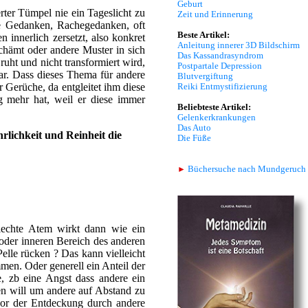
Geburt
rter Tümpel nie ein Tageslicht zu
Zeit und Erinnerung
he Gedanken, Rachegedanken, oft
Beste Artikel:
n innerlich zersetzt, also konkret
Anleitung innerer 3D Bildschirm
schämt oder andere Muster in sich
Das Kassandrasyndrom
ruht und nicht transformiert wird,
Postpartale Depression
bar. Dass dieses Thema für andere
Blutvergiftung
 Gerüche, da entgleitet ihm diese
Reiki Entmystifizierung
g mehr hat, weil er diese immer
Beliebteste Artikel:
Gelenkerkrankungen
Das Auto
rlichkeit und Reinheit die
Die Füße
►
Büchersuche nach Mundgeruch
lechte Atem wirkt dann wie ein
 oder inneren Bereich des anderen
Pelle rücken ? Das kann vielleicht
men. Oder generell ein Anteil der
e, zb eine Angst dass andere ein
n will um andere auf Abstand zu
vor der Entdeckung durch andere