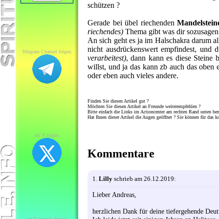
schützen ?
Gerade bei übel riechenden
Mandelsteine
riechendes)
Thema gibt was dir sozusagen i
An sich geht es ja im Halschakra darum all
nicht ausdrückenswert empfindest, und 
Telegram Channel folgen:
verarbeitest)
, dann kann es diese Steine
willst, und ja das kann zb auch das oben
oder eben auch vieles andere.
Finden Sie diesen Artikel gut ?
Möchten Sie diesen Artikel an Freunde weiterempfehlen ?
Bitte einfach die Links im Actioncenter am rechten Rand unten be
Hat Ihnen dieser Artikel die Augen geöffnet ? Sie können für das k
auf X folgen:
Kommentare
1.
Lilly
schrieb am 26.12.2019:
Lieber Andreas,
herzlichen Dank für deine tiefergehende De
auf Facebook folgen: