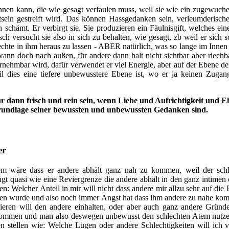
ennen kann, die wie gesagt verfaulen muss, weil sie wie ein zugewuche
ein gestreift wird. Das können Hassgedanken sein, verleumderisc
h schämt. Er verbirgt sie. Sie produzieren ein Fäulnisgift, welches eine
h versucht sie also in sich zu behalten, wie gesagt, zb weil er sich 
lechte in ihm heraus zu lassen - ABER natürlich, was so lange im Innen 
wann doch nach außen, für andere dann halt nicht sichtbar aber riech
rnehmbar wird, dafür verwendet er viel Energie, aber auf der Ebene der
il dies eine tiefere unbewusstere Ebene ist, wo er ja keinen Zugan
dann frisch und rein sein, wenn Liebe und Aufrichtigkeit und Eh
undlage seiner bewussten und unbewussten Gedanken sind.
er
em wäre dass er andere abhält ganz nah zu kommen, weil der sch
gt quasi wie eine Reviergrenze die andere abhält in den ganz intimen
: Welcher Anteil in mir will nicht dass andere mir allzu sehr auf die 
agen wurde und also noch immer Angst hat dass ihm andere zu nahe kom
lieren will den andere einhalten, oder aber auch ganz andere Gründ
ommen und man also deswegen unbewusst den schlechten Atem nutze
 stellen wie: Welche Lügen oder andere Schlechtigkeiten will ich 