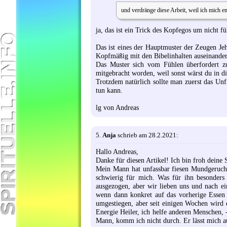
und verdränge diese Arbeit, weil ich mich e
ja, das ist ein Trick des Kopfegos um nicht f
Das ist eines der Hauptmuster der Zeugen Je
Kopfmäßig mit den Bibelinhalten auseinander
Das Muster sich vom Fühlen überfordert zu
mitgebracht worden, weil sonst wärst du in 
Trotzdem natürlich sollte man zuerst das Un
tun kann.
lg von Andreas
5.
Anja
schrieb am 28.2.2021:
Hallo Andreas,
Danke für diesen Artikel! Ich bin froh deine S
Mein Mann hat unfassbar fiesen Mundgeruch.
schwierig für mich. Was für ihn besonders s
ausgezogen, aber wir lieben uns und nach ei
wenn dann konkret auf das vorherige Essen 
umgestiegen, aber seit einigen Wochen wird es
Energie Heiler, ich helfe anderen Menschen, 
Mann, komm ich nicht durch. Er lässt mich auc