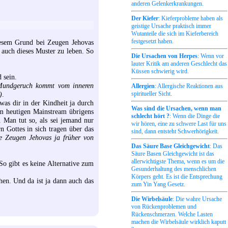
anderen Gelenkerkrankungen.
Der Kiefer
: Kieferprobleme haben als
geistige Ursache praktisch immer
Wutanteile die sich im Kieferbereich
festgesetzt haben.
diesem Grund bei Zeugen Jehovas
 auch dieses Muster zu leben. So
Die Ursachen von Herpes
: Wenn vor
lauter Kritik am anderen Geschlecht das
Küssen schwierig wird.
 sein.
Mundgeruch kommt vom inneren
Allergien
: Allergische Reaktionen aus
)
.
spiritueller Sicht.
was dir in der Kindheit ja durch
Was sind die Ursachen, wenn man
im heutigen Mainstream übrigens
schlecht hört ?
: Wenn die Dinge die
 Man tut so, als sei jemand nur
wir hören, eine zu schwere Last für uns
 Gottes in sich tragen über das
sind, dann entsteht Schwerhörigkeit.
e Zeugen Jehovas ja früher von
Das Säure Base Gleichgewicht
: Das
Säure Basen Gleichgewicht ist das
allerwichtigste Thema, wenn es um die
So gibt es keine Alternative zum
Gesunderhaltung des menschlichen
Körpers geht. Es ist die Entsprechung
hen. Und da ist ja dann auch das
zum Yin Yang Gesetz.
Die Wirbelsäule
: Die wahre Ursache
von Rückenproblemen und
Rückenschmerzen. Welche Lasten
machen die Wirbelsäule wirklich kaputt