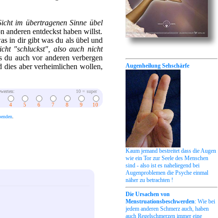
Sicht im übertragenen Sinne übel
n anderen entdeckst haben willst.
s in dir gibt was du als übel und
cht "schluckst", also auch nicht
es du auch vor anderen verbergen
 dies aber verheimlichen wollen,
Augenheilung Sehschärfe
werten:
10 = super
4
5
6
7
8
9
10
penden
.
Kaum jemand bestreitet dass die Augen
wie ein Tor zur Seele des Menschen
sind - also ist es naheliegend bei
Augenproblemen die Psyche einmal
näher zu betrachten !
Die Ursachen von
Menstruationsbeschwerden
: Wie bei
jedem anderen Schmerz auch, haben
auch Regelschmerzen immer eine