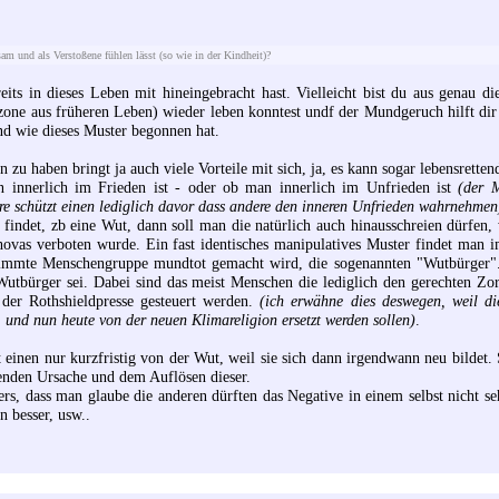
sam und als Verstoßene fühlen lässt (so wie in der Kindheit)?
reits in dieses Leben mit hineingebracht hast. Vielleicht bist du aus genau 
zone aus früheren Leben) wieder leben konntest undf der Mundgeruch hilft dir
d wie dieses Muster begonnen hat.
zu haben bringt ja auch viele Vorteile mit sich, ja, es kann sogar lebensrettend
n innerlich im Frieden ist - oder ob man innerlich im Unfrieden ist
(der 
ere schützt einen lediglich davor dass andere den inneren Unfrieden wahrnehmen
indet, zb eine Wut, dann soll man die natürlich auch hinausschreien dürfen, 
hovas verboten wurde. Ein fast identisches manipulatives Muster findet man 
stimmte Menschengruppe mundtot gemacht wird, die sogenannten "Wutbürger".
utbürger sei. Dabei sind das meist Menschen die lediglich den gerechten Zorn
 der Rothshieldpresse gesteuert werden.
(ich erwähne dies deswegen, weil di
 und nun heute von der neuen Klimareligion ersetzt werden sollen)
.
 einen nur kurzfristig von der Wut, weil sie sich dann irgendwann neu bildet. 
genden Ursache und dem Auflösen dieser.
s, dass man glaube die anderen dürften das Negative in einem selbst nicht se
n besser, usw..