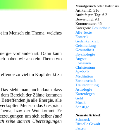
Mundgeruch oder Halitosis
Artikel ID: 516
Aufrufe pro Tag: 6.2
Bewertung: 9.1
Kommentare: 45
Kategorie
Gesundheit
Alle Texte
gibt im Mensch ein Thema, welches
Esoterik
Gedankenkraft
Geistheilung
Gesundheit
Energie vorhanden ist. Dann kann
Psychologie
ruch haben wir also ein Thema wo
Ängste
Loslassen
Christentum
Symbole
reffende zu viel im Kopf denkt zu
Meditation
Partnerschaft
Traumdeutung
. Das sieht man auch daran dass
Astrologie
Kartenlegen
us dem Bereich der Zähne kommen
Geld
Betreffenden ja alle Energie, alle
Musik
s verkopfter Mensch das Gespräch
Sonstige
 Thema, bzw der Wut kommt. Er
Neueste Artikel:
berzeugungen um sich selber
(und
Schmuck
rch seine starren Überzeugungen
Rituelle Gewalt
Fasten