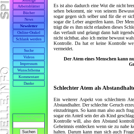
Sonstige
Es ist also dadurch eine Wut die nicht br
Arbeits­blätter
sehen bekommt, nie von seinem Bewussts
Bücher
sogar gegen sich selber und für die er sic
News
sogar die Leber angreifen kann. Der Mensc
Newsletter
trägt die es ihm nicht erlauben dieses Sch
das verfault und gelangt dann halt irgend
Online-Orakel
nicht sichtbar, also ich meine bewusst wah
Schlank werden
Kontrolle. Da hat er keine Kontrolle we
vermeidet.
Suche
Videos
Der Atem eines Menschen kann nur 
Gr
Impressum
Wunschthema
Kommentare
Danke
Schlechter Atem als Abstandhalt
Ein weiterer Aspekt von schlechtem At
Abstandhalter. Der schlechte Geruch erzeu
einzudringen. So kann man also auch fragen
sogar ein Anteil sein der als Kind geschl
Webseite mit Google
durch­suchen:
Kontrolle will, also den Abstand kontrol
Geheimnis entdecken wenn sie zu nahe k
halten. Darum kann man sich auch Fragen