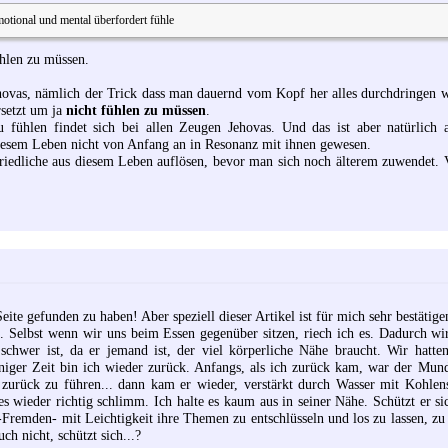
motional und mental überfordert fühle
ühlen zu müssen.
hovas, nämlich der Trick dass man dauernd vom Kopf her alles durchdringen wi
setzt um ja
nicht fühlen zu müssen
.
 fühlen findet sich bei allen Zeugen Jehovas. Und das ist aber natürlich
diesem Leben nicht von Anfang an in Resonanz mit ihnen gewesen.
friedliche aus diesem Leben auflösen, bevor man sich noch älterem zuwendet. 
eite gefunden zu haben! Aber speziell dieser Artikel ist für mich sehr bestätige
 Selbst wenn wir uns beim Essen gegenüber sitzen, riech ich es. Dadurch wi
chwer ist, da er jemand ist, der viel körperliche Nähe braucht. Wir hatten
niger Zeit bin ich wieder zurück. Anfangs, als ich zurück kam, war der Mun
zurück zu führen... dann kam er wieder, verstärkt durch Wasser mit Kohlens
 wieder richtig schlimm. Ich halte es kaum aus in seiner Nähe. Schützt er sich
-Fremden- mit Leichtigkeit ihre Themen zu entschlüsseln und los zu lassen, zu
h nicht, schützt sich...?