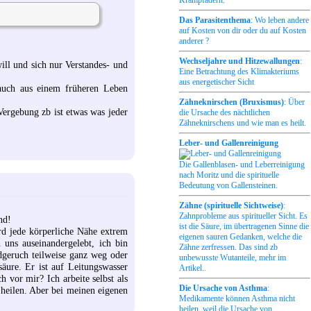
Das Parasitenthema
: Wo leben andere
auf Kosten von dir oder du auf Kosten
anderer ?
Wechseljahre und Hitzewallungen
:
ll und sich nur Verstandes- und
Eine Betrachtung des Klimakteriums
aus energetischer Sicht
 auch aus einem früheren Leben
Zähneknirschen (Bruxismus)
: Über
Vergebung zb ist etwas was jeder
die Ursache des nächtlichen
Zähneknirschens und wie man es heilt.
Leber- und Gallenreinigung
Die Gallenblasen- und Leberreinigung
nach Moritz und die spirituelle
Bedeutung von Gallensteinen.
Zähne (spirituelle Sichtweise)
:
Zahnprobleme aus spiritueller Sicht. Es
nd!
ist die Säure, im übertragenen Sinne die
rd jede körperliche Nähe extrem
eigenen sauren Gedanken, welche die
 uns auseinandergelebt, ich bin
Zähne zerfressen. Das sind zb
dgeruch teilweise ganz weg oder
unbewusste Wutanteile, mehr im
äure. Er ist auf Leitungswasser
Artikel..
 vor mir? Ich arbeite selbst als
Die Ursache von Asthma
:
 heilen. Aber bei meinen eigenen
Medikamente können Asthma nicht
heilen, weil die Ursache von