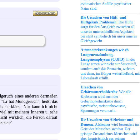
asthmatischen Anfälle psychischer
Natur sind.
Die Ursachen von Hüft- und
Hüftgelenk Problemen
: Die Hüfte
sorgt für den Ausgleich zwischen all
unseren unterschiedlichen Aspekten.
Sie steht symbolisch für unser inneres
Gleichgewicht.
Atemnoterkrankungen wie zb
Lungenentzündung,
Lungenemphysem (COPD)
: In der
Lunge atmen wir nicht nur Sauerstoff,
sondern auch das Prana ein, welches
uns dann, im Körper weiterfließend, mit
Lebenskraft erfüllt.
Ursachen von
Gebärmutterhalskrebs
: Wie alle
dgeruch eines anderen dermaßen
Krebsarten wird auch der
e "Er hat Mundgeruch", heißt das
Gebärmutterhalskrebs durch
psychische, meist unbewusste,
ar erklärst. Nur kann ich nicht
Spannungen verursacht.
r viel mit meinem Inneren u. sehe
icht wirklich, die Person darauf
Die Ursachen von Alzheimer und
tecken?
Demenz
: Alzheimer wird besonders im
Geist des Menschen sichtbar. Der
geistige Zustand eines Menschen wird
aber hauptsächlich aus seinem