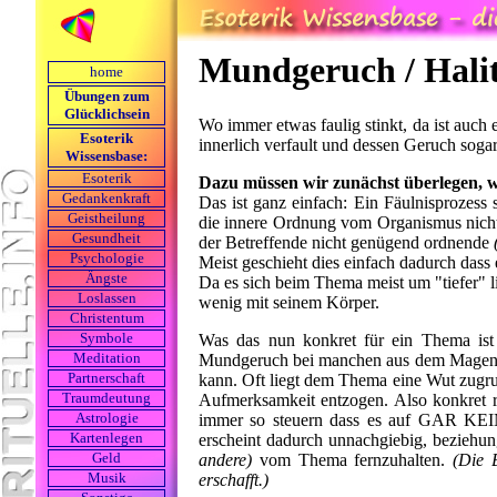
Mundgeruch / Halit
home
Übungen zum
Glücklichsein
Wo immer etwas faulig stinkt, da ist auch
Esoterik
innerlich verfault und dessen Geruch soga
Wissensbase:
Esoterik
Dazu müssen wir zunächst überlegen, w
Gedankenkraft
Das ist ganz einfach: Ein Fäulnisprozess
Geistheilung
die innere Ordnung vom Organismus nicht
Gesundheit
der Betreffende nicht genügend ordnende
Psychologie
Meist geschieht dies einfach dadurch dass e
Ängste
Da es sich beim Thema meist um "tiefer" l
Loslassen
wenig mit seinem Körper.
Christentum
Was das nun konkret für ein Thema ist 
Symbole
Mundgeruch bei manchen aus dem Magen, 
Meditation
kann. Oft liegt dem Thema eine Wut zugrund
Partnerschaft
Aufmerksamkeit entzogen. Also konkret r
Traumdeutung
immer so steuern dass es auf GAR KE
Astrologie
erscheint dadurch unnachgiebig, beziehu
Kartenlegen
andere)
vom Thema fernzuhalten.
(Die 
Geld
erschafft.)
Musik