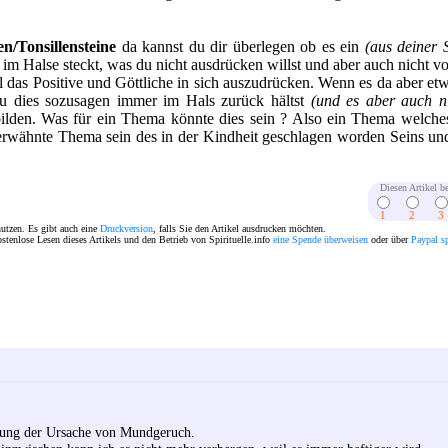
n/Tonsillensteine
da kannst du dir überlegen ob es ein
(aus deiner 
m Halse steckt, was du nicht ausdrücken willst und aber auch nicht vo
 das Positive und Göttliche in sich auszudrücken. Wenn es da aber etwa
du dies sozusagen immer im Hals zurück hältst
(und es aber auch ni
 bilden. Was für ein Thema könnte dies sein ? Also ein Thema welch
 erwähnte Thema sein des in der Kindheit geschlagen worden Seins und
Diesen Artikel be
1
2
3
nutzen. Es gibt auch eine
Druckversion
, falls Sie den Artikel ausdrucken möchten.
ostenlose Lesen dieses Artikels und den Betrieb von Spirituelle.info
eine Spende überweisen
oder über
Paypal s
utung der Ursache von Mundgeruch.