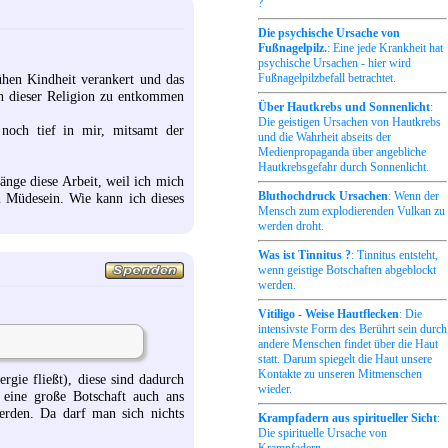
?
Die psychische Ursache von
Fußnagelpilz.
: Eine jede Krankheit hat
psychische Ursachen - hier wird
Fußnagelpilzbefall betrachtet.
ühen Kindheit verankert und das
gen dieser Religion zu entkommen
Über Hautkrebs und Sonnenlicht
:
Die geistigen Ursachen von Hautkrebs
 noch tief in mir, mitsamt der
und die Wahrheit abseits der
Medienpropaganda über angebliche
Hautkrebsgefahr durch Sonnenlicht.
änge diese Arbeit, weil ich mich
Bluthochdruck Ursachen
: Wenn der
 Müdesein. Wie kann ich dieses
Mensch zum explodierenden Vulkan zu
werden droht.
Was ist Tinnitus ?
: Tinnitus entsteht,
wenn geistige Botschaften abgeblockt
werden.
Vitiligo - Weise Hautflecken
: Die
intensivste Form des Berührt sein durch
andere Menschen findet über die Haut
statt. Darum spiegelt die Haut unsere
Kontakte zu unseren Mitmenschen
ergie fließt), diese sind dadurch
wieder.
r eine große Botschaft auch ans
erden. Da darf man sich nichts
Krampfadern aus spiritueller Sicht
:
Die spirituelle Ursache von
Krampfadern.