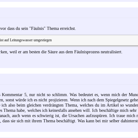
davor dass du sein "Fäulnis" Thema erreichst.
 ist auf Leitungswasser umgestiegen
ken, weil er am besten die Säure aus dem Fäulnisprozess neutralisiert.
us Kommentar 5, nur nicht so schlimm. Was bedeutet es, wenn mich der Mun
en, sonst würde ich es nicht projizieren. Wenn ich nach dem Spiegelgesetz geh
ich also beim gleichen verdrängten Thema, welches du im Artikel so wunderb
tes Thema habe, welches ich keinesfalls ansehen will. Ich beschäftige mich seh
nach, auch wenn es schwierig ist, die Ursachen aufzuspüren. Ich traue mich n
 dass sie sich mit ihrem Thema beschäftigt. Was kann bei mir selber dahinters