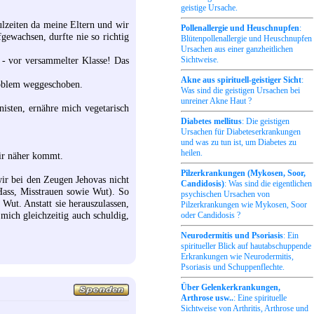
geistige Ursache.
lzeiten da meine Eltern und wir
Pollenallergie und Heuschnupfen
:
gewachsen, durfte nie so richtig
Blütenpollenallergie und Heuschnupfen
Ursachen aus einer ganzheitlichen
Sichtweise.
 - vor versammelter Klasse! Das
Akne aus spirituell-geistiger Sicht
:
roblem weggeschoben.
Was sind die geistigen Ursachen bei
unreiner Akne Haut ?
nisten, ernähre mich vegetarisch
Diabetes mellitus
: Die geistigen
Ursachen für Diabeteserkrankungen
und was zu tun ist, um Diabetes zu
heilen.
ir näher kommt.
Pilzerkrankungen (Mykosen, Soor,
ir bei den Zeugen Jehovas nicht
Candidosis)
: Was sind die eigentlichen
Hass, Misstrauen sowie Wut). So
psychischen Ursachen von
 Wut. Anstatt sie herauszulassen,
Pilzerkrankungen wie Mykosen, Soor
mich gleichzeitig auch schuldig,
oder Candidosis ?
Neurodermitis und Psoriasis
: Ein
spiritueller Blick auf hautabschuppende
Erkrankungen wie Neurodermitis,
Psoriasis und Schuppenflechte.
Über Gelenkerkrankungen,
Arthrose usw..
: Eine spirituelle
Sichtweise von Arthritis, Arthrose und