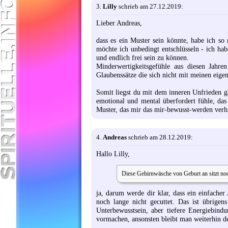
3.
Lilly
schrieb am 27.12.2019:
Lieber Andreas,
dass es ein Muster sein könnte, habe ich so
möchte ich unbedingt entschlüsseln - ich ha
und endlich frei sein zu können.
Minderwertigkeitsgefühle aus diesen Jahre
Glaubenssätze die sich nicht mit meinen eige
Somit liegst du mit dem inneren Unfrieden ga
emotional und mental überfordert fühle, da
Muster, das mir das mir-bewusst-werden verhi
4.
Andreas
schrieb am 28.12.2019:
Hallo Lilly,
Diese Gehirnwäsche von Geburt an sitzt noch
ja, darum werde dir klar, dass ein einfacher 
noch lange nicht gecuttet. Das ist übrigen
Unterbewusstsein, aber tiefere Energiebind
vormachen, ansonsten bleibt man weiterhin d