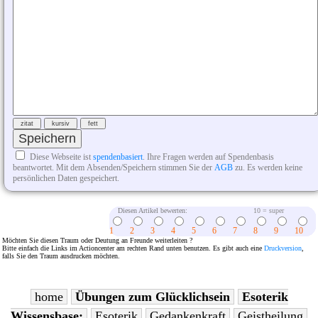
Diese Webseite ist
spendenbasiert
. Ihre Fragen werden auf Spendenbasis
beantwortet. Mit dem Absenden/Speichern stimmen Sie der
AGB
zu. Es werden keine
persönlichen Daten gespeichert.
Diesen Artikel bewerten:
10 = super
1
2
3
4
5
6
7
8
9
10
Möchten Sie diesen Traum oder Deutung an Freunde weiterleiten ?
Bitte einfach die Links im Actioncenter am rechten Rand unten benutzen. Es gibt auch eine
Druckversion
,
falls Sie den Traum ausdrucken möchten.
home
Übungen zum Glücklichsein
Esoterik
Wissensbase:
Esoterik
Gedankenkraft
Geistheilung