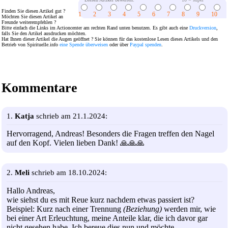
Finden Sie diesen Artikel gut ?
1
2
3
4
5
6
7
8
9
10
Möchten Sie diesen Artikel an
Freunde weiterempfehlen ?
Bitte einfach die Links im Actioncenter am rechten Rand unten benutzen. Es gibt auch eine
Druckversion
,
falls Sie den Artikel ausdrucken möchten.
Hat Ihnen dieser Artikel die Augen geöffnet ? Sie können für das kostenlose Lesen dieses Artikels und den
Betrieb von Spirituelle.info
eine Spende überweisen
oder über
Paypal spenden
.
Kommentare
1.
Katja
schrieb am 21.1.2024:
Hervorragend, Andreas! Besonders die Fragen treffen den Nagel
auf den Kopf. Vielen lieben Dank! 🙏🙏🙏
2.
Meli
schrieb am 18.10.2024:
Hallo Andreas,
wie siehst du es mit Reue kurz nachdem etwas passiert ist?
Beispiel: Kurz nach einer Trennung
(Beziehung)
werden mir, wie
bei einer Art Erleuchtung, meine Anteile klar, die ich davor gar
nicht gesehen habe. Ich bereue dies nun und möchte