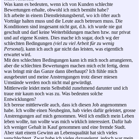
Was kann es bedeuten, wenn ich von Kunden schlechte
Bewertungen erhalte, obwohl ich mich bemüht habe?
Ich arbeite in einem Dienstleistungsberuf, wo ich öfter auch
Vorträge halten muss und die Leute auch betreuen muss. Die
Konditionen sind insgesamt nicht gut, d.h. ich wurde nie gut
geschult und darf keine Weiterbildungen machen bzw. nur privat
und auf eigene Kosten. Dies mache ich sogar, doch wg der
schlechten Bedingungen
(viel zu viel Arbeit für zu wenig
Personal)
, kann ich auch gar nicht das leisten, was eigentlich
erwartet wird.
Mit den schlechten Bedingungen kann ich mich noch arrangieren,
aber die schlechten Bewertungen machen mich echt fertig, denn
was bringt mir das Ganze dann überhaupt? Ich fühle mich
ausgebeutet und meine Anstrengungen trotz dieser miesen
Umstände werden noch nicht mal gewürdigt.
Mittlerweile leidet mein Selbstbild zunehmend darunter und ich
traue mir kaum noch was zu. Was bedeuten solche
Entwicklungen?
Ich bereue mittlerweile auch, dass ich diesen Job angenommen
habe. Ich wollte einen Neubeginn, hab vieles dafür geleistet, grosse
Anstrengungen auf mich genommen. Weil ich endlich mein Leben
leben wollte, tun wollte was mich wirklich interessiert. Dafür hab
ich weniger Gehalt in Kauf genommen und eine fremde Stadt.
Aber statt einem Gewinn an Lebensqualität hat sich vieles
verschlechtert. Zwar habe ich vieles dazugelernt, jedoch war mein