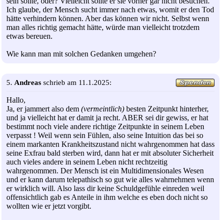
sein sollte, oder? Vielleicht sollte er sie vorher gar nicht besuchen.
Ich glaube, der Mensch sucht immer nach etwas, womit er den Tod
hätte verhindern können. Aber das können wir nicht. Selbst wenn
man alles richtig gemacht hätte, würde man vielleicht trotzdem
etwas bereuen.
Wie kann man mit solchen Gedanken umgehen?
5.
Andreas
schrieb am 11.1.2025:
Hallo,
Ja, er jammert also dem
(vermeintlich)
besten Zeitpunkt hinterher,
und ja vielleicht hat er damit ja recht. ABER sei dir gewiss, er hat
bestimmt noch viele andere richtige Zeitpunkte in seinem Leben
verpasst ! Weil wenn sein Fühlen, also seine Intuition das bei so
einem markanten Krankheitszustand nicht wahrgenommen hat dass
seine Exfrau bald sterben wird, dann hat er mit absoluter Sicherheit
auch vieles andere in seinem Leben nicht rechtzeitig
wahrgenommen. Der Mensch ist ein Multidimensionales Wesen
und er kann darum telepathisch so gut wie alles wahrnehmen wenn
er wirklich will. Also lass dir keine Schuldgefühle einreden weil
offensichtlich gab es Anteile in ihm welche es eben doch nicht so
wollten wie er jetzt vorgibt.