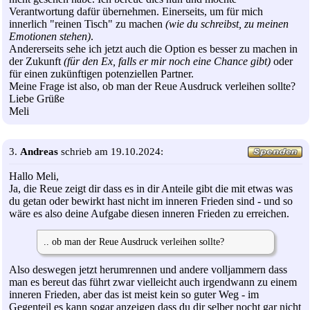
Verantwortung dafür übernehmen. Einerseits, um für mich
innerlich "reinen Tisch" zu machen
(wie du schreibst, zu meinen
Emotionen stehen)
.
Andererseits sehe ich jetzt auch die Option es besser zu machen in
der Zukunft
(für den Ex, falls er mir noch eine Chance gibt)
oder
für einen zukünftigen potenziellen Partner.
Meine Frage ist also, ob man der Reue Ausdruck verleihen sollte?
Liebe Grüße
Meli
3.
Andreas
schrieb am 19.10.2024:
Hallo Meli,
Ja, die Reue zeigt dir dass es in dir Anteile gibt die mit etwas was
du getan oder bewirkt hast nicht im inneren Frieden sind - und so
wäre es also deine Aufgabe diesen inneren Frieden zu erreichen.
.. ob man der Reue Ausdruck verleihen sollte?
Also deswegen jetzt herumrennen und andere volljammern dass
man es bereut das führt zwar vielleicht auch irgendwann zu einem
inneren Frieden, aber das ist meist kein so guter Weg - im
Gegenteil es kann sogar anzeigen dass du dir selber nocht gar nicht