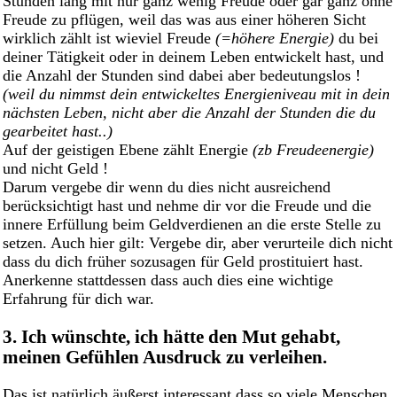
Stunden lang mit nur ganz wenig Freude oder gar ganz ohne
Freude zu pflügen, weil das was aus einer höheren Sicht
wirklich zählt ist wieviel Freude
(=höhere Energie)
du bei
deiner Tätigkeit oder in deinem Leben entwickelt hast, und
die Anzahl der Stunden sind dabei aber bedeutungslos !
(weil du nimmst dein entwickeltes Energieniveau mit in dein
nächsten Leben, nicht aber die Anzahl der Stunden die du
gearbeitet hast..)
Auf der geistigen Ebene zählt Energie
(zb Freudeenergie)
und nicht Geld !
Darum vergebe dir wenn du dies nicht ausreichend
berücksichtigt hast und nehme dir vor die Freude und die
innere Erfüllung beim Geldverdienen an die erste Stelle zu
setzen. Auch hier gilt: Vergebe dir, aber verurteile dich nicht
dass du dich früher sozusagen für Geld prostituiert hast.
Anerkenne stattdessen dass auch dies eine wichtige
Erfahrung für dich war.
3. Ich wünschte, ich hätte den Mut gehabt,
meinen Gefühlen Ausdruck zu verleihen.
Das ist natürlich äußerst interessant dass so viele Menschen