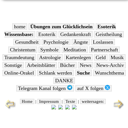
home
Übungen zum Glücklichsein
Esoterik
Wissensbase:
Esoterik
Gedankenkraft
Geistheilung
Gesundheit
Psychologie
Ängste
Loslassen
Christentum
Symbole
Meditation
Partnerschaft
Traumdeutung
Astrologie
Kartenlegen
Geld
Musik
Sonstige
Arbeitsblätter
Bücher
News
News-Archiv
Online-Orakel
Schlank werden
Suche
Wunschthema
DANKE
Telegram Kanal folgen
auf X folgen
Home
|
Impressum
|
Texte
|
weitersagen: