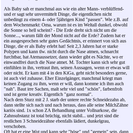
Als Baby sah er manchmal aus wie ein alter Mann- verblüffend-
und er sagt sehr unvermittelt Dinge, die eigentlichen nicht
unbedingt zu einem 4- oder 5jährigen Kind "passen". Wie z.B. auf
dem Wochenmarkt: Oma, warum ist es im Weltall dunkel, obwohl
die Sonne so hell scheint? - Die Erde dreht sich nicht um die
Sonne..., warum fällt der Mond nicht auf die Erde? Zudem hat er
ein ausgesprochen sehr gutes Gedächtnis, er erinnert von sich aus
Dinge, die er als Baby erlebt hat! Seit 2,3 Jahren hat er starke
Polypen und kann tlw. nicht durch die Nase atmen, schnarcht
furchtbar, hat Atemaussetzer, dann wieder gibt es Nächte, wo er
einwandfrei durch die Nase atmet. M. Tochter kann sich sehr gut
einfühlen in ihn, vertraut ihm, seinen Aussagen, wenn er etwas will
oder nicht. Er kam mit 4 in den KiGa, geht nicht besonders gerne,
ist auch viel zuhause. Eher Einzelgänger, manchmal kriegt man
keinen Zugang zu ihm, wenn er will, dann komme ich ihm auch
"nah". Baut irre Sachen, malt sehr viel und "schön", farbenfroh
und ist gerne kreativ. Eigentlich "ganz normal".
Nach dem Sturz mit 2 J. starb der untere rechte Schneidezahn ab,
dann stellte sich nach und nach heraus, dass alle seine MilchZähne
kariös sind. 1x schon ZA Behandlung unter Vollnarkose, die
Zahnsubstanz ist total brüchig, nicht stabil... und jetzt sind die
restlichen 3 Schneidezähne ebenfalls lädiert, dunkelgrau,
verschoben.
Oft hat er eine Wut und kann sehr "böse" und "gemein" sein, dann