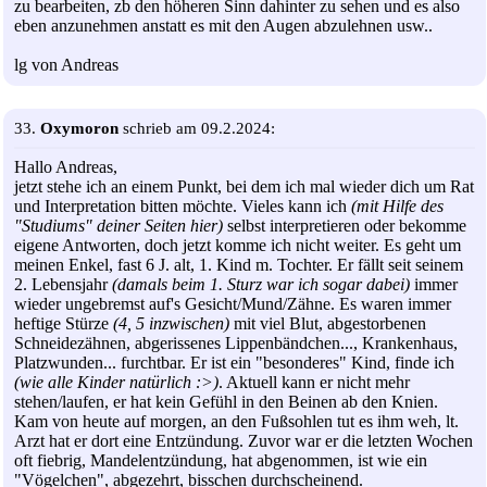
zu bearbeiten, zb den höheren Sinn dahinter zu sehen und es also
eben anzunehmen anstatt es mit den Augen abzulehnen usw..
lg von Andreas
33.
Oxymoron
schrieb am 09.2.2024:
Hallo Andreas,
jetzt stehe ich an einem Punkt, bei dem ich mal wieder dich um Rat
und Interpretation bitten möchte. Vieles kann ich
(mit Hilfe des
"Studiums" deiner Seiten hier)
selbst interpretieren oder bekomme
eigene Antworten, doch jetzt komme ich nicht weiter. Es geht um
meinen Enkel, fast 6 J. alt, 1. Kind m. Tochter. Er fällt seit seinem
2. Lebensjahr
(damals beim 1. Sturz war ich sogar dabei)
immer
wieder ungebremst auf's Gesicht/Mund/Zähne. Es waren immer
heftige Stürze
(4, 5 inzwischen)
mit viel Blut, abgestorbenen
Schneidezähnen, abgerissenes Lippenbändchen..., Krankenhaus,
Platzwunden... furchtbar. Er ist ein "besonderes" Kind, finde ich
(wie alle Kinder natürlich :>)
. Aktuell kann er nicht mehr
stehen/laufen, er hat kein Gefühl in den Beinen ab den Knien.
Kam von heute auf morgen, an den Fußsohlen tut es ihm weh, lt.
Arzt hat er dort eine Entzündung. Zuvor war er die letzten Wochen
oft fiebrig, Mandelentzündung, hat abgenommen, ist wie ein
"Vögelchen", abgezehrt, bisschen durchscheinend.