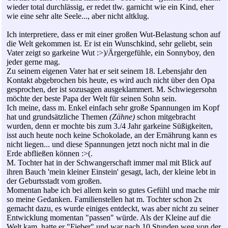
wieder total durchlässig, er redet tlw. garnicht wie ein Kind, eher
wie eine sehr alte Seele..., aber nicht altklug.
Ich interpretiere, dass er mit einer großen Wut-Belastung schon auf
die Welt gekommen ist. Er ist ein Wunschkind, sehr geliebt, sein
Vater zeigt so garkeine Wut :>)/Ärgergefühle, ein Sonnyboy, den
jeder gerne mag.
Zu seinem eigenen Vater hat er seit seinem 18. Lebensjahr den
Kontakt abgebrochen bis heute, es wird auch nicht über den Opa
gesprochen, der ist sozusagen ausgeklammert. M. Schwiegersohn
möchte der beste Papa der Welt für seinen Sohn sein.
Ich meine, dass m. Enkel einfach sehr große Spannungen im Kopf
hat und grundsätzliche Themen
(Zähne)
schon mitgebracht
wurden, denn er mochte bis zum 3./4 Jahr garkeine Süßigkeiten,
isst auch heute noch keine Schokolade, an der Ernährung kann es
nicht liegen... und diese Spannungen jetzt noch nicht mal in die
Erde abfließen können :>(.
M. Tochter hat in der Schwangerschaft immer mal mit Blick auf
ihren Bauch 'mein kleiner Einstein' gesagt, lach, der kleine lebt in
der Geburtsstadt vom großen.
Momentan habe ich bei allem kein so gutes Gefühl und mache mir
so meine Gedanken. Familienstellen hat m. Tochter schon 2x
gemacht dazu, es wurde einiges entdeckt, was aber nicht zu seiner
Entwicklung momentan "passen" würde. Als der Kleine auf die
Welt kam, hatte er "Fieber" und war nach 10 Stunden weg von der