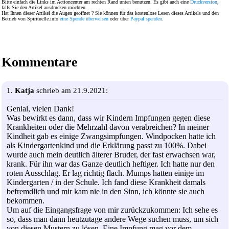
Bitte einfach die Links im Actioncenter am rechten Rand unten benutzen. Es gibt auch eine
Druckversion
,
falls Sie den Artikel ausdrucken möchten.
Hat Ihnen dieser Artikel die Augen geöffnet ? Sie können für das kostenlose Lesen dieses Artikels und den
Betrieb von Spirituelle.info
eine Spende überweisen
oder über
Paypal spenden
.
Kommentare
1.
Katja
schrieb am 21.9.2021:
Genial, vielen Dank!
Was bewirkt es dann, dass wir Kindern Impfungen gegen diese
Krankheiten oder die Mehrzahl davon verabreichen? In meiner
Kindheit gab es einige Zwangsimpfungen. Windpocken hatte ich
als Kindergartenkind und die Erklärung passt zu 100%. Dabei
wurde auch mein deutlich älterer Bruder, der fast erwachsen war,
krank. Für ihn war das Ganze deutlich heftiger. Ich hatte nur den
roten Ausschlag. Er lag richtig flach. Mumps hatten einige im
Kindergarten / in der Schule. Ich fand diese Krankheit damals
befremdlich und mir kam nie in den Sinn, ich könnte sie auch
bekommen.
Um auf die Eingangsfrage von mir zurückzukommen: Ich sehe es
so, dass man dann heutzutage andere Wege suchen muss, um sich
von diesen Mustern zu lösen. Eine Impfung mag vor dem