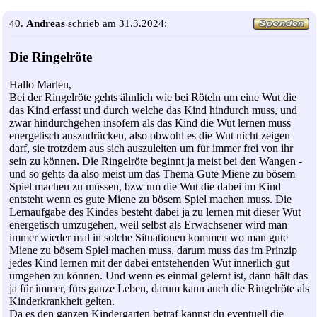
40.
Andreas
schrieb am 31.3.2024:
Die Ringelröte
Hallo Marlen,
Bei der Ringelröte gehts ähnlich wie bei Röteln um eine Wut die
das Kind erfasst und durch welche das Kind hindurch muss, und
zwar hindurchgehen insofern als das Kind die Wut lernen muss
energetisch auszudrücken, also obwohl es die Wut nicht zeigen
darf, sie trotzdem aus sich auszuleiten um für immer frei von ihr
sein zu können. Die Ringelröte beginnt ja meist bei den Wangen -
und so gehts da also meist um das Thema Gute Miene zu bösem
Spiel machen zu müssen, bzw um die Wut die dabei im Kind
entsteht wenn es gute Miene zu bösem Spiel machen muss. Die
Lernaufgabe des Kindes besteht dabei ja zu lernen mit dieser Wut
energetisch umzugehen, weil selbst als Erwachsener wird man
immer wieder mal in solche Situationen kommen wo man gute
Miene zu bösem Spiel machen muss, darum muss das im Prinzip
jedes Kind lernen mit der dabei entstehenden Wut innerlich gut
umgehen zu können. Und wenn es einmal gelernt ist, dann hält das
ja für immer, fürs ganze Leben, darum kann auch die Ringelröte als
Kinderkrankheit gelten.
Da es den ganzen Kindergarten betraf kannst du eventuell die