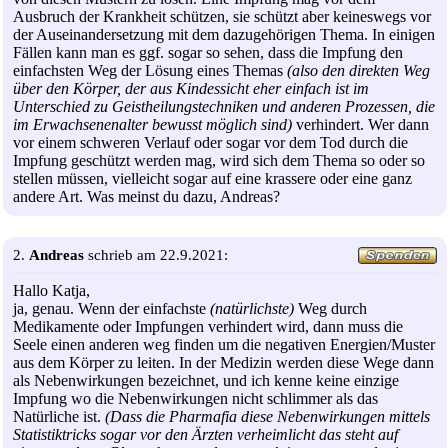
Ausbruch der Krankheit schützen, sie schützt aber keineswegs vor
der Auseinandersetzung mit dem dazugehörigen Thema. In einigen
Fällen kann man es ggf. sogar so sehen, dass die Impfung den
einfachsten Weg der Lösung eines Themas
(also den direkten Weg
über den Körper, der aus Kindessicht eher einfach ist im
Unterschied zu Geistheilungstechniken und anderen Prozessen, die
im Erwachsenenalter bewusst möglich sind)
verhindert. Wer dann
vor einem schweren Verlauf oder sogar vor dem Tod durch die
Impfung geschützt werden mag, wird sich dem Thema so oder so
stellen müssen, vielleicht sogar auf eine krassere oder eine ganz
andere Art. Was meinst du dazu, Andreas?
2.
Andreas
schrieb am 22.9.2021:
Hallo Katja,
ja, genau. Wenn der einfachste
(natürlichste)
Weg durch
Medikamente oder Impfungen verhindert wird, dann muss die
Seele einen anderen weg finden um die negativen Energien/Muster
aus dem Körper zu leiten. In der Medizin werden diese Wege dann
als Nebenwirkungen bezeichnet, und ich kenne keine einzige
Impfung wo die Nebenwirkungen nicht schlimmer als das
Natürliche ist.
(Dass die Pharmafia diese Nebenwirkungen mittels
Statistiktricks sogar vor den Ärzten verheimlicht das steht auf