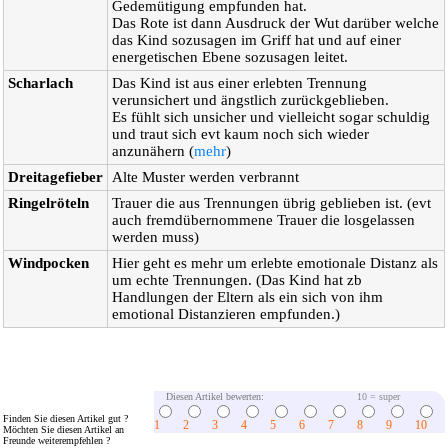
Gedemütigung empfunden hat.
Das Rote ist dann Ausdruck der Wut darüber welche
das Kind sozusagen im Griff hat und auf einer
energetischen Ebene sozusagen leitet.
Scharlach
Das Kind ist aus einer erlebten Trennung
verunsichert und ängstlich zurückgeblieben.
Es fühlt sich unsicher und vielleicht sogar schuldig
und traut sich evt kaum noch sich wieder
anzunähern (
mehr
)
Dreitagefieber
Alte Muster werden verbrannt
Ringelröteln
Trauer die aus Trennungen übrig geblieben ist. (evt
auch fremdübernommene Trauer die losgelassen
werden muss)
Windpocken
Hier geht es mehr um erlebte emotionale Distanz als
um echte Trennungen. (Das Kind hat zb
Handlungen der Eltern als ein sich von ihm
emotional Distanzieren empfunden.)
Diesen Artikel bewerten:
10 = super
Finden Sie diesen Artikel gut ?
1
2
3
4
5
6
7
8
9
10
Möchten Sie diesen Artikel an
Freunde weiterempfehlen ?