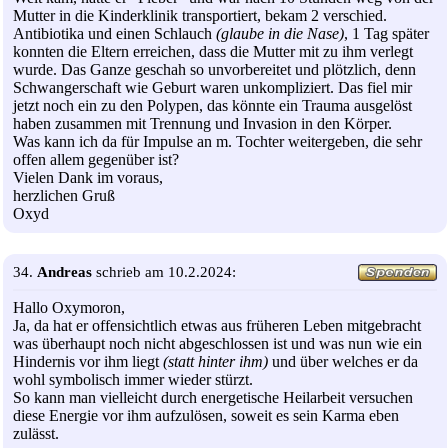
Mutter in die Kinderklinik transportiert, bekam 2 verschied.
Antibiotika und einen Schlauch
(glaube in die Nase)
, 1 Tag später
konnten die Eltern erreichen, dass die Mutter mit zu ihm verlegt
wurde. Das Ganze geschah so unvorbereitet und plötzlich, denn
Schwangerschaft wie Geburt waren unkompliziert. Das fiel mir
jetzt noch ein zu den Polypen, das könnte ein Trauma ausgelöst
haben zusammen mit Trennung und Invasion in den Körper.
Was kann ich da für Impulse an m. Tochter weitergeben, die sehr
offen allem gegenüber ist?
Vielen Dank im voraus,
herzlichen Gruß
Oxyd
34.
Andreas
schrieb am 10.2.2024:
Hallo Oxymoron,
Ja, da hat er offensichtlich etwas aus früheren Leben mitgebracht
was überhaupt noch nicht abgeschlossen ist und was nun wie ein
Hindernis vor ihm liegt
(statt hinter ihm)
und über welches er da
wohl symbolisch immer wieder stürzt.
So kann man vielleicht durch energetische Heilarbeit versuchen
diese Energie vor ihm aufzulösen, soweit es sein Karma eben
zulässt.