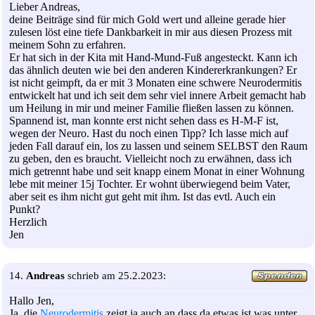
Lieber Andreas,
deine Beiträge sind für mich Gold wert und alleine gerade hier
zulesen löst eine tiefe Dankbarkeit in mir aus diesen Prozess mit
meinem Sohn zu erfahren.
Er hat sich in der Kita mit Hand-Mund-Fuß angesteckt. Kann ich
das ähnlich deuten wie bei den anderen Kindererkrankungen? Er
ist nicht geimpft, da er mit 3 Monaten eine schwere Neurodermitis
entwickelt hat und ich seit dem sehr viel innere Arbeit gemacht hab
um Heilung in mir und meiner Familie fließen lassen zu können.
Spannend ist, man konnte erst nicht sehen dass es H-M-F ist,
wegen der Neuro. Hast du noch einen Tipp? Ich lasse mich auf
jeden Fall darauf ein, los zu lassen und seinem SELBST den Raum
zu geben, den es braucht. Vielleicht noch zu erwähnen, dass ich
mich getrennt habe und seit knapp einem Monat in einer Wohnung
lebe mit meiner 15j Tochter. Er wohnt überwiegend beim Vater,
aber seit es ihm nicht gut geht mit ihm. Ist das evtl. Auch ein
Punkt?
Herzlich
Jen
14.
Andreas
schrieb am 25.2.2023:
Hallo Jen,
Ja, die
Neurodermitis
zeigt ja auch an dass da etwas ist was unter