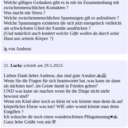
Welche giftigen Gedanken gibt es in mir im Zusammenhang mit
zwischenmenschlichen Kontakten ?
Was macht mir Stress ?
Welche zwischenmenschlichen Spannungen gilt es aufzulösen ?
Welche Spannungen existieren die sich jetzt energetisch vielleicht
am schwächsten Glied der Familie ausdrücken ?
(Und natürlich auch konkret welche Gifte wollen da durch seine
Haut aus seinem Körper ?)
lg von Andreas
21.
Lucky
schrieb am 29.5.2023:
Lieben Dank lieber Andreas..das sind gute Ansätze.🙏🤗
Wenn Sie die Fragen für sich beantwortet hat..was kann sie dann
als nächstes tun?..im Geiste damit in Frieden gehen?
UND was kann sie machen wenn ihr die Dinge nicht mehr
bewusst sind?
Wenn ein Kind aber noch so klein ist wie könnte man denn da auf
körperlicher Ebene was tun? WIE oder womit könnte man denn
Entgiften ?
Ich wünsche dir noch einen wunderschönen Pfingstmontag♥️🙏
Ganz liebe Grüße von mir.🌸