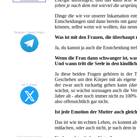
(eben je nach dem mit wieviel die ursprün
Dinge die wir vor unserer Inkarnation ent
Entscheidungen sind dann bereits mit ganz 
können, selbst wenn wir wollten, das nen
Telegram Channel folgen:
Was ist mit den Frauen, die überhaup
Ja, du kannst ja auch die Enstcheidung tr
Wenn die Frau dann schwanger ist, was
Und wann tritt die Seele in den kindli
Ja diese beiden Fragen gehören in der T
Geschehen um den Körper mit als eigene E
der zwar auch ruckartig gehen kann
(da
auf X folgen:
wächst, so wächst sozusagen auch die Verb
Jahre alt - aber noch immer nicht zu 100% 
also offensichtlich gar nicht.
Ist jede Emotion der Mutter auch gleich
Das ist wie im echten Leben, es kommt a
mitlachen, oder auch nicht, je nach dem i
auf Facebook folgen: