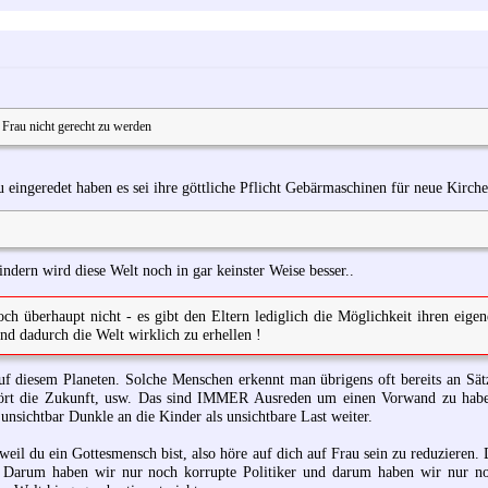
Frau nicht gerecht zu werden
u eingeredet haben es sei ihre göttliche Pflicht Gebärmaschinen für neue Kirche
indern wird diese Welt noch in gar keinster Weise besser..
ch überhaupt nicht - es gibt den Eltern lediglich die Möglichkeit ihren eige
und dadurch die Welt wirklich zu erhellen !
auf diesem Planeten. Solche Menschen erkennt man übrigens oft bereits an Sät
ört die Zukunft, usw. Das sind IMMER Ausreden um einen Vorwand zu haben
 unsichtbar Dunkle an die Kinder als unsichtbare Last weiter.
 weil du ein Gottesmensch bist, also höre auf dich auf Frau sein zu reduzieren. 
. Darum haben wir nur noch korrupte Politiker und darum haben wir nur no