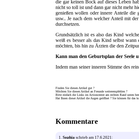
die gar keinen Bock auf dieses Leben hab
nicht so toll ist und dann gar nicht mehr
genießen wollen oder innere Anteile die
usw.. Je nach dem welcher Anteil mit de
durchsetzen.
Grundsätzlich ist es also das Kind welch
weiß es besser als das Kind selbst wann es
möchten, bis hin zu Ärzten die den Zeitpu
Kann man den Geburtsplan der Seele u
Indem man seiner inneren Stimme des rein
Finden Sie diesen Artikel gut ?
Möchten Sie diesen Artikel an Freunde weiterempfehlen ?
Bitte einfach die Links im Actioncenter am rechten Rand unten be
Hat Ihnen dieser Artikel die Augen geöffnet ? Sie können für das k
Kommentare
1.
Sophia
schrieb am 17.6.2021: