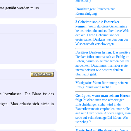
kostenlos.)
iese genäht werden muss..
Räuchungen
: Räuchern zur
Raumreinigung
3 Geheimnisse, die Esoteriker
kennen
: Wenn du diese Geheimnisse
kennst wirst du anders über diese Welt
denken. Diese Geheimnisse des
esoterischen Denkens werden von der
Wissenschaft verschwiegen.
Positives Denken lernen
: Das positive
Denken führt automatisch zu Erfolg im
Leben, darum sollte man lernen positiv
zu denken. Dazu muss man aber erste
inemal wissen wie postitiv denken
überhaupt geht.
Mutig sein
: Wann führt mutig sein zu
Erfolg ? und wann nicht ?
loszulassen. Die Blase ist das
Genügt es, wenn man seinem Herzen
folgt ?
: Wenn man vor schwierigen
igen. Man erlaubt sich nicht in
Entscheidungen steht, wird in der
Esoterikszene oft empfohlen, man solle
auf sein Herz hören. Andere sagen, man
solle auf sein Bauchgefühl hören. Was
ist richtig ?
Magische Angriffe abwehren
: Wenn