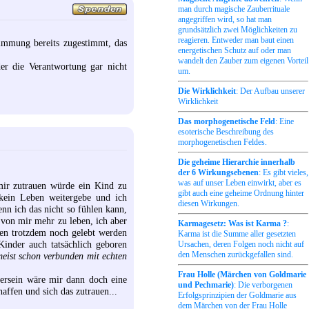
man durch magische Zauberrituale
angegriffen wird, so hat man
grundsätzlich zwei Möglichkeiten zu
reagieren. Entweder man baut einen
immung bereits zugestimmt, das
energetischen Schutz auf oder man
wandelt den Zauber zum eigenen Vorteil
er die Verantwortung gar nicht
um.
Die Wirklichkeit
: Der Aufbau unserer
Wirklichkeit
Das morphogenetische Feld
: Eine
esoterische Beschreibung des
morphogenetischen Feldes.
Die geheime Hierarchie innerhalb
der 6 Wirkungsebenen
: Es gibt vieles,
was auf unser Leben einwirkt, aber es
 mir zutrauen würde ein Kind zu
gibt auch eine geheime Ordnung hinter
kein Leben weitergebe und ich
diesen Wirkungen.
nn ich das nicht so fühlen kann,
l von mir mehr zu leben, ich aber
Karmagesetz: Was ist Karma ?
:
ten trotzdem noch gelebt werden
Karma ist die Summe aller gesetzten
inder auch tatsächlich geboren
Ursachen, deren Folgen noch nicht auf
den Menschen zurückgefallen sind.
 meist schon verbunden mit echten
Frau Holle (Märchen von Goldmarie
ersein wäre mir dann doch eine
und Pechmarie)
: Die verborgenen
affen und sich das zutrauen...
Erfolgsprinzipien der Goldmarie aus
dem Märchen von der Frau Holle