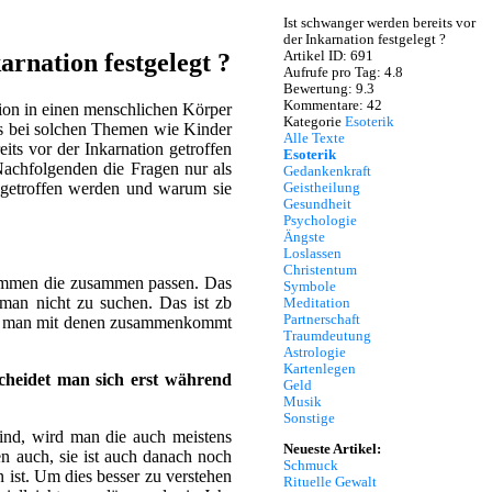
Ist schwanger werden bereits vor
der Inkarnation festgelegt ?
Artikel ID: 691
rnation festgelegt ?
Aufrufe pro Tag: 4.8
Bewertung: 9.3
Kommentare: 42
tion in einen menschlichen Körper
Kategorie
Esoterik
es bei solchen Themen wie Kinder
Alle Texte
ts vor der Inkarnation getroffen
Esoterik
Nachfolgenden die Fragen nur als
Gedankenkraft
 getroffen werden und warum sie
Geistheilung
Gesundheit
Psychologie
Ängste
Loslassen
Christentum
nommen die zusammen passen. Das
Symbole
 man nicht zu suchen. Das ist zb
Meditation
Partnerschaft
 dass man mit denen zusammenkommt
Traumdeutung
Astrologie
Kartenlegen
cheidet man sich erst während
Geld
Musik
Sonstige
ind, wird man die auch meistens
Neueste Artikel:
en auch, sie ist auch danach noch
Schmuck
n ist. Um dies besser zu verstehen
Rituelle Gewalt