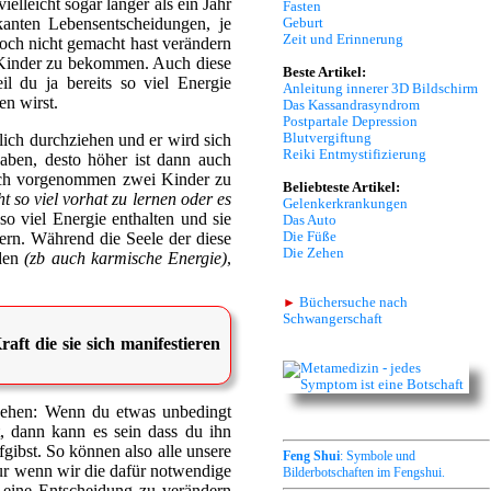
lleicht sogar länger als ein Jahr
Fasten
kanten Lebensentscheidungen, je
Geburt
Zeit und Erinnerung
noch nicht gemacht hast verändern
g Kinder zu bekommen. Auch diese
Beste Artikel:
l du ja bereits so viel Energie
Anleitung innerer 3D Bildschirm
en wirst.
Das Kassandrasyndrom
Postpartale Depression
Blutvergiftung
lich durchziehen und er wird sich
Reiki Entmystifizierung
haben, desto höher ist dann auch
 auch vorgenommen zwei Kinder zu
Beliebteste Artikel:
t so viel vorhat zu lernen oder es
Gelenkerkrankungen
so viel Energie enthalten und sie
Das Auto
Die Füße
rn. Während die Seele der diese
Die Zehen
aden
(zb auch karmische Energie)
,
►
Büchersuche nach
Schwangerschaft
raft die sie sich manifestieren
 gehen: Wenn du etwas unbedingt
t, dann kann es sein dass du ihn
gibst. So können also alle unsere
Feng Shui
: Symbole und
nur wenn wir die dafür notwendige
Bilderbotschaften im Fengshui.
d eine Entscheidung zu verändern