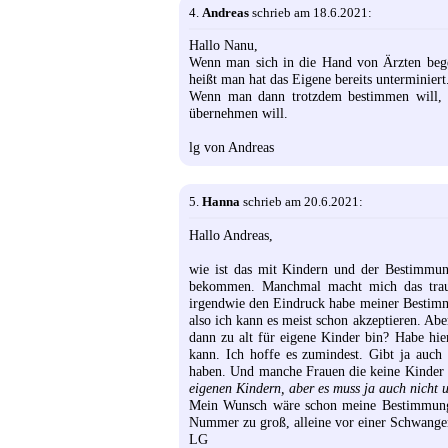
4.
Andreas
schrieb am 18.6.2021:
Hallo Nanu,
Wenn man sich in die Hand von Ärzten be
heißt man hat das Eigene bereits unterminier
Wenn man dann trotzdem bestimmen will, d
übernehmen will.
lg von Andreas
5.
Hanna
schrieb am 20.6.2021:
Hallo Andreas,
wie ist das mit Kindern und der Bestimmung
bekommen. Manchmal macht mich das traur
irgendwie den Eindruck habe meiner Bestimmun
also ich kann es meist schon akzeptieren. Abe
dann zu alt für eigene Kinder bin? Habe hie
kann. Ich hoffe es zumindest. Gibt ja auch
haben. Und manche Frauen die keine Kinder 
eigenen Kindern, aber es muss ja auch nicht u
Mein Wunsch wäre schon meine Bestimmung z
Nummer zu groß, alleine vor einer Schwangersc
LG