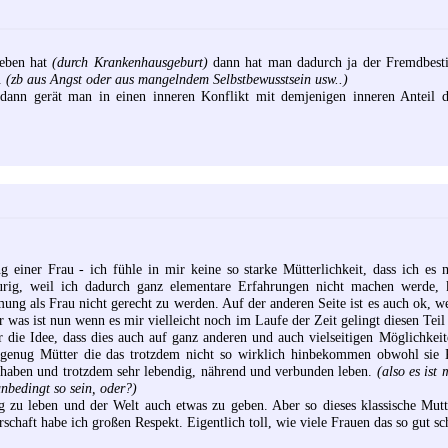
geben hat
(durch Krankenhausgeburt)
dann hat man dadurch ja der Fremdbest
t.
(zb aus Angst oder aus mangelndem Selbstbewusstsein usw..)
ann gerät man in einen inneren Konflikt mit demjenigen inneren Anteil d
 einer Frau - ich fühle in mir keine so starke Mütterlichkeit, dass ich es
ig, weil ich dadurch ganz elementare Erfahrungen nicht machen werde, 
g als Frau nicht gerecht zu werden. Auf der anderen Seite ist es auch ok, we
r was ist nun wenn es mir vielleicht noch im Laufe der Zeit gelingt diesen Tei
r die Idee, dass dies auch auf ganz anderen und auch vielseitigen Möglichkei
 genug Mütter die das trotzdem nicht so wirklich hinbekommen obwohl sie K
haben und trotzdem sehr lebendig, nährend und verbunden leben.
(also es ist
nbedingt so sein, oder?)
u leben und der Welt auch etwas zu geben. Aber so dieses klassische Mutt
haft habe ich großen Respekt. Eigentlich toll, wie viele Frauen das so gut sch