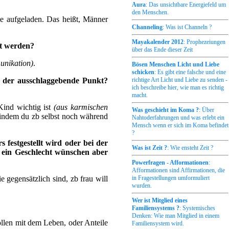
Aura
: Das unsichtbare Energiefeld um
den Menschen.
ie aufgeladen. Das heißt, Männer
Channeling
: Was ist Channeln ?
Mayakalender 2012
: Prophezeiungen
gt werden?
über das Ende dieser Zeit
unikation)
.
Bösen Menschen Licht und Liebe
schicken
: Es gibt eine falsche und eine
richtige Art Licht und Liebe zu senden -
a der ausschlaggebende Punkt?
ich beschreibe hier, wie man es richtig
macht.
Kind wichtig ist
(aus karmischen
Was geschieht im Koma ?
: Über
n indem du zb selbst noch während
Nahtoderfahrungen und was erlebt ein
Mensch wenn er sich im Koma befindet
?
festgestellt wird oder bei der
Was ist Zeit ?
: Wie ensteht Zeit ?
 ein Geschlecht wünschen aber
Powerfragen - Afformationen
:
Afformationen sind Affirmationen, die
 gegensätzlich sind, zb frau will
in Fragestellungen umformuliert
wurden.
Wer ist Mitglied eines
Familiensystems ?
: Systemisches
Denken: Wie man Mitglied in einem
ollen mit dem Leben, oder Anteile
Familiensystem wird.