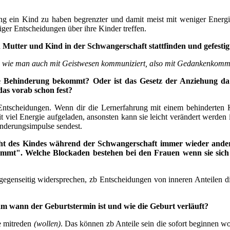
ung ein Kind zu haben begrenzter und damit meist mit weniger Energ
ger Entscheidungen über ihre Kinder treffen.
utter und Kind in der Schwangerschaft stattfinden und gefesti
o wie man auch mit Geistwesen kommuniziert, also mit Gedankenkomm
ine Behinderung bekommt? Oder ist das Gesetz der Anziehung d
 das vorab schon fest?
 Entscheidungen. Wenn dir die Lernerfahrung mit einem behinderten 
t viel Energie aufgeladen, ansonsten kann sie leicht verändert werde
nderungsimpulse sendest.
echt des Kindes während der Schwangerschaft immer wieder anders 
mmt". Welche Blockaden bestehen bei den Frauen wenn sie sich
gegenseitig widersprechen, zb Entscheidungen von inneren Anteilen die
 wann der Geburtstermin ist und wie die Geburt verläuft?
ie mitreden
(wollen)
. Das können zb Anteile sein die sofort beginnen w