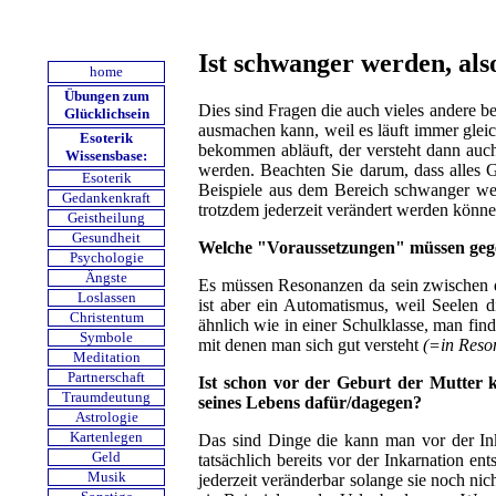
Ist schwanger werden, als
home
Übungen zum
Dies sind Fragen die auch vieles andere b
Glücklichsein
ausmachen kann, weil es läuft immer glei
Esoterik
bekommen abläuft, der versteht dann auch
Wissensbase:
werden. Beachten Sie darum, dass alles 
Esoterik
Beispiele aus dem Bereich schwanger we
Gedankenkraft
trotzdem jederzeit verändert werden können
Geistheilung
Gesundheit
Welche "Voraussetzungen" müssen gegeb
Psychologie
Ängste
Es müssen Resonanzen da sein zwischen 
Loslassen
ist aber ein Automatismus, weil Seelen 
Christentum
ähnlich wie in einer Schulklasse, man fi
Symbole
mit denen man sich gut versteht
(=in Reson
Meditation
Partnerschaft
Ist schon vor der Geburt der Mutter 
Traumdeutung
seines Lebens dafür/dagegen?
Astrologie
Kartenlegen
Das sind Dinge die kann man vor der Ink
Geld
tatsächlich bereits vor der Inkarnation e
Musik
jederzeit veränderbar solange sie noch nic