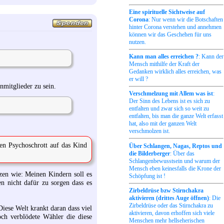
Eine spirituelle Sichtweise auf
Corona
: Nur wenn wir die Botschaften
hinter Corona verstehen und annehmen
können wir das Geschehen für uns
nutzen.
Kann man alles erreichen ?
: Kann der
Mensch mithilfe der Kraft der
Gedanken wirklich alles erreichen, was
er will ?
nmitglieder zu sein.
Verschmelzung mit Allem was ist
:
Der Sinn des Lebens ist es sich zu
entfalten und zwar sich so weit zu
entfalten, bis man die ganze Welt erfasst
hat, also mit der ganzen Welt
verschmolzen ist.
nen Psychoschrott auf das Kind
Über Schlangen, Nagas, Reptos und
die Bilderberger
: Über das
Schlangenbewusstsein und warum der
Mensch eben keinesfalls die Krone der
zen wie: Meinen Kindern soll es
Schöpfung ist !
 nicht dafür zu sorgen dass es
Zirbeldrüse bzw Stirnchakra
aktivieren (drittes Auge öffnen)
: Die
Zirbeldrüse oder das Stirnchakra zu
Diese Welt krankt daran dass viel
aktivieren, davon erhoffen sich viele
ch verblödete Wähler die diese
Menschen mehr hellseherischen