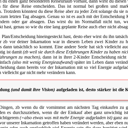
du einen ganz besonderen Reiseurlaub vorhast, dann wirst du diesen vie
 für diese Reise entscheiden. Das ist normal bei großen und mar
s. Trotzdem könntest du diese Reise aber zu jeder Zeit solange du sie 
s zum letzten Tag absagen. Genau so ist es auch mit der Entscheidun
ndern oder gar absagen. Das wirst du im Normalfall nicht tun, wei
t hast, genau so wie du eine lang geplante Reise auch eher nicht absag
Plan/Entscheidung hineingesteckt hast, desto eher wirst du ihn tatsäch
 dir zb vor deiner Inkarnation war in diesem Leben zwei Kinder zu 
es dann tatsächlich so kommt. Eine andere Seele hat sich vielleicht
tig ist damit
(zb weil sie durch diese Erfahrungen Kinder zu haben nich
rfahrungen zu machen)
, dann ist in ihrer 2-Kinder Entscheidung nicht 
einfach
(also mit wenig Energieaufwand)
später im Leben dann verände
scheidung dann bereits vor der Inkarnation mit so viel Energie aufgel
 vielleicht gar nicht mehr verändern kann.
eidung
(und damit ihre Vision)
aufgeladen ist, desto stärker ist die K
hen Dingen, zb wenn du dir vornimmst am nächsten Tag einkaufen zu
nden es durchzuziehen, wenn dir der Einkauf aber ganz unwichtig is
Wichtigerem
(=also etwas was mit mehr Energie aufgeladen ist)
ganz auf
 vor unserer Inkarnation getroffen haben verändert werden, aber eben 
enig oder auch unglaublich viel Energie sein die dazu benötigt wir