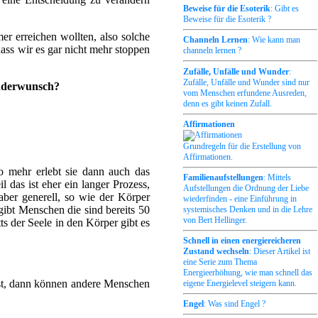
Beweise für die Esoterik
: Gibt es
Beweise für die Esoterik ?
er erreichen wollten, also solche
Channeln Lernen
: Wie kann man
ass wir es gar nicht mehr stoppen
channeln lernen ?
Zufälle, Unfälle und Wunder
:
Zufälle, Unfälle und Wunder sind nur
inderwunsch?
vom Menschen erfundene Ausreden,
denn es gibt keinen Zufall.
Affirmationen
Grundregeln für die Erstellung von
Affirmationen.
o mehr erlebt sie dann auch das
Familienaufstellungen
: Mittels
das ist eher ein langer Prozess,
Aufstellungen die Ordnung der Liebe
 aber generell, so wie der Körper
wiederfinden - eine Einführung in
gibt Menschen die sind bereits 50
systemisches Denken und in die Lehre
von Bert Hellinger.
ts der Seele in den Körper gibt es
Schnell in einen energiereicheren
Zustand wechseln
: Dieser Artikel ist
eine Serie zum Thema
Energieerhöhung, wie man schnell das
st, dann können andere Menschen
eigene Energielevel steigern kann.
Engel
: Was sind Engel ?