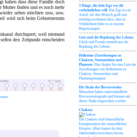
gt haben dass diese Familie doch
3 Dinge, die dein Ego vor dir
er Mutter finden und es noch mehr
verheimlichen will
: Das Ego ist ein
n wieder sehen möchten usw, usw,
Anteil, der den Mensch groß und
teil wird sich beim Geburtstermin
mächtig erscheinen lässt, aber in
Wirklichkeit führt es in enorme
Begrenzungen.
tskanal durchquert, weil niemand
Gott und die Bejahung des Lebens
:
e selbst den Zeitpunkt entscheiden
Glück und Freude entsteht aus der
Bejahung des Lebens.
Heilsteine Zuordnungen zu
Chakren, Sternzeichen und
Planeten
: Hier finden Sie eine Liste der
Zuordnungen von Heilsteinen zu
Chakren, Sternzeichen und
Planetenprinzipien.
werten:
10 = super
Die Skala des Bewusstseins
:
4
5
6
7
8
9
10
Menschen haben unterschiedliche
Bewusstseinsgrade und können auf
penden
.
dieser Skala eingeordnet werden.
Chakras
Die Chakren sind feinstoffliche
Energiezentren des menschlichen
Körpers. (Hier kannst du dein
Jahreschakra berechnen lassen,