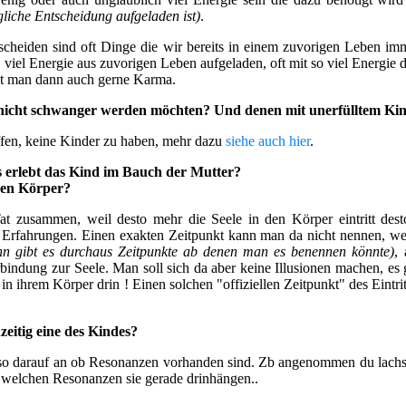
gliche Entscheidung aufgeladen ist)
.
scheiden sind oft Dinge die wir bereits in einem zuvorigen Leben imm
viel Energie aus zuvorigen Leben aufgeladen, oft mit so viel Energie d
nt man dann auch gerne Karma.
t nicht schwanger werden möchten? Und denen mit unerfülltem K
effen, keine Kinder zu haben, mehr dazu
siehe auch hier
.
 erlebt das Kind im Bauch der Mutter?
chen Körper?
at zusammen, weil desto mehr die Seele in den Körper eintritt dest
rfahrungen. Einen exakten Zeitpunkt kann man da nicht nennen, weil 
nn gibt es durchaus Zeitpunkte ab denen man es benennen könnte)
,
indung zur Seele. Man soll sich da aber keine Illusionen machen, es 
in ihrem Körper drin ! Einen solchen "offiziellen Zeitpunkt" des Eintrit
zeitig eine des Kindes?
lso darauf an ob Resonanzen vorhanden sind. Zb angenommen du lach
n welchen Resonanzen sie gerade drinhängen..