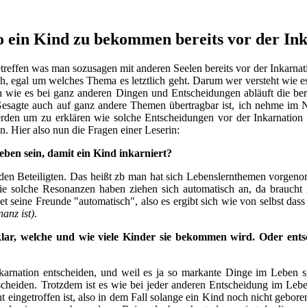
o ein Kind zu bekommen bereits vor der Inka
etreffen was man sozusagen mit anderen Seelen bereits vor der Inkarna
ch, egal um welches Thema es letztlich geht. Darum wer versteht wie 
 wie es bei ganz anderen Dingen und Entscheidungen abläuft die berei
Gesagte auch auf ganz andere Themen übertragbar ist, ich nehme im 
rden um zu erklären wie solche Entscheidungen vor der Inkarnation
. Hier also nun die Fragen einer Leserin:
en sein, damit ein Kind inkarniert?
den Beteiligten. Das heißt zb man hat sich Lebenslernthemen vorge
die solche Resonanzen haben ziehen sich automatisch an, da braucht
ndet seine Freunde "automatisch", also es ergibt sich wie von selbst
anz ist)
.
klar, welche und wie viele Kinder sie bekommen wird. Oder ents
arnation entscheiden, und weil es ja so markante Dinge im Leben s
ntscheiden. Trotzdem ist es wie bei jeder anderen Entscheidung im Leb
ht eingetroffen ist, also in dem Fall solange ein Kind noch nicht gebore