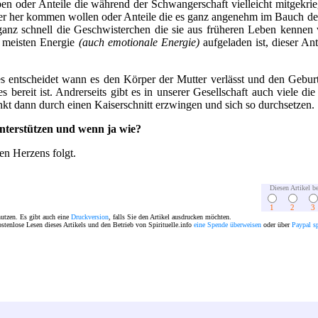
en oder Anteile die während der Schwangerschaft vielleicht mitgekrie
 hier her kommen wollen oder Anteile die es ganz angenehm im Bauch d
 ganz schnell die Geschwisterchen die sie aus früheren Leben kenne
r meisten Energie
(auch emotionale Energie)
aufgeladen ist, dieser An
es entscheidet wann es den Körper der Mutter verlässt und den Gebur
 bereit ist. Andrerseits gibt es in unserer Gesellschaft auch viele di
nkt dann durch einen Kaiserschnitt erzwingen und sich so durchsetzen.
nterstützen und wenn ja wie?
en Herzens folgt.
Diesen Artikel be
1
2
3
nutzen. Es gibt auch eine
Druckversion
, falls Sie den Artikel ausdrucken möchten.
ostenlose Lesen dieses Artikels und den Betrieb von Spirituelle.info
eine Spende überweisen
oder über
Paypal s