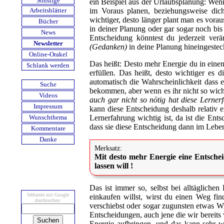
Sonstige
ein Beispiel aus der Urlaubsplanung: Wenn 
im Voraus planen, beziehungsweise dich
Arbeits­blätter
wichtiger, desto länger plant man es vorau
Bücher
in deiner Planung oder gar sogar noch bi
News
Entscheidung könntest du jederzeit verä
Newsletter
(Gedanken)
in deine Planung hineingesteck
Online-Orakel
Das heißt: Desto mehr Energie du in einen 
Schlank werden
erfüllen. Das heißt, desto wichtiger es
automatisch die Wahrscheinlichkeit dass 
Suche
bekommen, aber wenn es ihr nicht so wich
Videos
auch gar nicht so nötig hat diese Lerne
Impressum
kann diese Entscheidung deshalb relativ 
Lernerfahrung wichtig ist, da ist die Ent
Wunschthema
dass sie diese Entscheidung dann im Leben
Kommentare
Danke
Merksatz:
Mit desto mehr Energie eine Entsch
lassen will !
Das ist immer so, selbst bei alltäglic
Webseite mit Google
einkaufen willst, wirst du einen Weg fi
durch­suchen:
verschiebst oder sogar zugunsten etwas 
Entscheidungen, auch jene die wir bereits
Energie aufbringen, und das kann sehr w