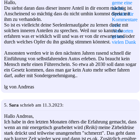
Hallo,
Du siehst daran dass dieser innere Anteil in dir enorm mächtig ist.
Anscheinend so mächtig dass du nicht umhin kommst direkt mit
ihm zu verhandeln.
So ist es vielleicht deine Seelenlernaufgabe zu lernen direkt mit
solchen inneren Anteilen zu sprechen. Weil nur so kannst du
erfahren was er wirklich will und was er von dir erwartet und/oder
durch welches Opfer du ihn gnädig stimmen könntest.
Ansonsten werden wir in den nächsten Jahren rasend schnell die
Einführung von selbstfahrenden Autos erleben. Da braucht kein
Mensch mehr einen Führerschein. So etwa ab 2030 soll dann sogar
ein Gesetz kommen, dass man gar kein Auto mehr selber fahren
darf, außer mit Sondergenehmigung..
lg von Andreas
5.
Sara
schrieb am 11.3.2023:
Hallo Andreas,
Ich habe in den letzten Monaten öfters die Erfahrung gemacht, dass
wenn an mir energetisch gearbeitet wird
(Reiki)
meine Zirbeldrüse
stark drückt und teilweise unangenehm "schmerzt". Das geht dann
nach kurzer Zeit wieder weg und dann ist es ok. Zusätzlich ernähre