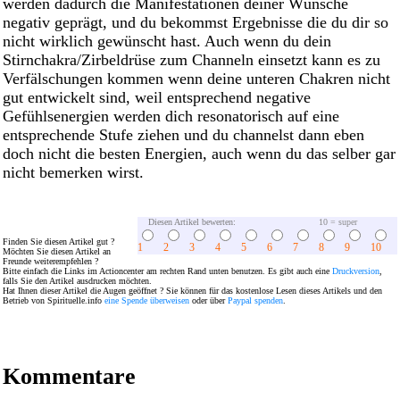
werden dadurch die Manifestationen deiner Wünsche
negativ geprägt, und du bekommst Ergebnisse die du dir so
nicht wirklich gewünscht hast. Auch wenn du dein
Stirnchakra/Zirbeldrüse zum Channeln einsetzt kann es zu
Verfälschungen kommen wenn deine unteren Chakren nicht
gut entwickelt sind, weil entsprechend negative
Gefühlsenergien werden dich resonatorisch auf eine
entsprechende Stufe ziehen und du channelst dann eben
doch nicht die besten Energien, auch wenn du das selber gar
nicht bemerken wirst.
Diesen Artikel bewerten:
10 = super
Finden Sie diesen Artikel gut ?
1
2
3
4
5
6
7
8
9
10
Möchten Sie diesen Artikel an
Freunde weiterempfehlen ?
Bitte einfach die Links im Actioncenter am rechten Rand unten benutzen. Es gibt auch eine
Druckversion
,
falls Sie den Artikel ausdrucken möchten.
Hat Ihnen dieser Artikel die Augen geöffnet ? Sie können für das kostenlose Lesen dieses Artikels und den
Betrieb von Spirituelle.info
eine Spende überweisen
oder über
Paypal spenden
.
Kommentare