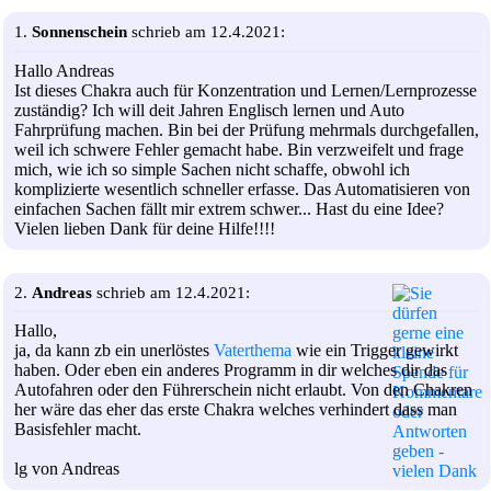
1.
Sonnenschein
schrieb am 12.4.2021:
Hallo Andreas
Ist dieses Chakra auch für Konzentration und Lernen/Lernprozesse
zuständig? Ich will deit Jahren Englisch lernen und Auto
Fahrprüfung machen. Bin bei der Prüfung mehrmals durchgefallen,
weil ich schwere Fehler gemacht habe. Bin verzweifelt und frage
mich, wie ich so simple Sachen nicht schaffe, obwohl ich
komplizierte wesentlich schneller erfasse. Das Automatisieren von
einfachen Sachen fällt mir extrem schwer... Hast du eine Idee?
Vielen lieben Dank für deine Hilfe!!!!
2.
Andreas
schrieb am 12.4.2021:
Hallo,
ja, da kann zb ein unerlöstes
Vaterthema
wie ein Trigger gewirkt
haben. Oder eben ein anderes Programm in dir welches dir das
Autofahren oder den Führerschein nicht erlaubt. Von den Chakren
her wäre das eher das erste Chakra welches verhindert dass man
Basisfehler macht.
lg von Andreas