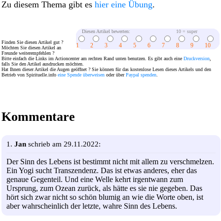
Zu diesem Thema gibt es
hier eine Übung
.
Diesen Artikel bewerten:
10 = super
Finden Sie diesen Artikel gut ?
1
2
3
4
5
6
7
8
9
10
Möchten Sie diesen Artikel an
Freunde weiterempfehlen ?
Bitte einfach die Links im Actioncenter am rechten Rand unten benutzen. Es gibt auch eine
Druckversion
,
falls Sie den Artikel ausdrucken möchten.
Hat Ihnen dieser Artikel die Augen geöffnet ? Sie können für das kostenlose Lesen dieses Artikels und den
Betrieb von Spirituelle.info
eine Spende überweisen
oder über
Paypal spenden
.
Kommentare
1.
Jan
schrieb am 29.11.2022:
Der Sinn des Lebens ist bestimmt nicht mit allem zu verschmelzen.
Ein Yogi sucht Transzendenz. Das ist etwas anderes, eher das
genaue Gegenteil. Und eine Welle kehrt irgentwann zum
Ursprung, zum Ozean zurück, als hätte es sie nie gegeben. Das
hört sich zwar nicht so schön blumig an wie die Worte oben, ist
aber wahrscheinlich der letzte, wahre Sinn des Lebens.