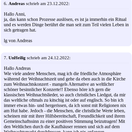
6.
Andreas
schrieb am 23.12.2022:
Hallo Anni,
ja, das kann schon Prozesse auslösen, es ist ja immerhin ein Ritual
und es werden Dinge berührt die man seit zum Teil vielen Leben in
sich getragen hat.
lg von Andreas
7.
UnHeilig
schrieb am 24.12.2022:
Hallo Andreas
Wie viele andere Menschen, mag ich die friedliche Atmosphäre
während der Weihnachtszeit und gehe da eben auch in die Kirche
zum Weihnachtskonzert - mangels Alternative an weltlicher
schöner besinnlicher Konzerte!! Ebenso höre ich gern die
klassischen Weihnachtslieder, so auch christliches Liedgut, da mir
das weltliche oftmals zu kitschig ist oder auf englisch. So bin ich
immer etwas hin- und hergerissen, da ich sonst mit Religionen nix
am Hut habe. Jedoch - die Menschen, die christliche Werte leben,
scheinen mir mit ihrer Hilfsbereitschaft, Freundlichkeit und ihrem
Gemeinschaftssinn zu einer positiven Stimmung beizutragen! Mit
den Weltlichen durch die Kaufhäuser rennen und sich auf dem
Weihnachtsmarkt durchfressen, kann ich nix anfangen..