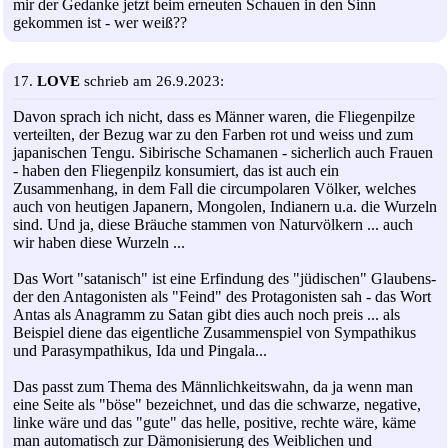
mir der Gedanke jetzt beim erneuten Schauen in den Sinn
gekommen ist - wer weiß??
17.
LOVE
schrieb am 26.9.2023:
Davon sprach ich nicht, dass es Männer waren, die Fliegenpilze
verteilten, der Bezug war zu den Farben rot und weiss und zum
japanischen Tengu. Sibirische Schamanen - sicherlich auch Frauen
- haben den Fliegenpilz konsumiert, das ist auch ein
Zusammenhang, in dem Fall die circumpolaren Völker, welches
auch von heutigen Japanern, Mongolen, Indianern u.a. die Wurzeln
sind. Und ja, diese Bräuche stammen von Naturvölkern ... auch
wir haben diese Wurzeln ...
Das Wort "satanisch" ist eine Erfindung des "jüdischen" Glaubens-
der den Antagonisten als "Feind" des Protagonisten sah - das Wort
Antas als Anagramm zu Satan gibt dies auch noch preis ... als
Beispiel diene das eigentliche Zusammenspiel von Sympathikus
und Parasympathikus, Ida und Pingala...
Das passt zum Thema des Männlichkeitswahn, da ja wenn man
eine Seite als "böse" bezeichnet, und das die schwarze, negative,
linke wäre und das "gute" das helle, positive, rechte wäre, käme
man automatisch zur Dämonisierung des Weiblichen und