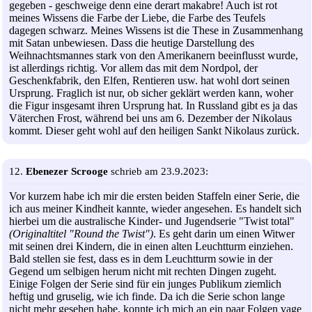
gegeben - geschweige denn eine derart makabre! Auch ist rot
meines Wissens die Farbe der Liebe, die Farbe des Teufels
dagegen schwarz. Meines Wissens ist die These in Zusammenhang
mit Satan unbewiesen. Dass die heutige Darstellung des
Weihnachtsmannes stark von den Amerikanern beeinflusst wurde,
ist allerdings richtig. Vor allem das mit dem Nordpol, der
Geschenkfabrik, den Elfen, Rentieren usw. hat wohl dort seinen
Ursprung. Fraglich ist nur, ob sicher geklärt werden kann, woher
die Figur insgesamt ihren Ursprung hat. In Russland gibt es ja das
Väterchen Frost, während bei uns am 6. Dezember der Nikolaus
kommt. Dieser geht wohl auf den heiligen Sankt Nikolaus zurück.
12.
Ebenezer Scrooge
schrieb am 23.9.2023:
Vor kurzem habe ich mir die ersten beiden Staffeln einer Serie, die
ich aus meiner Kindheit kannte, wieder angesehen. Es handelt sich
hierbei um die australische Kinder- und Jugendserie "Twist total"
(Originaltitel "Round the Twist")
. Es geht darin um einen Witwer
mit seinen drei Kindern, die in einen alten Leuchtturm einziehen.
Bald stellen sie fest, dass es in dem Leuchtturm sowie in der
Gegend um selbigen herum nicht mit rechten Dingen zugeht.
Einige Folgen der Serie sind für ein junges Publikum ziemlich
heftig und gruselig, wie ich finde. Da ich die Serie schon lange
nicht mehr gesehen habe, konnte ich mich an ein paar Folgen vage