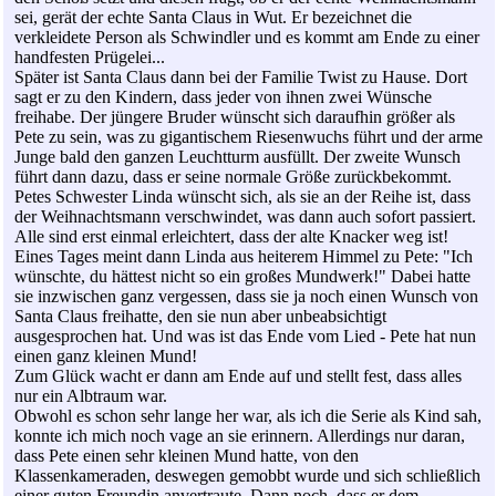
sei, gerät der echte Santa Claus in Wut. Er bezeichnet die
verkleidete Person als Schwindler und es kommt am Ende zu einer
handfesten Prügelei...
Später ist Santa Claus dann bei der Familie Twist zu Hause. Dort
sagt er zu den Kindern, dass jeder von ihnen zwei Wünsche
freihabe. Der jüngere Bruder wünscht sich daraufhin größer als
Pete zu sein, was zu gigantischem Riesenwuchs führt und der arme
Junge bald den ganzen Leuchtturm ausfüllt. Der zweite Wunsch
führt dann dazu, dass er seine normale Größe zurückbekommt.
Petes Schwester Linda wünscht sich, als sie an der Reihe ist, dass
der Weihnachtsmann verschwindet, was dann auch sofort passiert.
Alle sind erst einmal erleichtert, dass der alte Knacker weg ist!
Eines Tages meint dann Linda aus heiterem Himmel zu Pete: "Ich
wünschte, du hättest nicht so ein großes Mundwerk!" Dabei hatte
sie inzwischen ganz vergessen, dass sie ja noch einen Wunsch von
Santa Claus freihatte, den sie nun aber unbeabsichtigt
ausgesprochen hat. Und was ist das Ende vom Lied - Pete hat nun
einen ganz kleinen Mund!
Zum Glück wacht er dann am Ende auf und stellt fest, dass alles
nur ein Albtraum war.
Obwohl es schon sehr lange her war, als ich die Serie als Kind sah,
konnte ich mich noch vage an sie erinnern. Allerdings nur daran,
dass Pete einen sehr kleinen Mund hatte, von den
Klassenkameraden, deswegen gemobbt wurde und sich schließlich
einer guten Freundin anvertraute. Dann noch, dass er dem