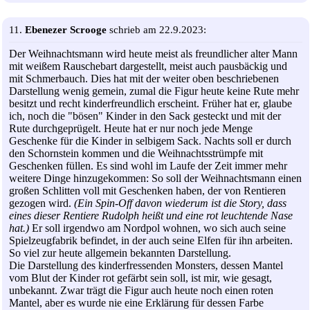
11.
Ebenezer Scrooge
schrieb am 22.9.2023:
Der Weihnachtsmann wird heute meist als freundlicher alter Mann
mit weißem Rauschebart dargestellt, meist auch pausbäckig und
mit Schmerbauch. Dies hat mit der weiter oben beschriebenen
Darstellung wenig gemein, zumal die Figur heute keine Rute mehr
besitzt und recht kinderfreundlich erscheint. Früher hat er, glaube
ich, noch die "bösen" Kinder in den Sack gesteckt und mit der
Rute durchgeprügelt. Heute hat er nur noch jede Menge
Geschenke für die Kinder in selbigem Sack. Nachts soll er durch
den Schornstein kommen und die Weihnachtsstrümpfe mit
Geschenken füllen. Es sind wohl im Laufe der Zeit immer mehr
weitere Dinge hinzugekommen: So soll der Weihnachtsmann einen
großen Schlitten voll mit Geschenken haben, der von Rentieren
gezogen wird.
(Ein Spin-Off davon wiederum ist die Story, dass
eines dieser Rentiere Rudolph heißt und eine rot leuchtende Nase
hat.)
Er soll irgendwo am Nordpol wohnen, wo sich auch seine
Spielzeugfabrik befindet, in der auch seine Elfen für ihn arbeiten.
So viel zur heute allgemein bekannten Darstellung.
Die Darstellung des kinderfressenden Monsters, dessen Mantel
vom Blut der Kinder rot gefärbt sein soll, ist mir, wie gesagt,
unbekannt. Zwar trägt die Figur auch heute noch einen roten
Mantel, aber es wurde nie eine Erklärung für dessen Farbe