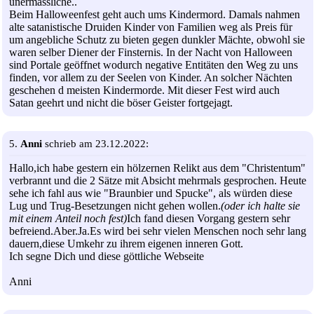
unermässliche..
Beim Halloweenfest geht auch ums Kindermord. Damals nahmen
alte satanistische Druiden Kinder von Familien weg als Preis für
um angebliche Schutz zu bieten gegen dunkler Mächte, obwohl sie
waren selber Diener der Finsternis. In der Nacht von Halloween
sind Portale geöffnet wodurch negative Entitäten den Weg zu uns
finden, vor allem zu der Seelen von Kinder. An solcher Nächten
geschehen d meisten Kindermorde. Mit dieser Fest wird auch
Satan geehrt und nicht die böser Geister fortgejagt.
5.
Anni
schrieb am 23.12.2022:
Hallo,ich habe gestern ein hölzernen Relikt aus dem "Christentum"
verbrannt und die 2 Sätze mit Absicht mehrmals gesprochen. Heute
sehe ich fahl aus wie "Braunbier und Spucke", als würden diese
Lug und Trug-Besetzungen nicht gehen wollen.
(oder ich halte sie
mit einem Anteil noch fest)
Ich fand diesen Vorgang gestern sehr
befreiend.Aber.Ja.Es wird bei sehr vielen Menschen noch sehr lang
dauern,diese Umkehr zu ihrem eigenen inneren Gott.
Ich segne Dich und diese göttliche Webseite
Anni