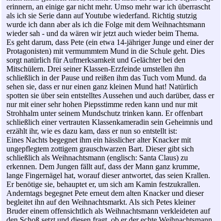
erinnern, an einige gar nicht mehr. Umso mehr war ich überrascht
als ich sie Serie dann auf Youtube wiederfand. Richtig stutzig
wurde ich dann aber als ich die Folge mit dem Weihnachtsmann
wieder sah - und da wären wir jetzt auch wieder beim Thema.
Es geht darum, dass Pete (ein etwa 14-jähriger Junge und einer der
Protagonisten) mit vermummtem Mund in die Schule geht. Dies
sorgt natürlich für Aufmerksamkeit und Gelächter bei den
Mitschülern. Drei seiner Klassen-Erzfeinde umstellen ihn
schließlich in der Pause und reißen ihm das Tuch vom Mund. da
sehen sie, dass er nur einen ganz kleinen Mund hat! Natürlich
spotten sie über sein entstelltes Aussehen und auch darüber, dass er
nur mit einer sehr hohen Piepsstimme reden kann und nur mit
Strohhalm unter seinem Mundschutz trinken kann. Er offenbart
schließlich einer vertrauten Klassenkameradin sein Geheimnis und
erzählt ihr, wie es dazu kam, dass er nun so entstellt ist:
Eines Nachts begegnet ihm ein hässlicher alter Knacker mit
ungepflegtem zottigem grauschwarzen Bart. Dieser gibt sich
schließlich als Weihnachtsmann (englisch: Santa Claus) zu
erkennen. Dem Jungen fällt auf, dass der Mann ganz krumme,
lange Fingernägel hat, worauf dieser antwortet, das seien Krallen.
Er benötige sie, behauptet er, um sich am Kamin festzukrallen.
Anderntags begegnet Pete erneut dem alten Knacker und dieser
begleitet ihn auf den Weihnachtsmarkt. Als sich Petes kleiner
Bruder einem offensichtlich als Weihnachtsmann verkleideten auf
den Schoß setzt und diesen fragt, ob er der echte Weihnachtsmann