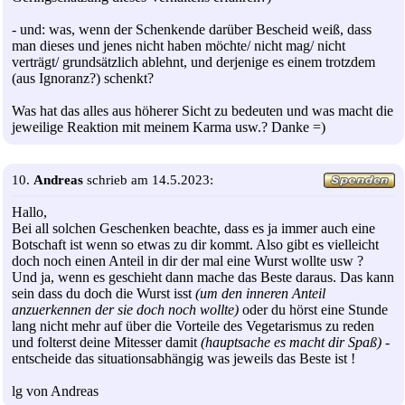
- und: was, wenn der Schenkende darüber Bescheid weiß, dass
man dieses und jenes nicht haben möchte/ nicht mag/ nicht
verträgt/ grundsätzlich ablehnt, und derjenige es einem trotzdem
(aus Ignoranz?) schenkt?
Was hat das alles aus höherer Sicht zu bedeuten und was macht die
jeweilige Reaktion mit meinem Karma usw.? Danke =)
10.
Andreas
schrieb am 14.5.2023:
Hallo,
Bei all solchen Geschenken beachte, dass es ja immer auch eine
Botschaft ist wenn so etwas zu dir kommt. Also gibt es vielleicht
doch noch einen Anteil in dir der mal eine Wurst wollte usw ?
Und ja, wenn es geschieht dann mache das Beste daraus. Das kann
sein dass du doch die Wurst isst
(um den inneren Anteil
anzuerkennen der sie doch noch wollte)
oder du hörst eine Stunde
lang nicht mehr auf über die Vorteile des Vegetarismus zu reden
und folterst deine Mitesser damit
(hauptsache es macht dir Spaß)
-
entscheide das situationsabhängig was jeweils das Beste ist !
lg von Andreas