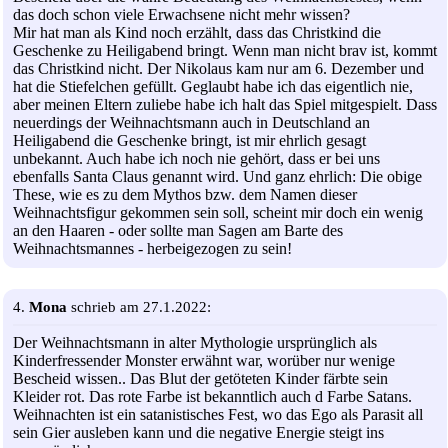
das doch schon viele Erwachsene nicht mehr wissen?
Mir hat man als Kind noch erzählt, dass das Christkind die
Geschenke zu Heiligabend bringt. Wenn man nicht brav ist, kommt
das Christkind nicht. Der Nikolaus kam nur am 6. Dezember und
hat die Stiefelchen gefüllt. Geglaubt habe ich das eigentlich nie,
aber meinen Eltern zuliebe habe ich halt das Spiel mitgespielt. Dass
neuerdings der Weihnachtsmann auch in Deutschland an
Heiligabend die Geschenke bringt, ist mir ehrlich gesagt
unbekannt. Auch habe ich noch nie gehört, dass er bei uns
ebenfalls Santa Claus genannt wird. Und ganz ehrlich: Die obige
These, wie es zu dem Mythos bzw. dem Namen dieser
Weihnachtsfigur gekommen sein soll, scheint mir doch ein wenig
an den Haaren - oder sollte man Sagen am Barte des
Weihnachtsmannes - herbeigezogen zu sein!
4.
Mona
schrieb am 27.1.2022:
Der Weihnachtsmann in alter Mythologie ursprünglich als
Kinderfressender Monster erwähnt war, worüber nur wenige
Bescheid wissen.. Das Blut der getöteten Kinder färbte sein
Kleider rot. Das rote Farbe ist bekanntlich auch d Farbe Satans.
Weihnachten ist ein satanistisches Fest, wo das Ego als Parasit all
sein Gier ausleben kann und die negative Energie steigt ins