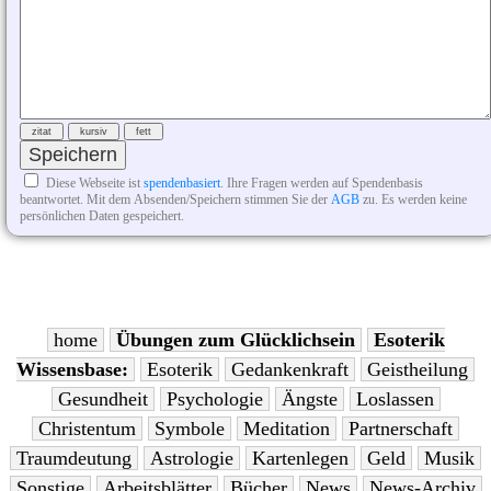
Diese Webseite ist
spendenbasiert
. Ihre Fragen werden auf Spendenbasis
beantwortet. Mit dem Absenden/Speichern stimmen Sie der
AGB
zu. Es werden keine
persönlichen Daten gespeichert.
home
Übungen zum Glücklichsein
Esoterik
Wissensbase:
Esoterik
Gedankenkraft
Geistheilung
Gesundheit
Psychologie
Ängste
Loslassen
Christentum
Symbole
Meditation
Partnerschaft
Traumdeutung
Astrologie
Kartenlegen
Geld
Musik
Sonstige
Arbeitsblätter
Bücher
News
News-Archiv