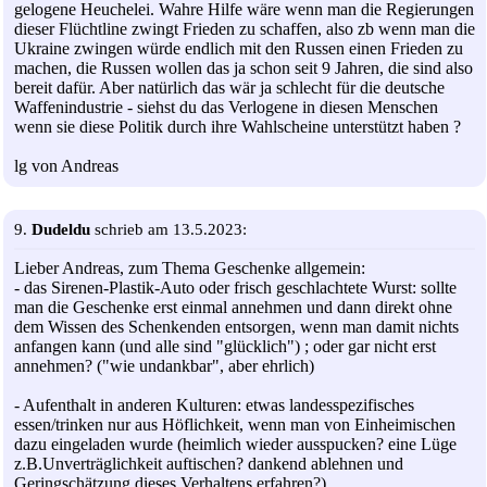
gelogene Heuchelei. Wahre Hilfe wäre wenn man die Regierungen
dieser Flüchtline zwingt Frieden zu schaffen, also zb wenn man die
Ukraine zwingen würde endlich mit den Russen einen Frieden zu
machen, die Russen wollen das ja schon seit 9 Jahren, die sind also
bereit dafür. Aber natürlich das wär ja schlecht für die deutsche
Waffenindustrie - siehst du das Verlogene in diesen Menschen
wenn sie diese Politik durch ihre Wahlscheine unterstützt haben ?
lg von Andreas
9.
Dudeldu
schrieb am 13.5.2023:
Lieber Andreas, zum Thema Geschenke allgemein:
- das Sirenen-Plastik-Auto oder frisch geschlachtete Wurst: sollte
man die Geschenke erst einmal annehmen und dann direkt ohne
dem Wissen des Schenkenden entsorgen, wenn man damit nichts
anfangen kann (und alle sind "glücklich") ; oder gar nicht erst
annehmen? ("wie undankbar", aber ehrlich)
- Aufenthalt in anderen Kulturen: etwas landesspezifisches
essen/trinken nur aus Höflichkeit, wenn man von Einheimischen
dazu eingeladen wurde (heimlich wieder ausspucken? eine Lüge
z.B.Unverträglichkeit auftischen? dankend ablehnen und
Geringschätzung dieses Verhaltens erfahren?)