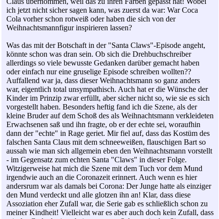
Claus übernommen, weil das zu ihren Farben gepasst hat! Wobei
ich jetzt nicht sicher sagen kann, was zuerst da war: War Coca
Cola vorher schon rotweiß oder haben die sich von der
Weihnachtsmannfigur inspirieren lassen?
Was das mit der Botschaft in der "Santa Claws"-Episode angeht,
könnte schon was dran sein. Ob sich die Drehbuchschreiber
allerdings so viele bewusste Gedanken darüber gemacht haben
oder einfach nur eine gruselige Episode schreiben wollten??
Auffallend war ja, dass dieser Weihnachtsmann so ganz anders
war, eigentlich total unsympathisch. Auch hat er die Wünsche der
Kinder im Prinzip zwar erfüllt, aber sicher nicht so, wie sie es sich
vorgestellt haben. Besonders heftig fand ich die Szene, als der
kleine Bruder auf dem Schoß des als Weihnachtsmann verkleideten
Erwachsenen saß und ihn fragte, ob er der echte sei, woraufhin
dann der "echte" in Rage geriet. Mir fiel auf, dass das Kostüm des
falschen Santa Claus mit dem schneeweißen, flauschigen Bart so
aussah wie man sich allgemein eben den Weihnachtsmann vorstellt
- im Gegensatz zum echten Santa "Claws" in dieser Folge.
Witzigerweise hat mich die Szene mit dem Tuch vor dem Mund
irgendwie auch an die Coronazeit erinnert. Auch wenn es hier
andersrum war als damals bei Corona: Der Junge hatte als einziger
den Mund verdeckt und alle glotzen ihn an! Klar, dass diese
Assoziation eher Zufall war, die Serie gab es schließlich schon zu
meiner Kindheit! Vielleicht war es aber auch doch kein Zufall, dass