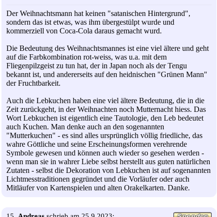
Der Weihnachtsmann hat keinen "satanischen Hintergrund",
sondern das ist etwas, was ihm übergestülpt wurde und
kommerziell von Coca-Cola daraus gemacht wurd.
Die Bedeutung des Weihnachtsmannes ist eine viel ältere und geht
auf die Farbkombination rot-weiss, was u.a. mit dem
Fliegenpilzgeist zu tun hat, der in Japan noch als der Tengu
bekannt ist, und andererseits auf den heidnischen "Grünen Mann"
der Fruchtbarkeit.
Auch die Lebkuchen haben eine viel ältere Bedeutung, die in die
Zeit zurückgeht, in der Weihnachten noch Mutternacht hiess. Das
Wort Lebkuchen ist eigentlich eine Tautologie, den Leb bedeutet
auch Kuchen. Man denke auch an den sogenannten
"Mutterkuchen" - es sind alles ursprünglich völlig friedliche, das
wahre Göttliche und seine Erscheinungsformen verehrende
Symbole gewesen und können auch wieder so gesehen werden -
wenn man sie in wahrer Liebe selbst herstellt aus guten natürlichen
Zutaten - selbst die Dekoration von Lebkuchen ist auf sogenannten
Lichtmesstraditionen gegründet und die Vorläufer oder auch
Mitläufer von Kartenspielen und alten Orakelkarten. Danke.
15.
Andreas
schrieb am 25.9.2023: