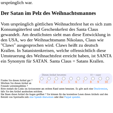
ursprünglich war.
Der Satan im Pelz des Weihnachtsmannes
Vom ursprünglich göttlichen Weihnachtsfest hat es sich zum
Konsumgüterfest und Geschenkefest des Santa Claus
gewandelt. Am deutlichsten sieht man diese Entwicklung in
den USA, wo der Weihnachtsmann Nikolaus, Claus wie
"Claws" ausgesprochen wird. Claws heißt zu deutsch
Krallen. In Satanistenkreisen, welche offensichtlich diese
Umsteuerung des Weihnachtsfest erreicht haben, ist SANTA
ein Synonym für SATAN. Santa Claus = Satans Krallen.
Diesen Artikel bewerten:
10 = super
Finden Sie diesen Artikel gut ?
1
2
3
4
5
6
7
8
9
10
Möchten Sie diesen Artikel an
Freunde weiterempfehlen ?
Bitte einfach die Links im Actioncenter am rechten Rand unten benutzen. Es gibt auch eine
Druckversion
,
falls Sie den Artikel ausdrucken möchten.
Hat Ihnen dieser Artikel die Augen geöffnet ? Sie können für das kostenlose Lesen dieses Artikels und den
Betrieb von Spirituelle.info
eine Spende überweisen
oder über
Paypal spenden
.