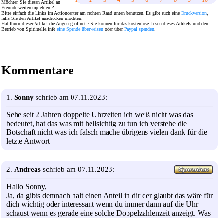
1
2
3
4
5
6
7
8
9
10
Möchten Sie diesen Artikel an
Freunde weiterempfehlen ?
Bitte einfach die Links im Actioncenter am rechten Rand unten benutzen. Es gibt auch eine
Druckversion
,
falls Sie den Artikel ausdrucken möchten.
Hat Ihnen dieser Artikel die Augen geöffnet ? Sie können für das kostenlose Lesen dieses Artikels und den
Betrieb von Spirituelle.info
eine Spende überweisen
oder über
Paypal spenden
.
Kommentare
1.
Sonny
schrieb am 07.11.2023:
Sehe seit 2 Jahren doppelte Uhrzeiten ich weiß nicht was das
bedeutet, hat das was mit hellsichtig zu tun ich verstehe die
Botschaft nicht was ich falsch mache übrigens vielen dank für die
letzte Antwort
2.
Andreas
schrieb am 07.11.2023:
Hallo Sonny,
Ja, da gibts demnach halt einen Anteil in dir der glaubt das wäre für
dich wichtig oder interessant wenn du immer dann auf die Uhr
schaust wenn es gerade eine solche Doppelzahlenzeit anzeigt. Was