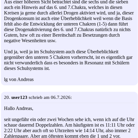
Aus einer höheren Sicht betrachtet sind die sechs und die sieben
auch ein Hinweis auf das 6. und 7.Chakra, welches in diesen
Kreisen ja gerne durch allerlei Drogen aktiviert wird, und ja, dieser
Drogenkonsum ist auch eine Überheblichkeit weil wenn die Basis
fehlt also die Entwicklung der unteren Chakren (1-5) dann führt
diese Drogenaktivierung des 6. und 7.Chakras natürlich zu nichts
Gutem, bzw oft zu einer Bereitschaft zu Besetzungen durch
negative Wesenheiten usw.
Und ja, weil ja im Schulsystem auch diese Überheblichkeit
gegenüber den unteren 5 Chakren vorherrscht, ist es eigentlich gar
nicht verwunderlich dass es besonders in Resonanz mit Schülern
dieses Schulsystems ist.
lg von Andreas
20.
user123
schrieb am 06.7.2026:
Hallo Andreas,
seit ungefähr ein oder zwei Wochen sehe ich, wenn ich auf die Uhr
schaue dauernd Doppelzahlen. Am häufigsten ist es 11:11 Uhr oder
2:22 Uhr aber auch oft so Uhrzeiten wie 14:14 Uhr, also immer 2
Zahlenpaare. Aber am öftesten kommt eben die 1 und 2 vor.