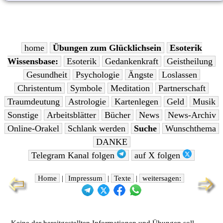
home
Übungen zum Glücklichsein
Esoterik
Wissensbase:
Esoterik
Gedankenkraft
Geistheilung
Gesundheit
Psychologie
Ängste
Loslassen
Christentum
Symbole
Meditation
Partnerschaft
Traumdeutung
Astrologie
Kartenlegen
Geld
Musik
Sonstige
Arbeitsblätter
Bücher
News
News-Archiv
Online-Orakel
Schlank werden
Suche
Wunschthema
DANKE
Telegram Kanal folgen
auf X folgen
Home
|
Impressum
|
Texte
|
weitersagen:
Keine der bereitgestellten Informationen und Übungen soll