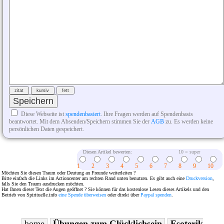
Diese Webseite ist
spendenbasiert
. Ihre Fragen werden auf Spendenbasis
beantwortet. Mit dem Absenden/Speichern stimmen Sie der
AGB
zu. Es werden keine
persönlichen Daten gespeichert.
Diesen Artikel bewerten:
10 = super
1
2
3
4
5
6
7
8
9
10
Möchten Sie diesen Traum oder Deutung an Freunde weiterleiten ?
Bitte einfach die Links im Actioncenter am rechten Rand unten benutzen. Es gibt auch eine
Druckversion
,
falls Sie den Traum ausdrucken möchten.
Hat Ihnen dieser Text die Augen geöffnet ? Sie können für das kostenlose Lesen dieses Artikels und den
Betrieb von Spirituelle.info
eine Spende überweisen
oder direkt über
Paypal spenden
.
home
Übungen zum Glücklichsein
Esoterik