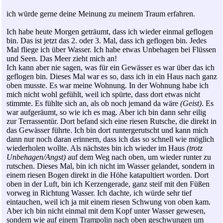
ich würde gerne deine Meinung zu meinem Traum erfahren.
Ich habe heute Morgen geträumt, dass ich wieder einmal geflogen
bin. Das ist jetzt das 2. oder 3. Mal, dass ich geflogen bin. Jedes
Mal fliege ich über Wasser. Ich habe etwas Unbehagen bei Flüssen
und Seen. Das Meer zieht mich an!
Ich kann aber nie sagen, was für ein Gewässer es war über das ich
geflogen bin. Dieses Mal war es so, dass ich in ein Haus nach ganz
oben musste. Es war meine Wohnung. In der Wohnung habe ich
mich nicht wohl gefühlt, weil ich spürte, dass dort etwas nicht
stimmte. Es fühlte sich an, als ob noch jemand da wäre
(Geist)
. Es
war aufgeräumt, so wie ich es mag. Aber ich bin dann sehr eilig
zur Terrassentür. Dort befand sich eine riesen Rutsche, die direkt in
das Gewässer führte. Ich bin dort runtergerutscht und kann mich
dann nur noch daran erinnern, dass ich das so schnell wie möglich
wiederholen wollte. Als nächstes bin ich wieder im Haus
(trotz
Unbehagen/Angst)
auf dem Weg nach oben, um wieder runter zu
rutschen. Dieses Mal, bin ich nicht im Wasser gelandet, sondern in
einem riesen Bogen direkt in die Höhe katapultiert worden. Dort
oben in der Luft, bin ich Kerzengerade, ganz steif mit den Füßen
vorweg in Richtung Wasser. Ich dachte, ich würde sehr tief
eintauchen, weil ich ja mit einem riesen Schwung von oben kam.
Aber ich bin nicht einmal mit dem Kopf unter Wasser gewesen,
sondern wie auf einem Trampolin nach oben geschwungen um