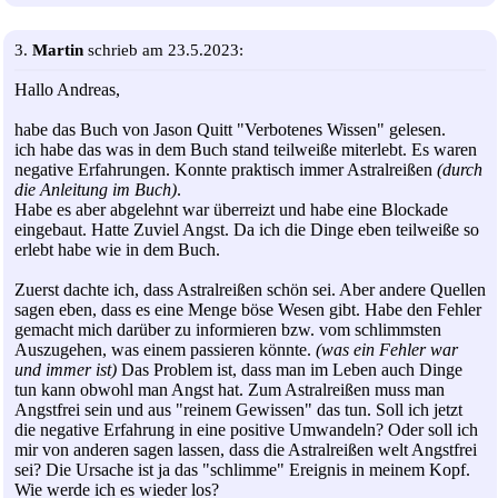
3.
Martin
schrieb am 23.5.2023:
Hallo Andreas,
habe das Buch von Jason Quitt "Verbotenes Wissen" gelesen.
ich habe das was in dem Buch stand teilweiße miterlebt. Es waren
negative Erfahrungen. Konnte praktisch immer Astralreißen
(durch
die Anleitung im Buch)
.
Habe es aber abgelehnt war überreizt und habe eine Blockade
eingebaut. Hatte Zuviel Angst. Da ich die Dinge eben teilweiße so
erlebt habe wie in dem Buch.
Zuerst dachte ich, dass Astralreißen schön sei. Aber andere Quellen
sagen eben, dass es eine Menge böse Wesen gibt. Habe den Fehler
gemacht mich darüber zu informieren bzw. vom schlimmsten
Auszugehen, was einem passieren könnte.
(was ein Fehler war
und immer ist)
Das Problem ist, dass man im Leben auch Dinge
tun kann obwohl man Angst hat. Zum Astralreißen muss man
Angstfrei sein und aus "reinem Gewissen" das tun. Soll ich jetzt
die negative Erfahrung in eine positive Umwandeln? Oder soll ich
mir von anderen sagen lassen, dass die Astralreißen welt Angstfrei
sei? Die Ursache ist ja das "schlimme" Ereignis in meinem Kopf.
Wie werde ich es wieder los?