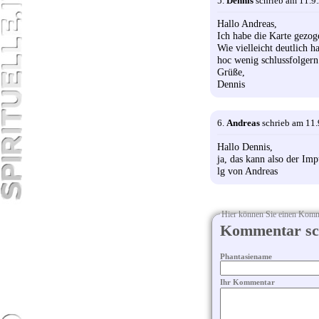
5.
Dennis
schrieb am 11.9
Hallo Andreas,
Ich habe die Karte gezo
Wie vielleicht deutlich h
hoc wenig schlussfolger
Grüße,
Dennis
6.
Andreas
schrieb am 11.
Hallo Dennis,
ja, das kann also der Imp
lg von Andreas
Hier können Sie einen Komme
Kommentar sc
Phantasiename
Ihr Kommentar