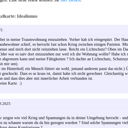
lkarte: Idealismus
25:
dabei in meine Traumwohnung einzuziehen. Vorher hab ich reingespürt. Der Hau
usbewohner schief, es herrscht fast schon Krieg zwischen einigen Parteien. Mir
enze und mich dort nicht reinziehen lasse. Reicht ein Lichtschutz? Oben im D
Oder war es naiv dort einzuziehen nur weil ich die Wohnung wollte? Habe ich m
ch abgrenzen kann und meine Fähigkeiten ? Ich dachte an Lichtschutz, Schutzs
it mir um).
e im Hinterhof( ein Mensch füttert sie wohl, jemand anderem passt das nicht.) 
geschockt. Dass es so krass ist, damit habe ich nicht gerechnet. Gleichzeitig w
n und dass dies aber mit innerlicher Arbeit verbunden ist.
ine Karte. :)
3.2025:
 dir zeigen wie viel Krieg und Spannungen da in deiner Umgebung herrscht - und
in zu schauen warum du da hin gezogen wurdest ? Sind solche Spannungen viel
haus deine Komfortzone ?