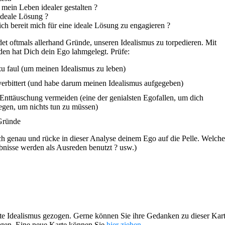
mein Leben idealer gestalten ?
ideale Lösung ?
ich bereit mich für eine ideale Lösung zu engagieren ?
et oftmals allerhand Gründe, unseren Idealismus zu torpedieren. Mit
en hat Dich dein Ego lahmgelegt. Prüfe:
zu faul (um meinen Idealismus zu leben)
verbittert (und habe darum meinen Idealismus aufgegeben)
 Enttäuschung vermeiden (eine der genialsten Egofallen, um dich
egen, um nichts tun zu müssen)
Gründe
h genau und rücke in dieser Analyse deinem Ego auf die Pelle. Welche
bnisse werden als Ausreden benutzt ? usw.)
te Idealismus gezogen.
Gerne können Sie ihre Gedanken zu dieser Kart
gen. Eine neue Karte können Sie
hier ziehen
.