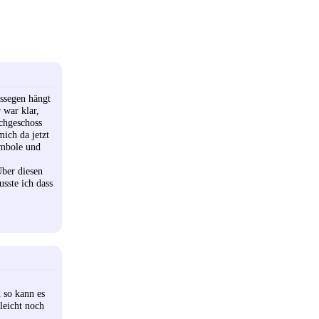
ssegen hängt
 war klar,
achgeschoss
ich da jetzt
ymbole und
Über diesen
usste ich dass
 so kann es
leicht noch