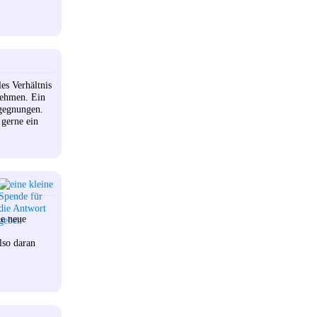
les Verhältnis
nehmen. Ein
egegnungen.
 gerne ein
ie neue
lso daran