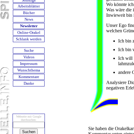
Sonstige
Wo könnte ich 
Arbeits­blätter
Was wäre die 
Bücher
Inwieweit bin 
News
Unser Ego find
Newsletter
welchen Gründ
Online-Orakel
Schlank werden
Ich bin 
Ich bin 
Suche
Videos
Ich will
lahmzul
Impressum
Wunschthema
andere 
Kommentare
Analysiere Dic
Danke
negativen Erle
Webseite mit Google
durch­suchen:
Sie haben die Orakelkar
Kommentar unten eintra