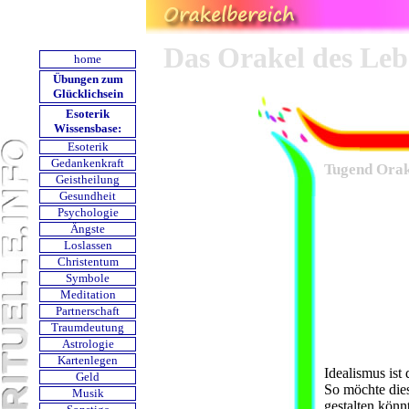
Das Orakel des Leb
home
Übungen zum
Glücklichsein
Esoterik
Wissensbase:
Esoterik
Gedankenkraft
Tugend Orak
Geistheilung
Gesundheit
Psychologie
Ängste
Loslassen
Christentum
Symbole
Meditation
Partnerschaft
Traumdeutung
Astrologie
Kartenlegen
Idealismus ist
Geld
So möchte die
Musik
gestalten könnt