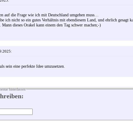
.2025:
gen auf die Frage wie ich mit Deutschland umgehen muss…
abe ich nicht so ein gutes Verhältnis mit ebendiesem Land, und ehrlich gesagt k
n. Mann dieses Orakel kann einem den Tag schwer machen;-)
9.2025:
uls sein eine perfekte Idee umzusetzen.
ntar hinterlassen
hreiben: