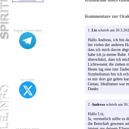
Kommentare zur Orake
1.
Liz
schrieb am 30.3.20
Telegram Channel folgen:
Hallo Andreas, ich bin 
bei vielen der anderen Ha
dass ich mich davon abgr
habe ich ja meine Ruhe. 
überschätzt, dass ich mi
Lichtwesen( die ziehen m
Heute lag eine tote Taub
Symbolismus bin ich echt 
es mir dort gut gehen kan
auf X folgen:
Genau, Idealismus war me
Danke.
2.
Andreas
schrieb am 30.
Hallo Liz,
Ja, vermutlich sollte es
die Botschaft gewesen se
immer aus deinem Eltern
auf Facebook folgen: