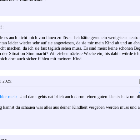
25:
affe es auch nicht mich von ihnen zu lösen. Ich hätte gerne ein wenigstens neutra
tan leider wieder sehr auf sie angewiesen, da sie mir mein Kind ab und an ab
icht machen, da ich sie fast täglich sehen muss. Es sind meist keine schönen B
n der Situation Sinn macht? Wir ziehen nächste Woche ein, bis dahin würde ich
mich dort auch sicher fühlen mit meinem Kind.
3.2025:
 hier mehr.
Und dann gehts natürlich auch darum einen guten Lichtschutz um d
g kannst du schauen was alles aus deiner Kindheit vergeben werden muss und a