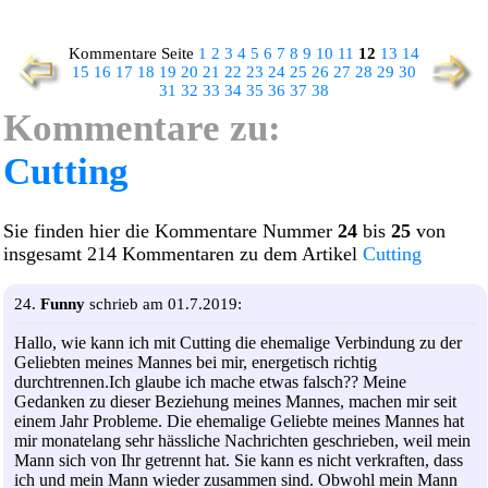
Kommentare Seite
1
2
3
4
5
6
7
8
9
10
11
12
13
14
15
16
17
18
19
20
21
22
23
24
25
26
27
28
29
30
31
32
33
34
35
36
37
38
Kommentare zu:
Cutting
Sie finden hier die Kommentare Nummer
24
bis
25
von
insgesamt 214 Kommentaren zu dem Artikel
Cutting
24.
Funny
schrieb am 01.7.2019:
Hallo, wie kann ich mit Cutting die ehemalige Verbindung zu der
Geliebten meines Mannes bei mir, energetisch richtig
durchtrennen.Ich glaube ich mache etwas falsch?? Meine
Gedanken zu dieser Beziehung meines Mannes, machen mir seit
einem Jahr Probleme. Die ehemalige Geliebte meines Mannes hat
mir monatelang sehr hässliche Nachrichten geschrieben, weil mein
Mann sich von Ihr getrennt hat. Sie kann es nicht verkraften, dass
ich und mein Mann wieder zusammen sind. Obwohl mein Mann