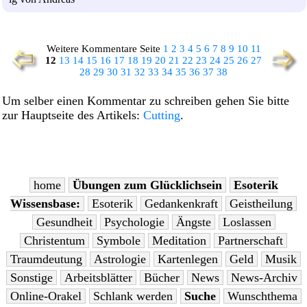
Weitere Kommentare Seite
1
2
3
4
5
6
7
8
9
10
11
12
13
14
15
16
17
18
19
20
21
22
23
24
25
26
27
28
29
30
31
32
33
34
35
36
37
38
Um selber einen Kommentar zu schreiben gehen Sie bitte
zur Hauptseite des Artikels:
Cutting
.
home
Übungen zum Glücklichsein
Esoterik
Wissensbase:
Esoterik
Gedankenkraft
Geistheilung
Gesundheit
Psychologie
Ängste
Loslassen
Christentum
Symbole
Meditation
Partnerschaft
Traumdeutung
Astrologie
Kartenlegen
Geld
Musik
Sonstige
Arbeitsblätter
Bücher
News
News-Archiv
Online-Orakel
Schlank werden
Suche
Wunschthema