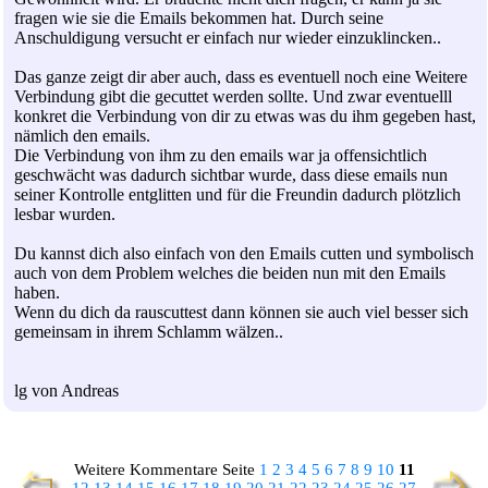
fragen wie sie die Emails bekommen hat. Durch seine
Anschuldigung versucht er einfach nur wieder einzuklincken..
Das ganze zeigt dir aber auch, dass es eventuell noch eine Weitere
Verbindung gibt die gecuttet werden sollte. Und zwar eventuelll
konkret die Verbindung von dir zu etwas was du ihm gegeben hast,
nämlich den emails.
Die Verbindung von ihm zu den emails war ja offensichtlich
geschwächt was dadurch sichtbar wurde, dass diese emails nun
seiner Kontrolle entglitten und für die Freundin dadurch plötzlich
lesbar wurden.
Du kannst dich also einfach von den Emails cutten und symbolisch
auch von dem Problem welches die beiden nun mit den Emails
haben.
Wenn du dich da rauscuttest dann können sie auch viel besser sich
gemeinsam in ihrem Schlamm wälzen..
lg von Andreas
Weitere Kommentare Seite
1
2
3
4
5
6
7
8
9
10
11
12
13
14
15
16
17
18
19
20
21
22
23
24
25
26
27