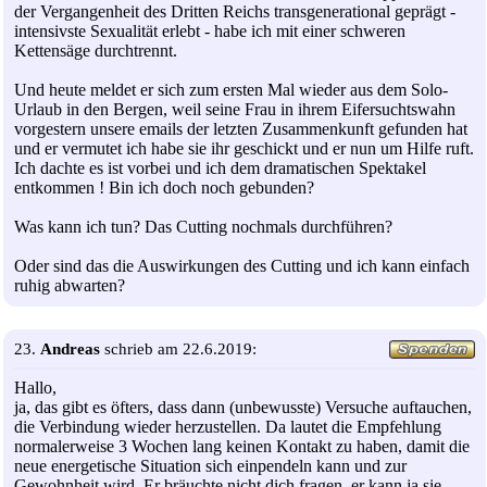
der Vergangenheit des Dritten Reichs transgenerational geprägt -
intensivste Sexualität erlebt - habe ich mit einer schweren
Kettensäge durchtrennt.
Und heute meldet er sich zum ersten Mal wieder aus dem Solo-
Urlaub in den Bergen, weil seine Frau in ihrem Eifersuchtswahn
vorgestern unsere emails der letzten Zusammenkunft gefunden hat
und er vermutet ich habe sie ihr geschickt und er nun um Hilfe ruft.
Ich dachte es ist vorbei und ich dem dramatischen Spektakel
entkommen ! Bin ich doch noch gebunden?
Was kann ich tun? Das Cutting nochmals durchführen?
Oder sind das die Auswirkungen des Cutting und ich kann einfach
ruhig abwarten?
23.
Andreas
schrieb am 22.6.2019:
Hallo,
ja, das gibt es öfters, dass dann (unbewusste) Versuche auftauchen,
die Verbindung wieder herzustellen. Da lautet die Empfehlung
normalerweise 3 Wochen lang keinen Kontakt zu haben, damit die
neue energetische Situation sich einpendeln kann und zur
Gewohnheit wird. Er bräuchte nicht dich fragen, er kann ja sie