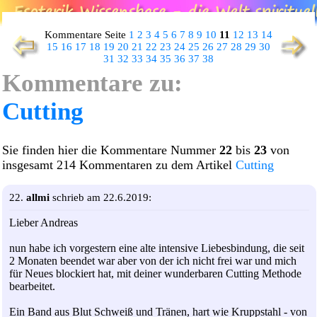
Kommentare Seite
1
2
3
4
5
6
7
8
9
10
11
12
13
14
15
16
17
18
19
20
21
22
23
24
25
26
27
28
29
30
31
32
33
34
35
36
37
38
Kommentare zu:
Cutting
Sie finden hier die Kommentare Nummer
22
bis
23
von
insgesamt 214 Kommentaren zu dem Artikel
Cutting
22.
allmi
schrieb am 22.6.2019:
Lieber Andreas
nun habe ich vorgestern eine alte intensive Liebesbindung, die seit
2 Monaten beendet war aber von der ich nicht frei war und mich
für Neues blockiert hat, mit deiner wunderbaren Cutting Methode
bearbeitet.
Ein Band aus Blut Schweiß und Tränen, hart wie Kruppstahl - von