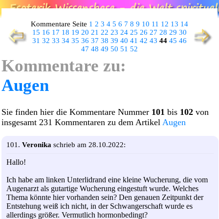
Kommentare Seite
1
2
3
4
5
6
7
8
9
10
11
12
13
14
15
16
17
18
19
20
21
22
23
24
25
26
27
28
29
30
31
32
33
34
35
36
37
38
39
40
41
42
43
44
45
46
47
48
49
50
51
52
Kommentare zu:
Augen
Sie finden hier die Kommentare Nummer
101
bis
102
von
insgesamt 231 Kommentaren zu dem Artikel
Augen
101.
Veronika
schrieb am 28.10.2022:
Hallo!
Ich habe am linken Unterlidrand eine kleine Wucherung, die vom
Augenarzt als gutartige Wucherung eingestuft wurde. Welches
Thema könnte hier vorhanden sein? Den genauen Zeitpunkt der
Entstehung weiß ich nicht, in der Schwangerschaft wurde es
allerdings größer. Vermutlich hormonbedingt?