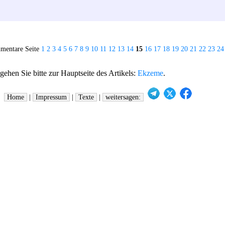
mentare Seite
1
2
3
4
5
6
7
8
9
10
11
12
13
14
15
16
17
18
19
20
21
22
23
24
hen Sie bitte zur Hauptseite des Artikels:
Ekzeme
.
Home
|
Impressum
|
Texte
|
weitersagen: