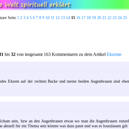
are Seite
1
2
3
4
5
6
7
8
9
10
11
12
13
14
15
16
17
18
19
20
21
22
23
24
25
31
bis
32
von insgesamt 163 Kommentaren zu dem Artikel
Ekzeme
undes Ekzem auf der rechten Backe und meine beiden Augenbrauen sind ebenf
cham sein, bzw an den Augenbrauen etwas wo man die Augenbrauen runzelt,
as aktuell für ein Thema sein könnte was dazu passt und was es loszulassen gilt 