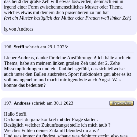
das heißt der große Zeh will etwas loswerden, demnach ein in
irgend einer Form zwischenmenschliches Muster oder Thema
welches etwas mit deinem dich präsentieren zu tun hat
(evt ein Muster bezüglich der Mutter oder Frauen weil linker Zeh)
lg von Andreas
196.
Steffi
schrieb am 29.1.2023:
Lieber Andreas, danke für deine Ausführungen! Ich hätte auch ein
Thema, habe an meinem linken großen Zeh und der 2. Zehe
Missempfindungen und ein Taubheitsgefühl, das sich teilweise
auch unter den Ballen ausbreitet, Sport funktioniert gut, aber es ist
voll unangenehm und macht mir irgendwie auch Angst. Was
könnte das bedeuten?
197.
Andreas
schrieb am 30.1.2023:
Hallo Steffi,
Da kannst du ganz konkret mit der Frage starten:
Bezüglich welcher Zukunftsangst stelle ich mich taub ?
Welches Fühlen deiner Zukunft blendest du aus ?
Und was immer du findest, schaue was dahinter steckt, also was