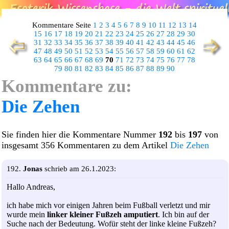
Kommentare Seite
1
2
3
4
5
6
7
8
9
10
11
12
13
14
15
16
17
18
19
20
21
22
23
24
25
26
27
28
29
30
31
32
33
34
35
36
37
38
39
40
41
42
43
44
45
46
47
48
49
50
51
52
53
54
55
56
57
58
59
60
61
62
63
64
65
66
67
68
69
70
71
72
73
74
75
76
77
78
79
80
81
82
83
84
85
86
87
88
89
90
Kommentare zu:
Die Zehen
Sie finden hier die Kommentare Nummer
192
bis
197
von
insgesamt 356 Kommentaren zu dem Artikel
Die Zehen
192.
Jonas
schrieb am 26.1.2023:
Hallo Andreas,
ich habe mich vor einigen Jahren beim Fußball verletzt und mir
wurde mein
linker kleiner Fußzeh amputiert
. Ich bin auf der
Suche nach der Bedeutung. Wofür steht der linke kleine Fußzeh?