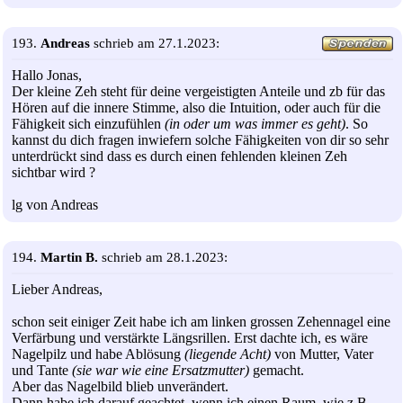
193.
Andreas
schrieb am 27.1.2023:
Hallo Jonas,
Der kleine Zeh steht für deine vergeistigten Anteile und zb für das
Hören auf die innere Stimme, also die Intuition, oder auch für die
Fähigkeit sich einzufühlen
(in oder um was immer es geht)
. So
kannst du dich fragen inwiefern solche Fähigkeiten von dir so sehr
unterdrückt sind dass es durch einen fehlenden kleinen Zeh
sichtbar wird ?
lg von Andreas
194.
Martin B.
schrieb am 28.1.2023:
Lieber Andreas,
schon seit einiger Zeit habe ich am linken grossen Zehennagel eine
Verfärbung und verstärkte Längsrillen. Erst dachte ich, es wäre
Nagelpilz und habe Ablösung
(liegende Acht)
von Mutter, Vater
und Tante
(sie war wie eine Ersatzmutter)
gemacht.
Aber das Nagelbild blieb unverändert.
Dann habe ich darauf geachtet, wenn ich einen Raum, wie z.B.