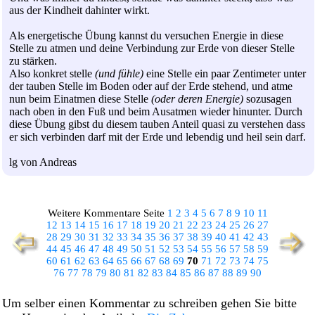
aus der Kindheit dahinter wirkt.
Als energetische Übung kannst du versuchen Energie in diese
Stelle zu atmen und deine Verbindung zur Erde von dieser Stelle
zu stärken.
Also konkret stelle
(und fühle)
eine Stelle ein paar Zentimeter unter
der tauben Stelle im Boden oder auf der Erde stehend, und atme
nun beim Einatmen diese Stelle
(oder deren Energie)
sozusagen
nach oben in den Fuß und beim Ausatmen wieder hinunter. Durch
diese Übung gibst du diesem tauben Anteil quasi zu verstehen dass
er sich verbinden darf mit der Erde und lebendig und heil sein darf.
lg von Andreas
Weitere Kommentare Seite
1
2
3
4
5
6
7
8
9
10
11
12
13
14
15
16
17
18
19
20
21
22
23
24
25
26
27
28
29
30
31
32
33
34
35
36
37
38
39
40
41
42
43
44
45
46
47
48
49
50
51
52
53
54
55
56
57
58
59
60
61
62
63
64
65
66
67
68
69
70
71
72
73
74
75
76
77
78
79
80
81
82
83
84
85
86
87
88
89
90
Um selber einen Kommentar zu schreiben gehen Sie bitte