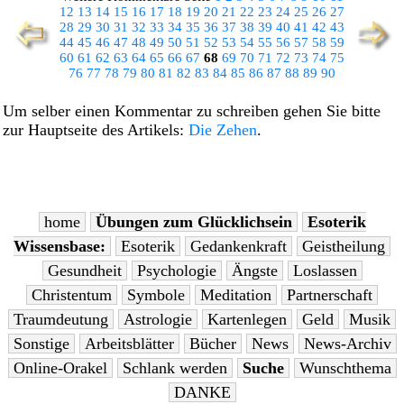
12
13
14
15
16
17
18
19
20
21
22
23
24
25
26
27
28
29
30
31
32
33
34
35
36
37
38
39
40
41
42
43
44
45
46
47
48
49
50
51
52
53
54
55
56
57
58
59
60
61
62
63
64
65
66
67
68
69
70
71
72
73
74
75
76
77
78
79
80
81
82
83
84
85
86
87
88
89
90
Um selber einen Kommentar zu schreiben gehen Sie bitte
zur Hauptseite des Artikels:
Die Zehen
.
home
Übungen zum Glücklichsein
Esoterik
Wissensbase:
Esoterik
Gedankenkraft
Geistheilung
Gesundheit
Psychologie
Ängste
Loslassen
Christentum
Symbole
Meditation
Partnerschaft
Traumdeutung
Astrologie
Kartenlegen
Geld
Musik
Sonstige
Arbeitsblätter
Bücher
News
News-Archiv
Online-Orakel
Schlank werden
Suche
Wunschthema
DANKE