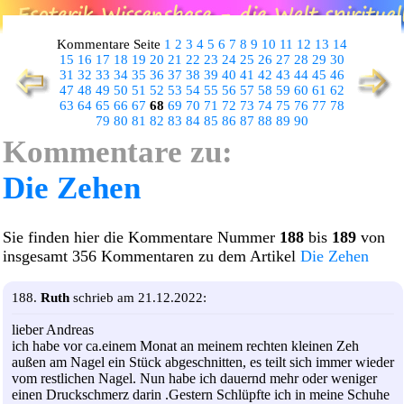
Kommentare Seite
1
2
3
4
5
6
7
8
9
10
11
12
13
14
15
16
17
18
19
20
21
22
23
24
25
26
27
28
29
30
31
32
33
34
35
36
37
38
39
40
41
42
43
44
45
46
47
48
49
50
51
52
53
54
55
56
57
58
59
60
61
62
63
64
65
66
67
68
69
70
71
72
73
74
75
76
77
78
79
80
81
82
83
84
85
86
87
88
89
90
Kommentare zu:
Die Zehen
Sie finden hier die Kommentare Nummer
188
bis
189
von
insgesamt 356 Kommentaren zu dem Artikel
Die Zehen
188.
Ruth
schrieb am 21.12.2022:
lieber Andreas
ich habe vor ca.einem Monat an meinem rechten kleinen Zeh
außen am Nagel ein Stück abgeschnitten, es teilt sich immer wieder
vom restlichen Nagel. Nun habe ich dauernd mehr oder weniger
einen Druckschmerz darin .Gestern Schlüpfte ich in meine Schuhe