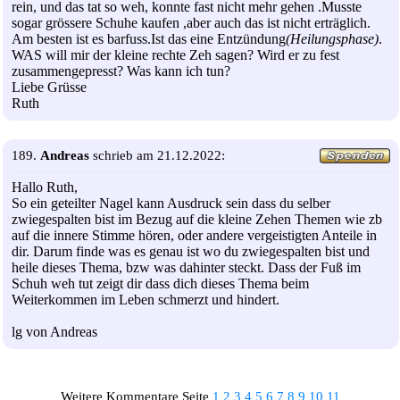
rein, und das tat so weh, konnte fast nicht mehr gehen .Musste
sogar grössere Schuhe kaufen ,aber auch das ist nicht erträglich.
Am besten ist es barfuss.Ist das eine Entzündung
(Heilungsphase)
.
WAS will mir der kleine rechte Zeh sagen? Wird er zu fest
zusammengepresst? Was kann ich tun?
Liebe Grüsse
Ruth
189.
Andreas
schrieb am 21.12.2022:
Hallo Ruth,
So ein geteilter Nagel kann Ausdruck sein dass du selber
zwiegespalten bist im Bezug auf die kleine Zehen Themen wie zb
auf die innere Stimme hören, oder andere vergeistigten Anteile in
dir. Darum finde was es genau ist wo du zwiegespalten bist und
heile dieses Thema, bzw was dahinter steckt. Dass der Fuß im
Schuh weh tut zeigt dir dass dich dieses Thema beim
Weiterkommen im Leben schmerzt und hindert.
lg von Andreas
Weitere Kommentare Seite
1
2
3
4
5
6
7
8
9
10
11