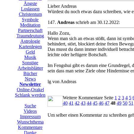
Ängste
Lieber Andreas
Loslassen
Würdest du noch etwas dazu schreiben, wie es
Christentum
Symbole
147.
Andreas
schrieb am 30.12.2022:
Meditation
Partnerschaft
Hallo Zozu,
Traumdeutung
Wenn man sich an etwas stößt, dann ist symbol
Astrologie
behindert, stört, blockiert deine freien Bewe
Kartenlegen
Das musst du dann immer individuell betrachte
Geld
leichte oder heftigere Botschaft.
Musik
Sonstige
Im Fengshui gibt es darum eine Grundregel, d
Arbeits­blätter
sein dass man seine Ziele ohne Hindernisse er
Bücher
News
lg von Andreas
Newsletter
Online-Orakel
Schlank werden
Weitere Kommentare Seite
1
2
3
4
5
40
41
42
43
44
45
46
47
48
49
50
51
Suche
Videos
Um selber einen Kommentar zu schreiben gehen
Impressum
Wunschthema
Kommentare
Danke