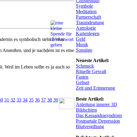
Christentum
Symbole
Meditation
Partnerschaft
Traumdeutung
Astrologie
Kartenlegen
Geld
ndernis es symbolisch steht ? Was
Musik
Sonstige
m Anstoßen, und je nachdem ist es eine
Neueste Artikel:
Schmuck
. Weil im Leben sollte es ja auch so
Rituelle Gewalt
Fasten
Geburt
Zeit und Erinnerung
Beste Artikel:
30
31
32
33
34
35
36
37
38
39
Anleitung innerer 3D
Bildschirm
Das Kassandrasyndrom
Postpartale Depression
Blutvergiftung