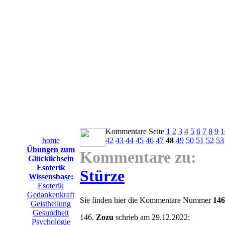
Kommentare Seite
1
2
3
4
5
6
7
8
9
1
home
42
43
44
45
46
47
48
49
50
51
52
53
Übungen zum
Kommentare zu:
Glücklichsein
Esoterik
Stürze
Wissensbase:
Esoterik
Gedankenkraft
Sie finden hier die Kommentare Nummer
146
Geistheilung
Gesundheit
146.
Zozu
schrieb am 29.12.2022:
Psychologie