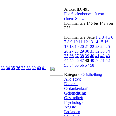
Artikel ID: 493
Die Seelenbotschaft von
einem Sturz
Kommentare
146
bis
147
von
273
Kommentare Seite
1
2
3
4
5
6
7
8
9
10
11
12
13
14
15
16
17
18
19
20
21
22
23
24
25
26
27
28
29
30
31
32
33
34
35
36
37
38
39
40
41
42
43
44
45
46
47
48
49
50
51
52
53
54
55
56
57
58
33
34
35
36
37
38
39
40
41
Kategorie
Geistheilung
Alle Texte
Esoterik
Gedankenkraft
Geistheilung
Gesundheit
Psychologie
Ängste
Loslassen