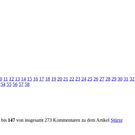
0
11
12
13
14
15
16
17
18
19
20
21
22
23
24
25
26
27
28
29
30
31
32
54
55
56
57
58
bis
147
von insgesamt 273 Kommentaren zu dem Artikel
Stürze