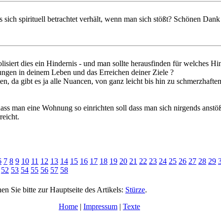
 sich spirituell betrachtet verhält, wenn man sich stößt? Schönen Dank
isiert dies ein Hindernis - und man sollte herausfinden für welches Hi
gungen in deinem Leben und das Erreichen deiner Ziele ?
n, da gibt es ja alle Nuancen, von ganz leicht bis hin zu schmerzhafte
ass man eine Wohnung so einrichten soll dass man sich nirgends anstößt
reicht.
6
7
8
9
10
11
12
13
14
15
16
17
18
19
20
21
22
23
24
25
26
27
28
29
52
53
54
55
56
57
58
 Sie bitte zur Hauptseite des Artikels:
Stürze
.
Home
|
Impressum
|
Texte