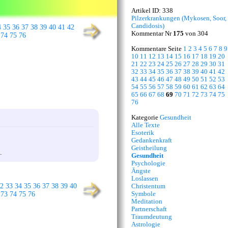
Artikel ID: 338
Pilzerkrankungen (Mykosen, Soor,
Candidosis)
4
35
36
37
38
39
40
41
42
Kommentar Nr
175
von 304
74
75
76
Kommentare Seite
1
2
3
4
5
6
7
8
9
10
11
12
13
14
15
16
17
18
19
20
21
22
23
24
25
26
27
28
29
30
31
32
33
34
35
36
37
38
39
40
41
42
43
44
45
46
47
48
49
50
51
52
53
54
55
56
57
58
59
60
61
62
63
64
65
66
67
68
69
70
71
72
73
74
75
76
Kategorie
Gesundheit
Alle Texte
Esoterik
Gedankenkraft
Geistheilung
.
Gesundheit
Psychologie
Ängste
Loslassen
2
33
34
35
36
37
38
39
40
Christentum
Symbole
73
74
75
76
Meditation
Partnerschaft
Traumdeutung
Astrologie