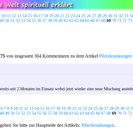
9
10
11
12
13
14
15
16
17
18
19
20
21
22
23
24
25
26
27
28
29
30
31
32
33
3
49
50
51
52
53
54
55
56
57
58
59
60
61
62
63
64
65
66
67
68
69
70
71
72
73
175
von insgesamt 304 Kommentaren zu dem Artikel
Pilzerkrankungen
ereits seit 2 Monaten im Einsatz wobei jetzt wieder eine neue Mischung ansteht
6
7
8
9
10
11
12
13
14
15
16
17
18
19
20
21
22
23
24
25
26
27
28
29
30
31
3
48
49
50
51
52
53
54
55
56
57
58
59
60
61
62
63
64
65
66
67
68
69
70
71
72
hen Sie bitte zur Hauptseite des Artikels:
Pilzerkrankungen
.