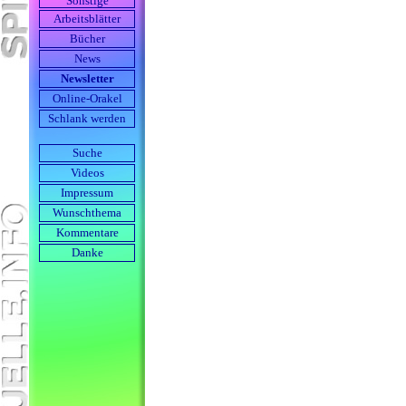
Sonstige
Arbeits­blätter
Bücher
News
Newsletter
Online-Orakel
Schlank werden
Suche
Videos
Impressum
Wunschthema
Kommentare
Danke