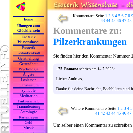
Kommentare Seite
1
2
3
4
5
6
7
8
home
43
44
45
46
47
48
Übungen zum
Kommentare zu:
Glücklichsein
Esoterik
Pilzerkrankungen
Wissensbase:
Esoterik
Gedankenkraft
Sie finden hier den Kommentar Nummer
Geistheilung
Gesundheit
175.
Romana
schrieb am 14.7.2023:
Psychologie
Ängste
Lieber Andreas,
Loslassen
Christentum
Danke für deine Nachricht, Bachblüten sind b
Symbole
Meditation
Partnerschaft
Traumdeutung
Weitere Kommentare Seite
1
2
3
4
5
Astrologie
41
42
43
44
45
46
47
Kartenlegen
Geld
Um selber einen Kommentar zu schreiben ge
Musik