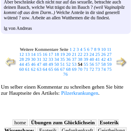
Aber beschränke dich nicht nur auf das sexuelle, betrachte auch
deinen Bauch, welche Wut trägst du im Bauch ?
(weil Vaginalpilz
kommt oft aus dem Darm..)
Welche Anteile in dir sind generell
wütend ? usw. Arbeite an allen Wutthemen die du findest.
lg von Andreas
Weitere Kommentare Seite
1
2
3
4
5
6
7
8
9
10
11
12
13
14
15
16
17
18
19
20
21
22
23
24
25
26
27
28
29
30
31
32
33
34
35
36
37
38
39
40
41
42
43
44
45
46
47
48
49
50
51
52
53
54
55
56
57
58
59
60
61
62
63
64
65
66
67
68
69
70
71
72
73
74
75
76
Um selber einen Kommentar zu schreiben gehen Sie bitte
zur Hauptseite des Artikels:
Pilzerkrankungen
.
home
Übungen zum Glücklichsein
Esoterik
Wissensbase:
Esoterik
Gedankenkraft
Geistheilung