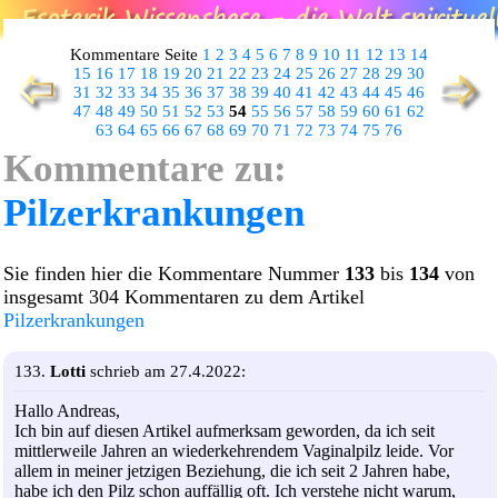
Kommentare Seite
1
2
3
4
5
6
7
8
9
10
11
12
13
14
15
16
17
18
19
20
21
22
23
24
25
26
27
28
29
30
31
32
33
34
35
36
37
38
39
40
41
42
43
44
45
46
47
48
49
50
51
52
53
54
55
56
57
58
59
60
61
62
63
64
65
66
67
68
69
70
71
72
73
74
75
76
Kommentare zu:
Pilzerkrankungen
Sie finden hier die Kommentare Nummer
133
bis
134
von
insgesamt 304 Kommentaren zu dem Artikel
Pilzerkrankungen
133.
Lotti
schrieb am 27.4.2022:
Hallo Andreas,
Ich bin auf diesen Artikel aufmerksam geworden, da ich seit
mittlerweile Jahren an wiederkehrendem Vaginalpilz leide. Vor
allem in meiner jetzigen Beziehung, die ich seit 2 Jahren habe,
habe ich den Pilz schon auffällig oft. Ich verstehe nicht warum,