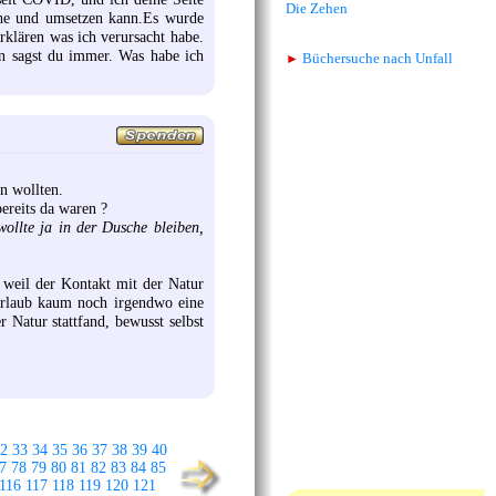
Die Zehen
tehe und umsetzen kann.Es wurde
rklären was ich verursacht habe.
en sagst du immer. Was habe ich
►
Büchersuche nach Unfall
n wollten.
reits da waren ?
wollte ja in der Dusche bleiben,
 weil der Kontakt mit der Natur
 Urlaub kaum noch irgendwo eine
 Natur stattfand, bewusst selbst
2
33
34
35
36
37
38
39
40
7
78
79
80
81
82
83
84
85
116
117
118
119
120
121