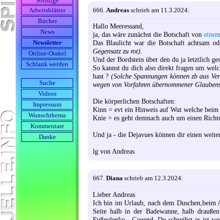
Sonstige
666.
Andreas
schrieb am 11.3.2024:
Arbeits­blätter
Bücher
Hallo Meeressand,
News
ja, das wäre zunächst die Botschaft von
einem
Das Blaulicht war die Botschaft achtsam o
Newsletter
Gegensatz zu rot)
.
Online-Orakel
Und der Bordstein über den du ja letztlich ge
Schlank werden
So kannst du dich also direkt fragen um wel
hast ?
(Solche Spannungen können zb aus Verb
Suche
wegen von Vorfahren übernommener Glaubenss
Videos
Die körperlichen Botschaften:
Impressum
Kinn = evt ein Hinweis auf Wut welche beim 
Wunschthema
Knie = es geht demnach auch um einen Rich
Kommentare
Und ja - die Dejavues können dir einen weit
Danke
lg von Andreas
667.
Diana
schrieb am 12.3.2024:
Lieber Andreas
Ich bin im Urlaub, nach dem Duschen,beim A
Seite halb in der Badewanne, halb drauße
Fußgelenke - Gegend. Du schreibst es ist w