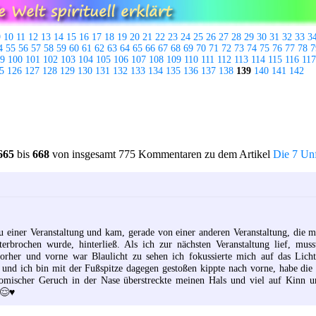
9
10
11
12
13
14
15
16
17
18
19
20
21
22
23
24
25
26
27
28
29
30
31
32
33
3
4
55
56
57
58
59
60
61
62
63
64
65
66
67
68
69
70
71
72
73
74
75
76
77
78
7
9
100
101
102
103
104
105
106
107
108
109
110
111
112
113
114
115
116
117
5
126
127
128
129
130
131
132
133
134
135
136
137
138
139
140
141
142
665
bis
668
von insgesamt 775 Kommentaren zu dem Artikel
Die 7 Unf
zu einer Veranstaltung und kam, gerade von einer anderen Veranstaltung, die m
erbrochen wurde, hinterließ. Als ich zur nächsten Veranstaltung lief, mus
orher und vorne war Blaulicht zu sehen ich fokussierte mich auf das Lich
n und ich bin mit der Fußspitze dagegen gestoßen kippte nach vorne, habe di
komischer Geruch in der Nase überstreckte meinen Hals und viel auf Kinn u
😌♥️