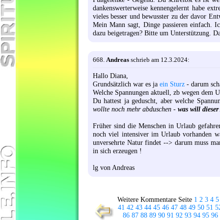
dankenswerterweise kennengelernt habe extre
vieles besser und bewusster zu der davor Ent
Mein Mann sagt, Dinge passieren einfach. I
dazu beigetragen? Bitte um Unterstützung. D
668.
Andreas
schrieb am 12.3.2024:
Hallo Diana,
Grundsätzlich war es ja
ein Sturz
- darum sch
Welche Spannungen aktuell, zb wegen dem U
Du hattest ja geduscht, aber welche Spannu
wollte noch mehr abduschen -
was will diese
Früher sind die Menschen in Urlaub gefahren
noch viel intensiver im Urlaub vorhanden w
unversehrte Natur findet --> darum muss man 
in sich erzeugen !
lg von Andreas
Weitere Kommentare Seite
1
2
3
4
5
41
42
43
44
45
46
47
48
49
50
51
5
86
87
88
89
90
91
92
93
94
95
96