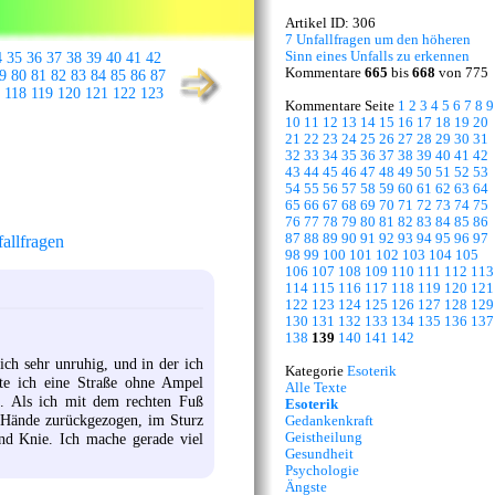
Artikel ID: 306
7 Unfallfragen um den höheren
Sinn eines Unfalls zu erkennen
4
35
36
37
38
39
40
41
42
Kommentare
665
bis
668
von 775
9
80
81
82
83
84
85
86
87
118
119
120
121
122
123
Kommentare Seite
1
2
3
4
5
6
7
8
9
10
11
12
13
14
15
16
17
18
19
20
21
22
23
24
25
26
27
28
29
30
31
32
33
34
35
36
37
38
39
40
41
42
43
44
45
46
47
48
49
50
51
52
53
54
55
56
57
58
59
60
61
62
63
64
65
66
67
68
69
70
71
72
73
74
75
76
77
78
79
80
81
82
83
84
85
86
87
88
89
90
91
92
93
94
95
96
97
allfragen
98
99
100
101
102
103
104
105
106
107
108
109
110
111
112
113
114
115
116
117
118
119
120
121
122
123
124
125
126
127
128
129
130
131
132
133
134
135
136
137
138
139
140
141
142
ich sehr unruhig, und in der ich
Kategorie
Esoterik
ste ich eine Straße ohne Ampel
Alle Texte
t. Als ich mit dem rechten Fuß
Esoterik
e Hände zurückgezogen, im Sturz
Gedankenkraft
Geistheilung
nd Knie. Ich mache gerade viel
Gesundheit
Psychologie
Ängste