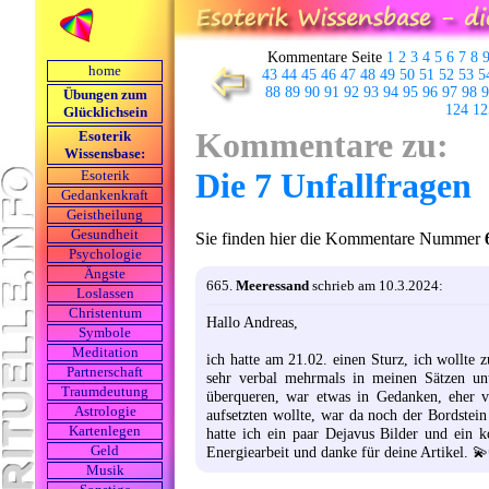
Kommentare Seite
1
2
3
4
5
6
7
8
home
43
44
45
46
47
48
49
50
51
52
53
5
88
89
90
91
92
93
94
95
96
97
98
9
Übungen zum
124
12
Glücklichsein
Kommentare zu:
Esoterik
Wissensbase:
Die 7 Unfallfragen
Esoterik
Gedankenkraft
Geistheilung
Gesundheit
Sie finden hier die Kommentare Nummer
Psychologie
Ängste
665.
Meeressand
schrieb am 10.3.2024:
Loslassen
Christentum
Hallo Andreas,
Symbole
Meditation
ich hatte am 21.02. einen Sturz, ich wollte 
Partnerschaft
sehr verbal mehrmals in meinen Sätzen unt
Traumdeutung
überqueren, war etwas in Gedanken, eher v
Astrologie
aufsetzten wollte, war da noch der Bordstei
Kartenlegen
hatte ich ein paar Dejavus Bilder und ein 
Energiearbeit und danke für deine Artikel. 💫
Geld
Musik