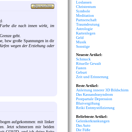
Loslassen
Christentum
Symbole
Meditation
Partnerschaft
n)
.
Traumdeutung
Farbe die nach innen wirkt, im
Astrologie
Kartenlegen
 Grenze geht.
Geld
he, bzw große Spannungen in dir
Musik
 dürfen wegen der Erziehung oder
Sonstige
Neueste Artikel:
Schmuck
Rituelle Gewalt
Fasten
Geburt
Zeit und Erinnerung
Beste Artikel:
Anleitung innerer 3D Bildschirm
Das Kassandrasyndrom
Postpartale Depression
Blutvergiftung
Reiki Entmystifizierung
Beliebteste Artikel:
Gelenkerkrankungen
llbogen aufgekommen: mit linker
Das Auto
en. Jetzt schmerzen mir beiden
Die Füße
seit COVID, und ich deine Seite