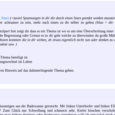
 Sturz
(=zuviel Spannungen in dir die durch einen Sturz geerdet werden musste
der achtsamer zu sein, mehr nach innen zu dir selber zu gehen
(blau = die 
stolpert bist zeigt dir dass es ein Thema ist wo es um eine Überschreitung einer
che Begrenzung oder Grenze es in dir geht welche zu überwinden du große Mü
oten kommen die in dir wirken, zb etwas eigentlich nicht tun oder denken zu
ätze usw..)
Thema beteiligt ist
tungswechsel im Leben
eren Hinweis auf das dahinterliegende Thema geben.
ussteigen aus der Badewanne gerutscht. Mit linken Unterkiefer und linken E
n! Zum Glück nur Schwellung und schmerzt sehr, Kiefer bisschen verschob
enn man höhere Sprünge oder Sichtweise einnehmen will.ich entwickel mich 