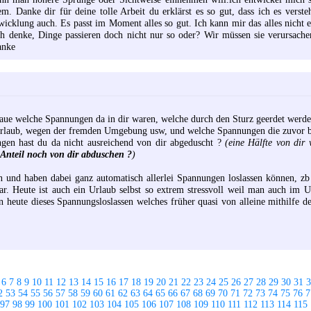
m. Danke dir für deine tolle Arbeit du erklärst es so gut, dass ich es vers
wicklung auch. Es passt im Moment alles so gut. Ich kann mir das alles nicht e
ch denke, Dinge passieren doch nicht nur so oder? Wir müssen sie verursach
anke
aue welche Spannungen da in dir waren, welche durch den Sturz geerdet werde
rlaub, wegen der fremden Umgebung usw, und welche Spannungen die zuvor be
ngen hast du da nicht ausreichend von dir abgeduscht ?
(eine Hälfte von dir 
r Anteil noch von dir abduschen ?
)
 und haben dabei ganz automatisch allerlei Spannungen loslassen können, zb
ar. Heute ist auch ein Urlaub selbst so extrem stressvoll weil man auch im
heute dieses Spannungsloslassen welches früher quasi von alleine mithilfe der
6
7
8
9
10
11
12
13
14
15
16
17
18
19
20
21
22
23
24
25
26
27
28
29
30
31
3
2
53
54
55
56
57
58
59
60
61
62
63
64
65
66
67
68
69
70
71
72
73
74
75
76
7
97
98
99
100
101
102
103
104
105
106
107
108
109
110
111
112
113
114
115